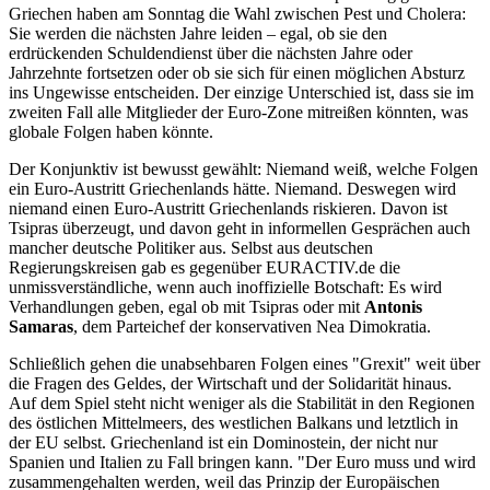
Griechen haben am Sonntag die Wahl zwischen Pest und Cholera:
Sie werden die nächsten Jahre leiden – egal, ob sie den
erdrückenden Schuldendienst über die nächsten Jahre oder
Jahrzehnte fortsetzen oder ob sie sich für einen möglichen Absturz
ins Ungewisse entscheiden. Der einzige Unterschied ist, dass sie im
zweiten Fall alle Mitglieder der Euro-Zone mitreißen könnten, was
globale Folgen haben könnte.
Der Konjunktiv ist bewusst gewählt: Niemand weiß, welche Folgen
ein Euro-Austritt Griechenlands hätte. Niemand. Deswegen wird
niemand einen Euro-Austritt Griechenlands riskieren. Davon ist
Tsipras überzeugt, und davon geht in informellen Gesprächen auch
mancher deutsche Politiker aus. Selbst aus deutschen
Regierungskreisen gab es gegenüber EURACTIV.de die
unmissverständliche, wenn auch inoffizielle Botschaft: Es wird
Verhandlungen geben, egal ob mit Tsipras oder mit
Antonis
Samaras
, dem Parteichef der konservativen Nea Dimokratia.
Schließlich gehen die unabsehbaren Folgen eines "Grexit" weit über
die Fragen des Geldes, der Wirtschaft und der Solidarität hinaus.
Auf dem Spiel steht nicht weniger als die Stabilität in den Regionen
des östlichen Mittelmeers, des westlichen Balkans und letztlich in
der EU selbst. Griechenland ist ein Dominostein, der nicht nur
Spanien und Italien zu Fall bringen kann. "Der Euro muss und wird
zusammengehalten werden, weil das Prinzip der Europäischen