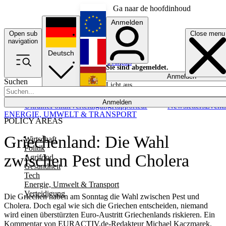
Ga naar de hoofdinhoud
Anmelden
Open sub
Close menu
English
navigation
Deutsch
Français
Sie sind abgemeldet.
Anmelden
Suchen
Licht aus
Español
Anmelden
Ukraine
Politik
Verteidigung
Rapporteur
Newsletters
Event
ENERGIE, UMWELT & TRANSPORT
POLICY AREAS
Griechenland: Die Wahl
Wirtschaft
Politik
zwischen Pest und Cholera
Agrifood
Gesundheit
Tech
Energie, Umwelt & Transport
Verteidigung
Die Griechen haben am Sonntag die Wahl zwischen Pest und
Cholera. Doch egal wie sich die Griechen entscheiden, niemand
wird einen überstürzten Euro-Austritt Griechenlands riskieren. Ein
Kommentar von EURACTIV.de-Redakteur Michael Kaczmarek.