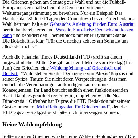
Die Griechen gehen am Sonntag zur Wahl und nur die Fußball-
Europameisterschaft scheint die Deutschen vor einer
Weltuntergangsstimmung zu bewahren. Nur ein Beispiel: Das
Handelsblatt zählt seit Tagen den Countdown bis zur Griechenland-
Wahl herunter, hält eine
Gebrauchs-Anleitung für den Euro-Austritt
bereit, hat bereits errechnet
Was die Euro-Krise Deutschland kosten
kann
und bebildert den Themenblock mit einer Dynamit-Stange.
Die Botschaft ist klar: "Für die Griechen geht es am Sonntag um
alles oder nichts."
Auch die Financial Times Deutschland (FTD) greift zu einem
ungewöhnlichen Mittel: Sie gibt auf der Titelseite vom Freitag (15.
Juni) den Griechen eine
Wahlempfehlung auf Griechisch und
Deutsch
: "Widerstehen Sie der Demagogie von
Alexis Tsipras
und
seiner Syriza. Trauen Sie nicht deren Versprechungen, dass man
einfach alle Vereinbarungen aufkündigen kann – ohne
Konsequenzen. Ihr Land braucht endlich einen funktionierenden
Staat. Damit es geordnet regiert wird, empfehlen wir die Nea
Dimokratia." Offenbar hat Tsipras die FTD-Redaktion mit seinem
Gastkommentar "
Mein Rettungsplan für Griechenland
", den die
FTD tags zuvor abgedruckt hatte, nicht überzeugen können.
Keine Wahlempfehlung
Sollte man den Griechen wirklich eine Wahlempfehlung geben? Die