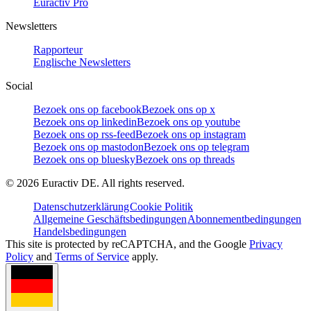
Euractiv Pro
Newsletters
Rapporteur
Englische Newsletters
Social
Bezoek ons op facebook
Bezoek ons op x
Bezoek ons op linkedin
Bezoek ons op youtube
Bezoek ons op rss-feed
Bezoek ons op instagram
Bezoek ons op mastodon
Bezoek ons op telegram
Bezoek ons op bluesky
Bezoek ons op threads
©
2026
Euractiv DE. All rights reserved.
Datenschutzerklärung
Cookie Politik
Allgemeine Geschäftsbedingungen
Abonnementbedingungen
Handelsbedingungen
This site is protected by reCAPTCHA, and the Google
Privacy
Policy
and
Terms of Service
apply.