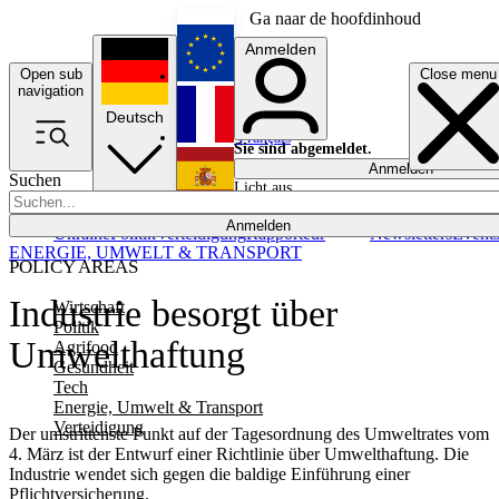
Ga naar de hoofdinhoud
Anmelden
Open sub
Close menu
English
navigation
Deutsch
Français
Sie sind abgemeldet.
Anmelden
Suchen
Licht aus
Español
Anmelden
Ukraine
Politik
Verteidigung
Rapporteur
Newsletters
Event
ENERGIE, UMWELT & TRANSPORT
POLICY AREAS
Industrie besorgt über
Wirtschaft
Politik
Umwelthaftung
Agrifood
Gesundheit
Tech
Energie, Umwelt & Transport
Verteidigung
Der umstrittenste Punkt auf der Tagesordnung des Umweltrates vom
4. März ist der Entwurf einer Richtlinie über Umwelthaftung. Die
Industrie wendet sich gegen die baldige Einführung einer
Pflichtversicherung.