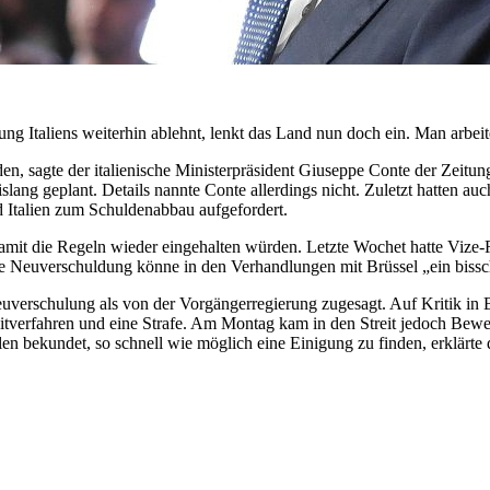
Italiens weiterhin ablehnt, lenkt das Land nun doch ein. Man arbeit
rden, sagte der italienische Ministerpräsident Giuseppe Conte der Zeit
slang geplant. Details nannte Conte allerdings nicht. Zuletzt hatten au
Italien zum Schuldenabbau aufgefordert.
 damit die Regeln wieder eingehalten würden. Letzte Wochet hatte Vize
e Neuverschuldung könne in den Verhandlungen mit Brüssel „ein bissc
euverschulung als von der Vorgängerregierung zugesagt. Auf Kritik in 
zitverfahren und eine Strafe. Am Montag kam in den Streit jedoch Bew
 bekundet, so schnell wie möglich eine Einigung zu finden, erklärte