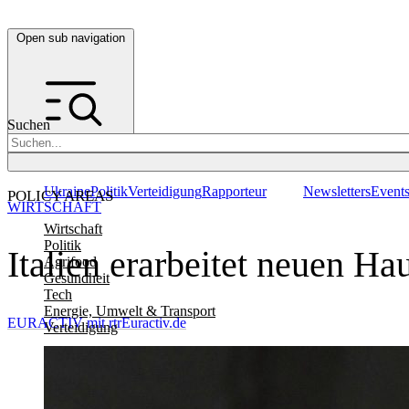
Open sub navigation
Suchen
Ukraine
Politik
Verteidigung
Rapporteur
Newsletters
Event
POLICY AREAS
WIRTSCHAFT
Wirtschaft
Politik
Italien erarbeitet neuen Ha
Agrifood
Gesundheit
Tech
Energie, Umwelt & Transport
EURACTIV mit rtr
Euractiv.de
Verteidigung