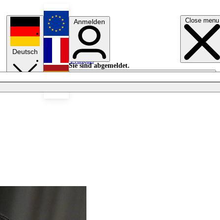
Close menu
Anmelden
English
Deutsch
Français
Sie sind abgemeldet.
Anmelden
Licht aus
Español