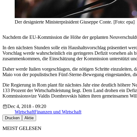
Der designierte Ministerpräsident Giuseppe Conte. [Foto: epa]
Nachdem die EU-Kommission die Höhe der geplanten Neuverschuldung 
In den nächsten Stunden solle ein Haushaltsvorschlag präsentiert we
Vorschlag werde wahrscheinlich ein geringeres Defizit vorsehen als bi
zusammenkommen, die Einschätzung der Kommission unterstützt und 
Daher werde Italien vorgeschlagen, die nötigen Schritte einzuleiten,
Maio von der populistischen Fünf-Sterne-Bewegung eingestanden, di
Die Regierung in Rom plant für nächstes Jahr eine deutlich höhere N
133 Prozent der Wirtschaftsleistung liegt. Dem Land drohen ein Defi
Kommissionsvize Valdis Dombrovskis hätten ihren gemeinsamen Willen
Dec 4, 2018 - 09:20
Wirtschaft
Finanzen und Wirtschaft
Drucken
Aktie
MEIST GELESEN