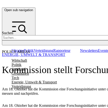
Open sub navigation
Suchen
Ukraine
Politik
Verteidigung
Rapporteur
Newsletters
Event
POLICY AREAS
ENERGIE, UMWELT & TRANSPORT
Wirtschaft
Politik
Kommission stellt Forschun
Agrifood
Gesundheit
Tech
Energie, Umwelt & Transport
Verteidigung
Am 18. Oktober hat die Kommission eine Forschungsinitiative unter d
messen und nachprüfen.
Am 18. Oktober hat die Kommission eine Forschungsinitiative unter d