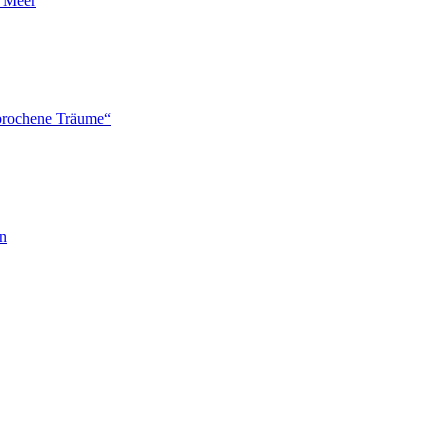
n Meer
brochene Träume“
en