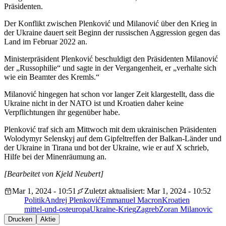
Präsidenten.
Der Konflikt zwischen Plenković und Milanović über den Krieg in
der Ukraine dauert seit Beginn der russischen Aggression gegen das
Land im Februar 2022 an.
Ministerpräsident Plenković beschuldigt den Präsidenten Milanović
der „Russophilie“ und sagte in der Vergangenheit, er „verhalte sich
wie ein Beamter des Kremls.“
Milanović hingegen hat schon vor langer Zeit klargestellt, dass die
Ukraine nicht in der NATO ist und Kroatien daher keine
Verpflichtungen ihr gegenüber habe.
Plenković traf sich am Mittwoch mit dem ukrainischen Präsidenten
Wolodymyr Selenskyj auf dem Gipfeltreffen der Balkan-Länder und
der Ukraine in Tirana und bot der Ukraine, wie er auf X schrieb,
Hilfe bei der Minenräumung an.
[Bearbeitet von Kjeld Neubert]
Mar 1, 2024 - 10:51
Zuletzt aktualisiert: Mar 1, 2024 - 10:52
Politik
Andrej Plenković
Emmanuel Macron
Kroatien
mittel-und-osteuropa
Ukraine-Krieg
Zagreb
Zoran Milanovic
Drucken
Aktie