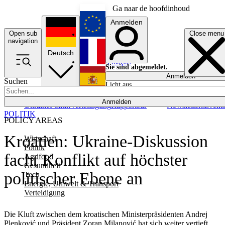
Ga naar de hoofdinhoud
Anmelden
Open sub
Close menu
English
navigation
Deutsch
Français
Sie sind abgemeldet.
Anmelden
Suchen
Licht aus
Español
Anmelden
Ukraine
Politik
Verteidigung
Rapporteur
Newsletters
Event
POLITIK
POLICY AREAS
Kroatien: Ukraine-Diskussion
Wirtschaft
Politik
facht Konflikt auf höchster
Agrifood
Gesundheit
politischer Ebene an
Tech
Energie, Umwelt & Transport
Verteidigung
Die Kluft zwischen dem kroatischen Ministerpräsidenten Andrej
Plenković und Präsident Zoran Milanović hat sich weiter vertieft.