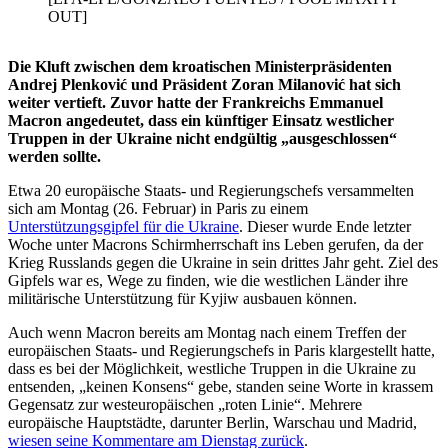
OUT]
Die Kluft zwischen dem kroatischen Ministerpräsidenten
Andrej Plenković und Präsident Zoran Milanović hat sich
weiter vertieft. Zuvor hatte der Frankreichs Emmanuel
Macron angedeutet, dass ein künftiger Einsatz westlicher
Truppen in der Ukraine nicht endgültig „ausgeschlossen“
werden sollte.
Etwa 20 europäische Staats- und Regierungschefs versammelten
sich am Montag (26. Februar) in Paris zu einem
Unterstützungsgipfel für die Ukraine
. Dieser wurde Ende letzter
Woche unter Macrons Schirmherrschaft ins Leben gerufen, da der
Krieg Russlands gegen die Ukraine in sein drittes Jahr geht. Ziel des
Gipfels war es, Wege zu finden, wie die westlichen Länder ihre
militärische Unterstützung für Kyjiw ausbauen können.
Auch wenn Macron bereits am Montag nach einem Treffen der
europäischen Staats- und Regierungschefs in Paris klargestellt hatte,
dass es bei der Möglichkeit, westliche Truppen in die Ukraine zu
entsenden, „keinen Konsens“ gebe, standen seine Worte in krassem
Gegensatz zur westeuropäischen „roten Linie“. Mehrere
europäische Hauptstädte, darunter Berlin, Warschau und Madrid,
wiesen seine Kommentare am Dienstag zurück
.