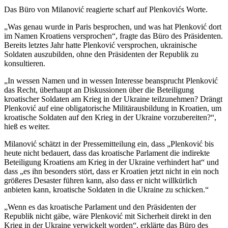
Das Büro von Milanović reagierte scharf auf Plenkovićs Worte.
„Was genau wurde in Paris besprochen, und was hat Plenković dort
im Namen Kroatiens versprochen“, fragte das Büro des Präsidenten.
Bereits letztes Jahr hatte Plenković versprochen, ukrainische
Soldaten auszubilden, ohne den Präsidenten der Republik zu
konsultieren.
„In wessen Namen und in wessen Interesse beansprucht Plenković
das Recht, überhaupt an Diskussionen über die Beteiligung
kroatischer Soldaten am Krieg in der Ukraine teilzunehmen? Drängt
Plenković auf eine obligatorische Militärausbildung in Kroatien, um
kroatische Soldaten auf den Krieg in der Ukraine vorzubereiten?“,
hieß es weiter.
Milanović schätzt in der Pressemitteilung ein, dass „Plenković bis
heute nicht bedauert, dass das kroatische Parlament die indirekte
Beteiligung Kroatiens am Krieg in der Ukraine verhindert hat“ und
dass „es ihn besonders stört, dass er Kroatien jetzt nicht in ein noch
größeres Desaster führen kann, also dass er nicht willkürlich
anbieten kann, kroatische Soldaten in die Ukraine zu schicken.“
„Wenn es das kroatische Parlament und den Präsidenten der
Republik nicht gäbe, wäre Plenković mit Sicherheit direkt in den
Krieg in der Ukraine verwickelt worden“, erklärte das Büro des