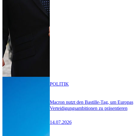
POLITIK
Macron nutzt den Bastille-Tag, um Europas
Verteidigungsambitionen zu präsentieren
14.07.2026