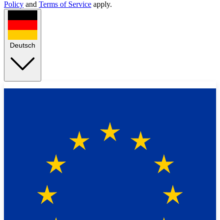
Policy
and
Terms of Service
apply.
Deutsch