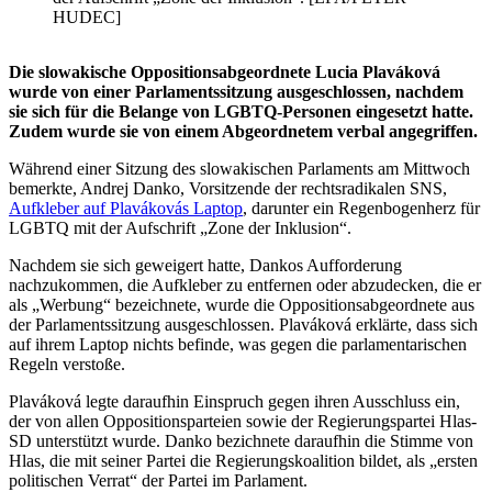
HUDEC]
Die slowakische Oppositionsabgeordnete Lucia Plaváková
wurde von einer Parlamentssitzung ausgeschlossen, nachdem
sie sich für die Belange von LGBTQ-Personen eingesetzt hatte.
Zudem wurde sie von einem Abgeordnetem verbal angegriffen.
Während einer Sitzung des slowakischen Parlaments am Mittwoch
bemerkte, Andrej Danko, Vorsitzende der rechtsradikalen SNS,
Aufkleber auf Plavákovás Laptop
, darunter ein Regenbogenherz für
LGBTQ mit der Aufschrift „Zone der Inklusion“.
Nachdem sie sich geweigert hatte, Dankos Aufforderung
nachzukommen, die Aufkleber zu entfernen oder abzudecken, die er
als „Werbung“ bezeichnete, wurde die Oppositionsabgeordnete aus
der Parlamentssitzung ausgeschlossen. Plaváková erklärte, dass sich
auf ihrem Laptop nichts befinde, was gegen die parlamentarischen
Regeln verstoße.
Plaváková legte daraufhin Einspruch gegen ihren Ausschluss ein,
der von allen Oppositionsparteien sowie der Regierungspartei Hlas-
SD unterstützt wurde. Danko bezichnete daraufhin die Stimme von
Hlas, die mit seiner Partei die Regierungskoalition bildet, als „ersten
politischen Verrat“ der Partei im Parlament.