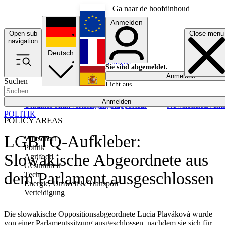
Ga naar de hoofdinhoud
Anmelden
Open sub
Close menu
English
navigation
Deutsch
Français
Sie sind abgemeldet.
Anmelden
Suchen
Licht aus
Español
Anmelden
Ukraine
Politik
Verteidigung
Rapporteur
Newsletters
Event
POLITIK
POLICY AREAS
LGBTQ-Aufkleber:
Wirtschaft
Politik
Slowakische Abgeordnete aus
Agrifood
Gesundheit
dem Parlament ausgeschlossen
Tech
Energie, Umwelt & Transport
Verteidigung
Die slowakische Oppositionsabgeordnete Lucia Plaváková wurde
von einer Parlamentssitzung ausgeschlossen, nachdem sie sich für