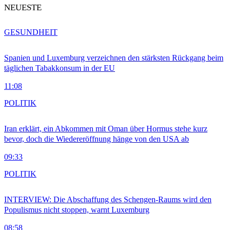
NEUESTE
GESUNDHEIT
Spanien und Luxemburg verzeichnen den stärksten Rückgang beim
täglichen Tabakkonsum in der EU
11:08
POLITIK
Iran erklärt, ein Abkommen mit Oman über Hormus stehe kurz
bevor, doch die Wiedereröffnung hänge von den USA ab
09:33
POLITIK
INTERVIEW: Die Abschaffung des Schengen-Raums wird den
Populismus nicht stoppen, warnt Luxemburg
08:58