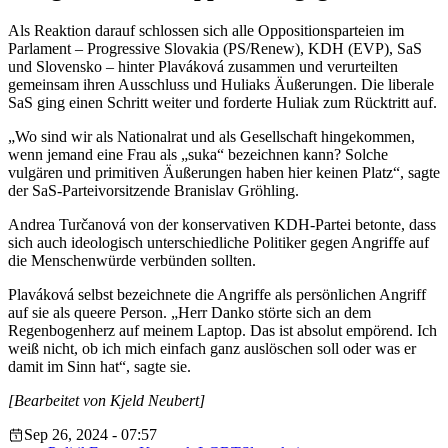
Als Reaktion darauf schlossen sich alle Oppositionsparteien im
Parlament – Progressive Slovakia (PS/Renew), KDH (EVP), SaS
und Slovensko – hinter Plaváková zusammen und verurteilten
gemeinsam ihren Ausschluss und Huliaks Äußerungen. Die liberale
SaS ging einen Schritt weiter und forderte Huliak zum Rücktritt auf.
„Wo sind wir als Nationalrat und als Gesellschaft hingekommen,
wenn jemand eine Frau als „suka“ bezeichnen kann? Solche
vulgären und primitiven Äußerungen haben hier keinen Platz“, sagte
der SaS-Parteivorsitzende Branislav Gröhling.
Andrea Turčanová von der konservativen KDH-Partei betonte, dass
sich auch ideologisch unterschiedliche Politiker gegen Angriffe auf
die Menschenwürde verbünden sollten.
Plaváková selbst bezeichnete die Angriffe als persönlichen Angriff
auf sie als queere Person. „Herr Danko störte sich an dem
Regenbogenherz auf meinem Laptop. Das ist absolut empörend. Ich
weiß nicht, ob ich mich einfach ganz auslöschen soll oder was er
damit im Sinn hat“, sagte sie.
[Bearbeitet von Kjeld Neubert]
Sep 26, 2024 - 07:57