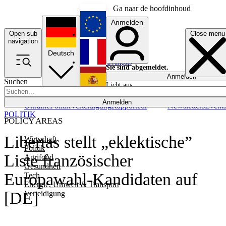
Ga naar de hoofdinhoud
Anmelden
Open sub
Close menu
English
navigation
Deutsch
Français
Sie sind abgemeldet.
Anmelden
Suchen
Licht aus
Español
Anmelden
Ukraine
Politik
Verteidigung
Rapporteur
Newsletters
Event
POLITIK
POLICY AREAS
Libertas stellt „eklektische”
Wirtschaft
Politik
Liste französischer
Agrifood
Gesundheit
Europawahl-Kandidaten auf
Tech
Energie, Umwelt & Transport
[DE]
Verteidigung