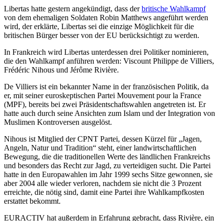
Libertas hatte gestern angekündigt, dass der
britische Wahlkampf
von dem ehemaligen Soldaten Robin Matthews angeführt werden
wird, der erklärte, Libertas sei die einzige Möglichkeit für die
britischen Bürger besser von der EU berücksichtigt zu werden.
In Frankreich wird Libertas unterdessen drei Politiker nominieren,
die den Wahlkampf anführen werden: Viscount Philippe de Villiers,
Frédéric Nihous und Jérôme Rivière.
De Villiers ist ein bekannter Name in der französischen Politik, da
er, mit seiner euroskeptischen Partei Mouvement pour la France
(MPF), bereits bei zwei Präsidentschaftswahlen angetreten ist. Er
hatte auch durch seine Ansichten zum Islam und der Integration von
Muslimen Kontroversen ausgelöst.
Nihous ist Mitglied der CPNT Partei, dessen Kürzel für „Jagen,
Angeln, Natur und Tradition“ steht, einer landwirtschaftlichen
Bewegung, die die traditionellen Werte des ländlichen Frankreichs
und besonders das Recht zur Jagd, zu verteidigen sucht. Die Partei
hatte in den Europawahlen im Jahr 1999 sechs Sitze gewonnen, sie
aber 2004 alle wieder verloren, nachdem sie nicht die 3 Prozent
erreichte, die nötig sind, damit eine Partei ihre Wahlkampfkosten
erstattet bekommt.
EURACTIV hat außerdem in Erfahrung gebracht, dass Rivière, ein