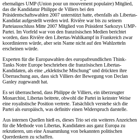
ehemaliges UMP (Union pour un mouvement populaire) Mitglied,
das die Kandidatur Philippe de Villiers bei den
Präsidentschaftswahlen 2007 unterstützt hatte, ebenfalls als Libertas-
Kandidat aufgestellt werden wird. Rivière war bis zu seinem
Parteiausschluss Mitte 2007 Mitglied von Präsident Sarkozys UMP-
Partei. Im Vorfeld war von den französischen Medien berichtet
worden, dass Rivière den Libertas-Wahlkampf in Frankreich zwar
koordinieren würde, aber sein Name nicht auf den Wahlzetteln
erscheinen würde.
Experten für die Europawahlen des europafreundlichen Think-
Tanks Notre Europe beschrieben die französischen Libertas-
Kandidaten, als eine „eklektische Mischung“ und drückten ihre
Überraschung aus, dass sich Villiers der Bewegung von Declan
Ganley zugewandt hat.
Es sei überraschend, dass Philippe de Villiers, ein überzeugter
Monarchist, Libertas beitrete, obwohl die Partei in keinster Weise
eine royalistische Position vertrete. Tatsächlich verstehe sich die
Partei als europäisch, was definitiv einen Widerspruch darstelle.
Aus internen Quellen hieß es, dieses Trio sei ein weiteres Anzeichen
für die Methode von Libertas, Kandidaten aus ganz Europa zu
rekrutieren, um eine Ansammlung von bekannten politischen
Querdenkern zu schaffen.