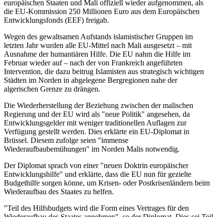
europäischen Staaten und Mali offiziell wieder aufgenommen, als
die EU-Kommission 250 Millionen Euro aus dem Europäischen
Entwicklungsfonds (EEF) freigab.
Wegen des gewaltsamen Aufstands islamistischer Gruppen im
letzten Jahr wurden alle EU-Mittel nach Mali ausgesetzt – mit
Ausnahme der humantiären Hilfe. Die EU nahm die Hilfe im
Februar wieder auf – nach der von Frankreich angeführten
Intervention, die dazu beitrug Islamisten aus strategisch wichtigen
Städten im Norden in abgelegene Bergregionen nahe der
algerischen Grenze zu drängen.
Die Wiederherstellung der Beziehung zwischen der malischen
Regierung und der EU wird als "neue Politik" angesehen, da
Entwicklungsgelder mit weniger traditionellen Auflagen zur
Verfügung gestellt werden. Dies erklärte ein EU-Diplomat in
Brüssel. Diesem zufolge seien "immense
Wiederaufbaubemühungen" im Norden Malis notwendig.
Der Diplomat sprach von einer "neuen Doktrin europäischer
Entwicklungshilfe" und erklärte, dass die EU nun für gezielte
Budgethilfe sorgen könne, um Krisen- oder Postkrisenländern beim
Wiederaufbau des Staates zu helfen.
"Teil des Hilfsbudgets wird die Form eines Vertrages für den
Wiederaufbau des Staates annehmen", so der Diplomat. Dies sei Teil