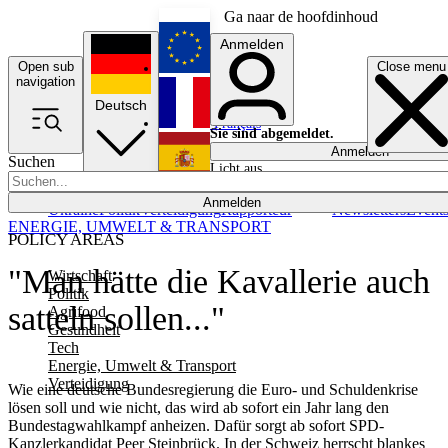
Ga naar de hoofdinhoud
Anmelden
Open sub
Close menu
English
navigation
Deutsch
Français
Sie sind abgemeldet.
Anmelden
Suchen
Licht aus
Español
Anmelden
Ukraine
Politik
Verteidigung
Rapporteur
Newsletters
Event
ENERGIE, UMWELT & TRANSPORT
POLICY AREAS
"Man hätte die Kavallerie auch
Wirtschaft
Politik
satteln sollen..."
Agrifood
Gesundheit
Tech
Energie, Umwelt & Transport
Verteidigung
Wie eine deutsche Bundesregierung die Euro- und Schuldenkrise
lösen soll und wie nicht, das wird ab sofort ein Jahr lang den
Bundestagwahlkampf anheizen. Dafür sorgt ab sofort SPD-
Kanzlerkandidat Peer Steinbrück. In der Schweiz herrscht blankes