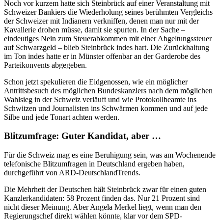
Noch vor kurzem hatte sich Steinbrück auf einer Veranstaltung mit
Schweizer Bankiers die Wiederholung seines berühmten Vergleichs
der Schweizer mit Indianern verkniffen, denen man nur mit der
Kavallerie drohen müsse, damit sie spurten. In der Sache –
eindeutiges Nein zum Steuerabkommen mit einer Abgeltungssteuer
auf Schwarzgeld – blieb Steinbrück indes hart. Die Zurückhaltung
im Ton indes hatte er in Münster offenbar an der Garderobe des
Parteikonvents abgegeben.
Schon jetzt spekulieren die Eidgenossen, wie ein möglicher
Antrittsbesuch des möglichen Bundeskanzlers nach dem möglichen
Wahlsieg in der Schweiz verläuft und wie Protokollbeamte ins
Schwitzen und Journalisten ins Schwärmen kommen und auf jede
Silbe und jede Tonart achten werden.
Blitzumfrage: Guter Kandidat, aber …
Für die Schweiz mag es eine Beruhigung sein, was am Wochenende
telefonische Blitzumfragen in Deutschland ergeben haben,
durchgeführt von ARD-DeutschlandTrends.
Die Mehrheit der Deutschen hält Steinbrück zwar für einen guten
Kanzlerkandidaten: 58 Prozent finden das. Nur 21 Prozent sind
nicht dieser Meinung. Aber Angela Merkel liegt, wenn man den
Regierungschef direkt wählen könnte, klar vor dem SPD-