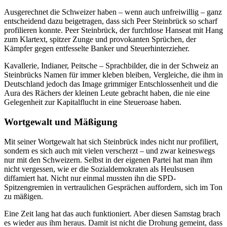
Ausgerechnet die Schweizer haben – wenn auch unfreiwillig ­– ganz
entscheidend dazu beigetragen, dass sich Peer Steinbrück so scharf
profilieren konnte. Peer Steinbrück, der furchtlose Hanseat mit Hang
zum Klartext, spitzer Zunge und provokanten Sprüchen, der
Kämpfer gegen entfesselte Banker und Steuerhinterzieher.
Kavallerie, Indianer, Peitsche – Sprachbilder, die in der Schweiz an
Steinbrücks Namen für immer kleben bleiben, Vergleiche, die ihm in
Deutschland jedoch das Image grimmiger Entschlossenheit und die
Aura des Rächers der kleinen Leute gebracht haben, die nie eine
Gelegenheit zur Kapitalflucht in eine Steueroase haben.
Wortgewalt und Mäßigung
Mit seiner Wortgewalt hat sich Steinbrück indes nicht nur profiliert,
sondern es sich auch mit vielen verscherzt – und zwar keineswegs
nur mit den Schweizern. Selbst in der eigenen Partei hat man ihm
nicht vergessen, wie er die Sozialdemokraten als Heulsusen
diffamiert hat. Nicht nur einmal mussten ihn die SPD-
Spitzengremien in vertraulichen Gesprächen auffordern, sich im Ton
zu mäßigen.
Eine Zeit lang hat das auch funktioniert. Aber diesen Samstag brach
es wieder aus ihm heraus. Damit ist nicht die Drohung gemeint, dass