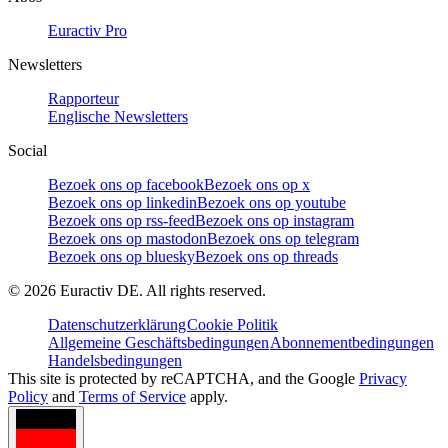
Euractiv Pro
Newsletters
Rapporteur
Englische Newsletters
Social
Bezoek ons op facebook
Bezoek ons op x
Bezoek ons op linkedin
Bezoek ons op youtube
Bezoek ons op rss-feed
Bezoek ons op instagram
Bezoek ons op mastodon
Bezoek ons op telegram
Bezoek ons op bluesky
Bezoek ons op threads
©
2026
Euractiv DE. All rights reserved.
Datenschutzerklärung
Cookie Politik
Allgemeine Geschäftsbedingungen
Abonnementbedingungen
Handelsbedingungen
This site is protected by reCAPTCHA, and the Google
Privacy
Policy
and
Terms of Service
apply.