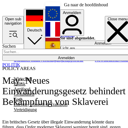
Ga naar de hoofdinhoud
Anmelden
Open sub
Close menu
English
navigation
Deutsch
Français
Sie sind abgemeldet.
Anmelden
Suchen
Licht aus
Español
Anmelden
Ukraine
Politik
Verteidigung
Rapporteur
Newsletters
Event
POLITIK
POLICY AREAS
May: Neues
Wirtschaft
Politik
Einwanderungsgesetz behindert
Agrifood
Gesundheit
Bekämpfung von Sklaverei
Tech
Energie, Umwelt & Transport
Verteidigung
Ein britisches Gesetz über illegale Einwanderung könnte dazu
führen, dass Opfer moderner Sklaverei weniger bereit sind, gegen