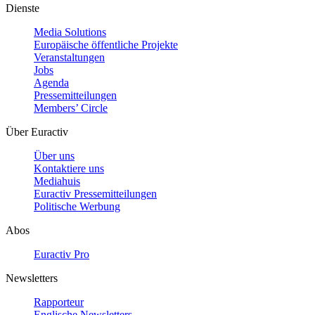
Dienste
Media Solutions
Europäische öffentliche Projekte
Veranstaltungen
Jobs
Agenda
Pressemitteilungen
Members’ Circle
Über Euractiv
Über uns
Kontaktiere uns
Mediahuis
Euractiv Pressemitteilungen
Politische Werbung
Abos
Euractiv Pro
Newsletters
Rapporteur
Englische Newsletters