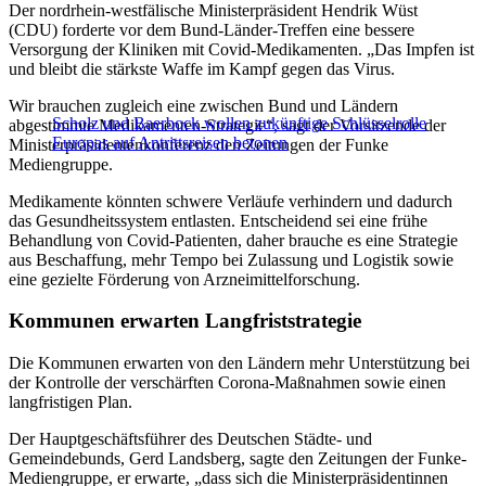
Der nordrhein-westfälische Ministerpräsident Hendrik Wüst
(CDU) forderte vor dem Bund-Länder-Treffen eine bessere
Versorgung der Kliniken mit Covid-Medikamenten. „Das Impfen ist
und bleibt die stärkste Waffe im Kampf gegen das Virus.
Wir brauchen zugleich eine zwischen Bund und Ländern
Scholz und Baerbock wollen zukünftige Schlüsselrolle
abgestimmte Medikamenten-Strategie“, sagt der Vorsitzende der
Europas auf Antrittsreisen betonen
Ministerpräsidentenkonferenz den Zeitungen der Funke
Mediengruppe.
Medikamente könnten schwere Verläufe verhindern und dadurch
das Gesundheitssystem entlasten. Entscheidend sei eine frühe
Behandlung von Covid-Patienten, daher brauche es eine Strategie
aus Beschaffung, mehr Tempo bei Zulassung und Logistik sowie
eine gezielte Förderung von Arzneimittelforschung.
Kommunen erwarten Langfriststrategie
Die Kommunen erwarten von den Ländern mehr Unterstützung bei
der Kontrolle der verschärften Corona-Maßnahmen sowie einen
langfristigen Plan.
Der Hauptgeschäftsführer des Deutschen Städte- und
Gemeindebunds, Gerd Landsberg, sagte den Zeitungen der Funke-
Mediengruppe, er erwarte, „dass sich die Ministerpräsidentinnen