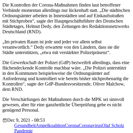
Die Kontrollen der Corona-Maßnahmen finden laut betroffener
Verbände momentan allerdings nur lückenhaft statt. „Die städtischen
Ordnungsämter arbeiten in Innenstädten und auf Einkaufsstraßen
mit Stichproben“, sagte der Hauptgeschäftsführer des Deutschen
Städtetages, Helmut Dedy, den Zeitungen des Redaktionsnetzwerks
Deutschland (RND).
„Im privaten Raum ist jede und jeder vor allem selbst
verantwortlich.“ Dedy erwartete von den Ländern, dass sie die
Städte unterstützen, „etwa mit verstärkter Polizeipräsenz“.
Die Gewerkschaft der Polizei (GdP) bezweifelt allerdings, dass eine
flächendeckende Kontrolle machbar wäre. „Die Polizei unterstützt
in den Kommunen beispielsweise die Ordnungsämter auf
Anforderung und kontrolliert wie bereits bisher stichprobenartig die
Kontrollen“, sagte der GdP-Bundesvorsitzende, Oliver Malchow,
dem RND.
Die Verschärfungen der Maßnahmen durch die MPK sei sinnvoll
gewesen, aber für eine ganzheitliche Überprüfung gebe es nicht
genügend Personal.
Dec 9, 2021 - 08:53
Gesundheit
Ampelkoalition
Corona
Coronavirus
Olaf Scholz
Pandemie