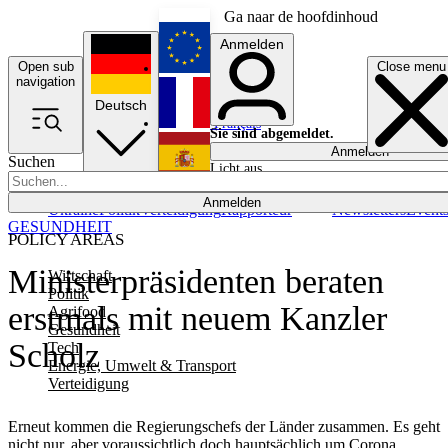
Ga naar de hoofdinhoud
Anmelden
Open sub
Close menu
English
navigation
Deutsch
Français
Sie sind abgemeldet.
Anmelden
Suchen
Licht aus
Español
Anmelden
Ukraine
Politik
Verteidigung
Rapporteur
Newsletters
Event
GESUNDHEIT
POLICY AREAS
Ministerpräsidenten beraten
Wirtschaft
Politik
erstmals mit neuem Kanzler
Agrifood
Gesundheit
Scholz
Tech
Energie, Umwelt & Transport
Verteidigung
Erneut kommen die Regierungschefs der Länder zusammen. Es geht
nicht nur, aber voraussichtlich doch hauptsächlich um Corona.