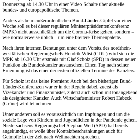
Donnerstag ab 14.30 Uhr in einer Video-Schalte über aktuelle
bundes- und europapolitische Themen.
Anders als beim außerordentlichen Bund-Länder-Gipfel vor einer
Woche soll es bei dieser regulären Ministerpräsidentenkonferenz
(MPK) nicht ausschließlich um die Corona-Krise gehen, sondern –
wie normalerweise üblich – um eine breitere Themenpalette.
Nach ihren internen Beratungen unter dem Vorsitz des nordrhein-
westfälischen Regierungschefs Hendrik Wüst (CDU) wird sich die
MPK ab 16.30 Uhr erstmals mit Olaf Scholz (SPD) in dessen neuer
Funktion als Bundeskanzler austauschen. Einen Tag nach seiner
Ernennung ist das einer der ersten offiziellen Termine des Kanzlers.
Für Scholz ist das keine Premiere: Auch bei den bisherigen Bund-
Länder-Konferenzen war er in der Regeln dabei, zuerst als
Vizekanzler und Finanzminister, zuletzt auch schon mit tonangebend
als designierter Kanzler. Auch Wirtschaftsminister Robert Habeck
(Grüne) wird teilnehmen.
Unter anderem soll es voraussichtlich um Impfungen und um die
soziale Lage von Kindern und Jugendlichen in der Pandemie gehen.
Niedersachsens Regierungschef Stephan Weil (SPD) hat bereits
angekündigt, er wolle über Kontaktbeschränkungen auch für
Geimpfte in der Zeit nach Weihnachten sprechen.