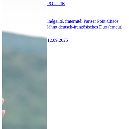
POLITIK
Inégalité, fraternité: Pariser Polit-Chaos
lähmt deutsch-französisches Duo (erneut)
12.09.2025