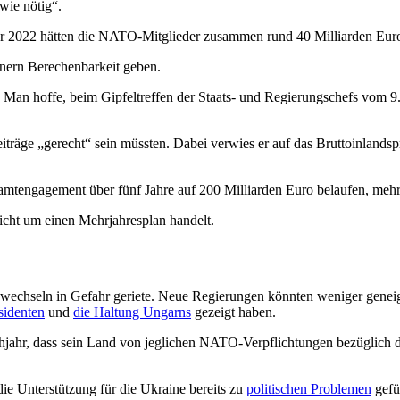
wie nötig“.
ahr 2022 hätten die NATO-Mitglieder zusammen rund 40 Milliarden Euro 
nern Berechenbarkeit geben.
. Man hoffe, beim Gipfeltreffen der Staats- und Regierungschefs vom 9.
Beiträge „gerecht“ sein müssten. Dabei verwies er auf das Bruttoinlands
mtengagement über fünf Jahre auf 200 Milliarden Euro belaufen, mehr 
nicht um einen Mehrjahresplan handelt.
gswechseln in Gefahr geriete. Neue Regierungen könnten weniger genei
sidenten
und
die Haltung Ungarns
gezeigt haben.
jahr, dass sein Land von jeglichen NATO-Verpflichtungen bezüglich de
ie Unterstützung für die Ukraine bereits zu
politischen Problemen
gefü