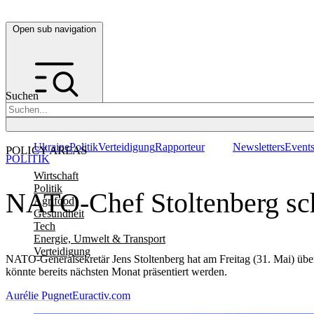
Open sub navigation
Suchen
Ukraine
Politik
Verteidigung
Rapporteur
Newsletters
Event
POLICY AREAS
POLITIK
Wirtschaft
Politik
NATO-Chef Stoltenberg schl
Agrifood
Gesundheit
Tech
Energie, Umwelt & Transport
Verteidigung
NATO-Generalsekretär Jens Stoltenberg hat am Freitag (31. Mai) übera
könnte bereits nächsten Monat präsentiert werden.
Aurélie Pugnet
Euractiv.com