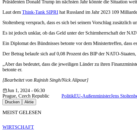
Präsidenten Donald Trump im nächsten Jahr könnte die Situation weit
Laut dem
Think-Tank SIPRI
hat Russland im Jahr 2023 109 Milliarde
Stoltenberg versprach, dass es sich bei seinem Vorschlag zusätzlich 
Es ist jedoch unklar, ob das Geld unter der Schirmherrschaft der NA
Ein Diplomat des Bündnisses betonte vor dem Ministertreffen, dass e
Der Betrag belaufe sich auf 0,08 Prozent des BIP der NATO-Staaten, s
„Aber das bedeutet, dass die jeweiligen Länder zu ihren Finanzminist
betonte er.
[Bearbeitet von Rajnish Singh/Nick Alipour]
Jun 1, 2024 - 06:30
Prague, Czech Republic
Politik
EU-Außenminister
Jens Stoltenb
Drucken
Aktie
MEIST GELESEN
WIRTSCHAFT