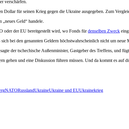
er verschärfen.
n Dollar für seinen Krieg gegen die Ukraine ausgegeben. Zum Vergleic
um „neues Geld“ handele.
TO oder der EU bereitgestellt wird, wo Fonds für
denselben Zweck
eing
s sich bei den genannten Geldern höchstwahrscheinlich nicht um neue 
agte der tschechische Außenminister, Gastgeber des Treffens, und fügt
ern gehen und eine Diskussion führen müssen. Und da kommt es auf die 
erg
NATO
Russland
Ukraine
Ukraine und EU
Ukrainekrieg