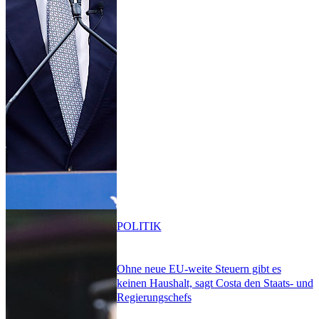
POLITIK
Ohne neue EU-weite Steuern gibt es
keinen Haushalt, sagt Costa den Staats- und
Regierungschefs