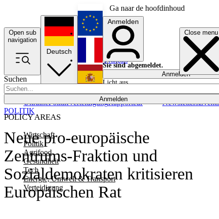
Ga naar de hoofdinhoud
Anmelden
Open sub
Close menu
English
navigation
Deutsch
Français
Sie sind abgemeldet.
Anmelden
Suchen
Licht aus
Español
Anmelden
Ukraine
Politik
Verteidigung
Rapporteur
Newsletters
Event
POLITIK
POLICY AREAS
Neue pro-europäische
Wirtschaft
Politik
Zentrums-Fraktion und
Agrifood
Gesundheit
Sozialdemokraten kritisieren
Tech
Energie, Umwelt & Transport
Europäischen Rat
Verteidigung