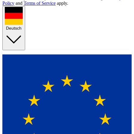
Policy
and
Terms of Service
apply.
Deutsch