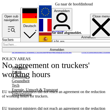
Ga naar de hoofdinhoud
Anmelden
Open sub
Close menu
English
navigation
Deutsch
Français
Sie sind abgemeldet.
Anmelden
Suchen
Licht aus
Español
Anmelden
Ukraine
Politik
Verteidigung
Rapporteur
Newsletters
Event
POLICY AREAS
No agreement on truckers'
Wirtschaft
working hours
Politik
Agrifood
Gesundheit
Tech
Energie, Umwelt & Transport
EU transport ministers did not reach an agreement on the reduction
Verteidigung
of working hours for truckers.
EU transport ministers did not reach an agreement on the reduction