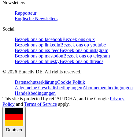
Newsletters
Rapporteur
Englische Newsletters
Social
Bezoek ons op facebook
Bezoek ons op x
Bezoek ons op linkedin
Bezoek ons op youtube
Bezoek ons op rss-feed
Bezoek ons op instagram
Bezoek ons op mastodon
Bezoek ons op telegram
Bezoek ons op bluesky
Bezoek ons op threads
©
2026
Euractiv DE. All rights reserved.
Datenschutzerklärung
Cookie Politik
Allgemeine Geschäftsbedingungen
Abonnementbedingungen
Handelsbedingungen
This site is protected by reCAPTCHA, and the Google
Privacy
Policy
and
Terms of Service
apply.
Deutsch