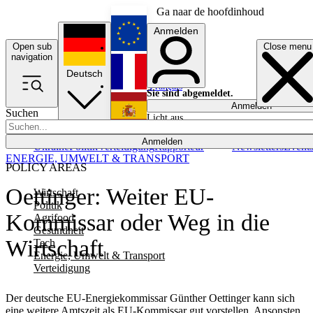
Ga naar de hoofdinhoud
Anmelden
Open sub
Close menu
English
navigation
Deutsch
Français
Sie sind abgemeldet.
Anmelden
Suchen
Licht aus
Español
Anmelden
Ukraine
Politik
Verteidigung
Rapporteur
Newsletters
Event
ENERGIE, UMWELT & TRANSPORT
POLICY AREAS
Oettinger: Weiter EU-
Wirtschaft
Politik
Kommissar oder Weg in die
Agrifood
Gesundheit
Wirtschaft
Tech
Energie, Umwelt & Transport
Verteidigung
Der deutsche EU-Energiekommissar Günther Oettinger kann sich
eine weitere Amtszeit als EU-Kommissar gut vorstellen. Ansonsten