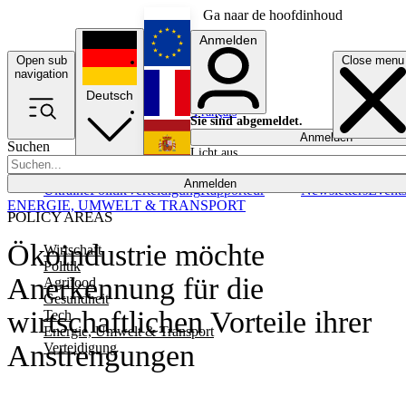
Ga naar de hoofdinhoud
Anmelden
Open sub
Close menu
English
navigation
Deutsch
Français
Sie sind abgemeldet.
Anmelden
Suchen
Licht aus
Español
Anmelden
Ukraine
Politik
Verteidigung
Rapporteur
Newsletters
Event
ENERGIE, UMWELT & TRANSPORT
POLICY AREAS
Ökoindustrie möchte
Wirtschaft
Politik
Anerkennung für die
Agrifood
Gesundheit
wirtschaftlichen Vorteile ihrer
Tech
Energie, Umwelt & Transport
Anstrengungen
Verteidigung