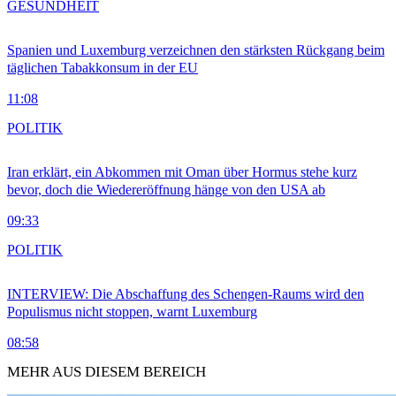
GESUNDHEIT
Spanien und Luxemburg verzeichnen den stärksten Rückgang beim
täglichen Tabakkonsum in der EU
11:08
POLITIK
Iran erklärt, ein Abkommen mit Oman über Hormus stehe kurz
bevor, doch die Wiedereröffnung hänge von den USA ab
09:33
POLITIK
INTERVIEW: Die Abschaffung des Schengen-Raums wird den
Populismus nicht stoppen, warnt Luxemburg
08:58
MEHR AUS DIESEM BEREICH