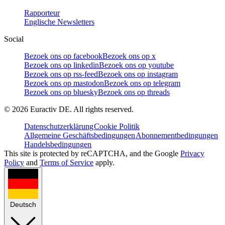
Rapporteur
Englische Newsletters
Social
Bezoek ons op facebook
Bezoek ons op x
Bezoek ons op linkedin
Bezoek ons op youtube
Bezoek ons op rss-feed
Bezoek ons op instagram
Bezoek ons op mastodon
Bezoek ons op telegram
Bezoek ons op bluesky
Bezoek ons op threads
©
2026
Euractiv DE. All rights reserved.
Datenschutzerklärung
Cookie Politik
Allgemeine Geschäftsbedingungen
Abonnementbedingungen
Handelsbedingungen
This site is protected by reCAPTCHA, and the Google
Privacy
Policy
and
Terms of Service
apply.
Deutsch