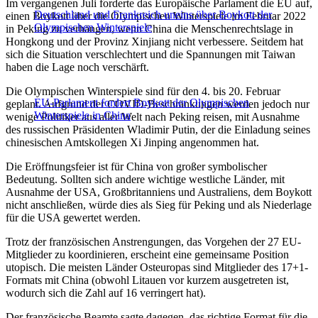
Im vergangenen Juli forderte das Europäische Parlament die EU auf,
Deutschland und Frankreich uneins über Boykott der
einen Boykott über die Olympischen Winterspiele im Februar 2022
Olympischen Winterspiele
in Peking zu verhängen, wenn China die Menschenrechtslage in
Hongkong und der Provinz Xinjiang nicht verbessere. Seitdem hat
sich die Situation verschlechtert und die Spannungen mit Taiwan
haben die Lage noch verschärft.
Die Olympischen Winterspiele sind für den 4. bis 20. Februar
EU-Parlament fordert Boykott der Olympischen
geplant. Aufgrund der COVID-Beschränkungen werden jedoch nur
Winterspiele in China
wenige Politiker aus aller Welt nach Peking reisen, mit Ausnahme
des russischen Präsidenten Wladimir Putin, der die Einladung seines
chinesischen Amtskollegen Xi Jinping angenommen hat.
Die Eröffnungsfeier ist für China von großer symbolischer
Bedeutung. Sollten sich andere wichtige westliche Länder, mit
Ausnahme der USA, Großbritanniens und Australiens, dem Boykott
nicht anschließen, würde dies als Sieg für Peking und als Niederlage
für die USA gewertet werden.
Trotz der französischen Anstrengungen, das Vorgehen der 27 EU-
Mitglieder zu koordinieren, erscheint eine gemeinsame Position
utopisch. Die meisten Länder Osteuropas sind Mitglieder des 17+1-
Formats mit China (obwohl Litauen vor kurzem ausgetreten ist,
wodurch sich die Zahl auf 16 verringert hat).
Der französische Beamte sagte dagegen, das richtige Format für die