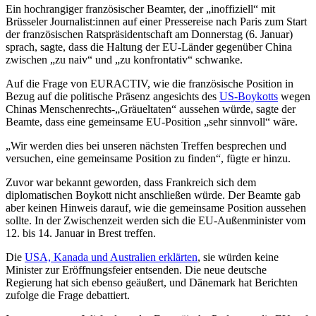
Ein hochrangiger französischer Beamter, der „inoffiziell“ mit
Brüsseler Journalist:innen auf einer Pressereise nach Paris zum Start
der französischen Ratspräsidentschaft am Donnerstag (6. Januar)
sprach, sagte, dass die Haltung der EU-Länder gegenüber China
zwischen „zu naiv“ und „zu konfrontativ“ schwanke.
Auf die Frage von EURACTIV, wie die französische Position in
Bezug auf die politische Präsenz angesichts des
US-Boykotts
wegen
Chinas Menschenrechts-„Gräueltaten“ aussehen würde, sagte der
Beamte, dass eine gemeinsame EU-Position „sehr sinnvoll“ wäre.
„Wir werden dies bei unseren nächsten Treffen besprechen und
versuchen, eine gemeinsame Position zu finden“, fügte er hinzu.
Zuvor war bekannt geworden, dass Frankreich sich dem
diplomatischen Boykott nicht anschließen würde. Der Beamte gab
aber keinen Hinweis darauf, wie die gemeinsame Position aussehen
sollte. In der Zwischenzeit werden sich die EU-Außenminister vom
12. bis 14. Januar in Brest treffen.
Die
USA, Kanada und Australien erklärten
, sie würden keine
Minister zur Eröffnungsfeier entsenden. Die neue deutsche
Regierung hat sich ebenso geäußert, und Dänemark hat Berichten
zufolge die Frage debattiert.