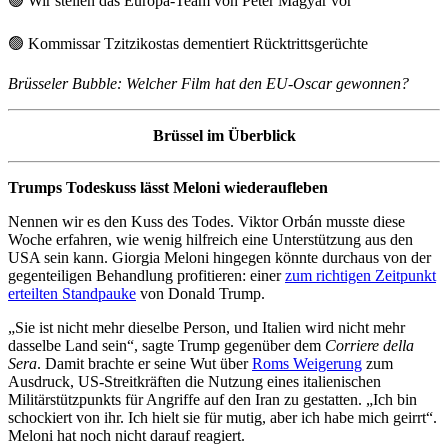
🟢
Wir stellen das Europa-Team von Péter Magyar vor
🟢
Kommissar Tzitzikostas dementiert Rücktrittsgerüchte
Brüsseler Bubble: Welcher Film hat den EU-Oscar gewonnen?
Brüssel im Überblick
Trumps Todeskuss lässt Meloni wiederaufleben
Nennen wir es den Kuss des Todes. Viktor Orbán musste diese
Woche erfahren, wie wenig hilfreich eine Unterstützung aus den
USA sein kann. Giorgia Meloni hingegen könnte durchaus von der
gegenteiligen Behandlung profitieren: einer
zum richtigen Zeitpunkt
erteilten Standpauke
von Donald Trump.
„Sie ist nicht mehr dieselbe Person, und Italien wird nicht mehr
dasselbe Land sein“, sagte Trump gegenüber dem
Corriere della
Sera
. Damit brachte er seine Wut über
Roms Weigerung
zum
Ausdruck, US-Streitkräften die Nutzung eines italienischen
Militärstützpunkts für Angriffe auf den Iran zu gestatten. „Ich bin
schockiert von ihr. Ich hielt sie für mutig, aber ich habe mich geirrt“.
Meloni hat noch nicht darauf reagiert.