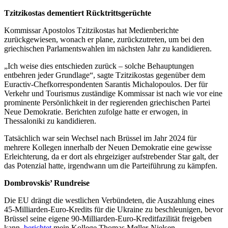
Tzitzikostas dementiert Rücktrittsgerüchte
Kommissar Apostolos Tzitzikostas hat Medienberichte
zurückgewiesen, wonach er plane, zurückzutreten, um bei den
griechischen Parlamentswahlen im nächsten Jahr zu kandidieren.
„Ich weise dies entschieden zurück – solche Behauptungen
entbehren jeder Grundlage“, sagte Tzitzikostas gegenüber dem
Euractiv-Chefkorrespondenten Sarantis Michalopoulos. Der für
Verkehr und Tourismus zuständige Kommissar ist nach wie vor eine
prominente Persönlichkeit in der regierenden griechischen Partei
Neue Demokratie. Berichten zufolge hatte er erwogen, in
Thessaloniki zu kandidieren.
Tatsächlich war sein Wechsel nach Brüssel im Jahr 2024 für
mehrere Kollegen innerhalb der Neuen Demokratie eine gewisse
Erleichterung, da er dort als ehrgeiziger aufstrebender Star galt, der
das Potenzial hatte, irgendwann um die Parteiführung zu kämpfen.
Dombrovskis’ Rundreise
Die EU drängt die westlichen Verbündeten, die Auszahlung eines
45-Milliarden-Euro-Kredits für die Ukraine zu beschleunigen, bevor
Brüssel seine eigene 90-Milliarden-Euro-Kreditfazilität freigeben
kann,
berichtet
mein Kollege Thomas Møller-Nielsen.