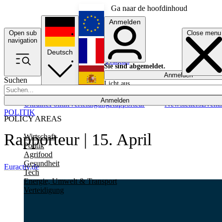
Ga naar de hoofdinhoud
Anmelden
Open sub
Close menu
English
navigation
Deutsch
Français
Sie sind abgemeldet.
Anmelden
Suchen
Licht aus
Español
Anmelden
Ukraine
Politik
Verteidigung
Rapporteur
Newsletters
Event
POLITIK
POLICY AREAS
Rapporteur | 15. April
Wirtschaft
Politik
Agrifood
Gesundheit
Euractiv.de
Tech
Energie, Umwelt & Transport
Verteidigung