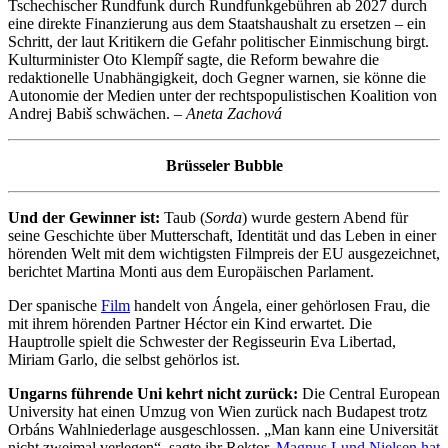
Tschechischer Rundfunk durch Rundfunkgebühren ab 2027 durch
eine direkte Finanzierung aus dem Staatshaushalt zu ersetzen – ein
Schritt, der laut Kritikern die Gefahr politischer Einmischung birgt.
Kulturminister Oto Klempíř sagte, die Reform bewahre die
redaktionelle Unabhängigkeit, doch Gegner warnen, sie könne die
Autonomie der Medien unter der rechtspopulistischen Koalition von
Andrej Babiš schwächen. –
Aneta Zachová
Brüsseler Bubble
Und der Gewinner ist:
Taub (
Sorda
) wurde gestern Abend für
seine Geschichte über Mutterschaft, Identität und das Leben in einer
hörenden Welt mit dem wichtigsten Filmpreis der EU ausgezeichnet,
berichtet Martina Monti aus dem Europäischen Parlament.
Der spanische
Film
handelt von Ángela, einer gehörlosen Frau, die
mit ihrem hörenden Partner Héctor ein Kind erwartet. Die
Hauptrolle spielt die Schwester der Regisseurin Eva Libertad,
Miriam Garlo, die selbst gehörlos ist.
Ungarns führende Uni kehrt nicht zurück:
Die Central European
University hat einen Umzug von Wien zurück nach Budapest trotz
Orbáns Wahlniederlage ausgeschlossen. „Man kann eine Universität
nicht zweimal verlegen“, sagte ihr Rektor.
Magnus Lund Nielsen hat