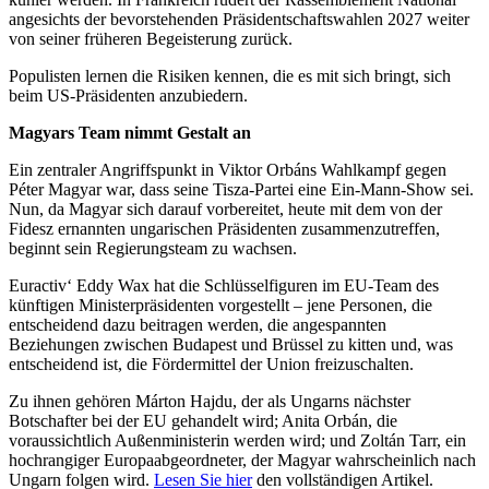
angesichts der bevorstehenden Präsidentschaftswahlen 2027 weiter
von seiner früheren Begeisterung zurück.
Populisten lernen die Risiken kennen, die es mit sich bringt, sich
beim US-Präsidenten anzubiedern.
Magyars Team nimmt Gestalt an
Ein zentraler Angriffspunkt in Viktor Orbáns Wahlkampf gegen
Péter Magyar war, dass seine Tisza-Partei eine Ein-Mann-Show sei.
Nun, da Magyar sich darauf vorbereitet, heute mit dem von der
Fidesz ernannten ungarischen Präsidenten zusammenzutreffen,
beginnt sein Regierungsteam zu wachsen.
Euractiv‘ Eddy Wax hat die Schlüsselfiguren im EU-Team des
künftigen Ministerpräsidenten vorgestellt – jene Personen, die
entscheidend dazu beitragen werden, die angespannten
Beziehungen zwischen Budapest und Brüssel zu kitten und, was
entscheidend ist, die Fördermittel der Union freizuschalten.
Zu ihnen gehören Márton Hajdu, der als Ungarns nächster
Botschafter bei der EU gehandelt wird; Anita Orbán, die
voraussichtlich Außenministerin werden wird; und Zoltán Tarr, ein
hochrangiger Europaabgeordneter, der Magyar wahrscheinlich nach
Ungarn folgen wird.
Lesen Sie hier
den vollständigen Artikel.