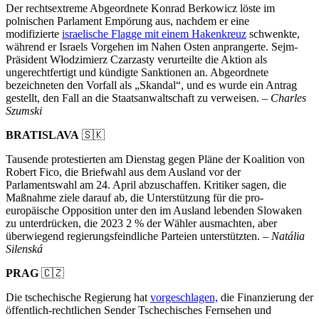
Der rechtsextreme Abgeordnete Konrad Berkowicz löste im
polnischen Parlament Empörung aus, nachdem er eine
modifizierte
israelische Flagge mit einem Hakenkreuz
schwenkte,
während er Israels Vorgehen im Nahen Osten anprangerte. Sejm-
Präsident Włodzimierz Czarzasty verurteilte die Aktion als
ungerechtfertigt und kündigte Sanktionen an. Abgeordnete
bezeichneten den Vorfall als „Skandal“, und es wurde ein Antrag
gestellt, den Fall an die Staatsanwaltschaft zu verweisen. –
Charles
Szumski
BRATISLAVA
🇸🇰
Tausende protestierten am Dienstag gegen Pläne der Koalition von
Robert Fico, die Briefwahl aus dem Ausland vor der
Parlamentswahl am 24. April abzuschaffen. Kritiker sagen, die
Maßnahme ziele darauf ab, die Unterstützung für die pro-
europäische Opposition unter den im Ausland lebenden Slowaken
zu unterdrücken, die 2023 2 % der Wähler ausmachten, aber
überwiegend regierungsfeindliche Parteien unterstützten. –
Natália
Silenská
PRAG
🇨🇿
Die tschechische Regierung hat
vorgeschlagen,
die Finanzierung der
öffentlich-rechtlichen Sender Tschechisches Fernsehen und