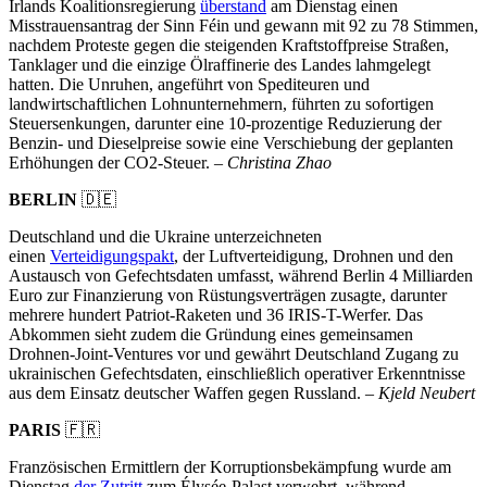
Irlands Koalitionsregierung
überstand
am Dienstag einen
Misstrauensantrag der Sinn Féin und gewann mit 92 zu 78 Stimmen,
nachdem Proteste gegen die steigenden Kraftstoffpreise Straßen,
Tanklager und die einzige Ölraffinerie des Landes lahmgelegt
hatten. Die Unruhen, angeführt von Spediteuren und
landwirtschaftlichen Lohnunternehmern, führten zu sofortigen
Steuersenkungen, darunter eine 10-prozentige Reduzierung der
Benzin- und Dieselpreise sowie eine Verschiebung der geplanten
Erhöhungen der CO2-Steuer. –
Christina Zhao
BERLIN
🇩🇪
Deutschland und die Ukraine unterzeichneten
einen
Verteidigungspakt
, der Luftverteidigung, Drohnen und den
Austausch von Gefechtsdaten umfasst, während Berlin 4 Milliarden
Euro zur Finanzierung von Rüstungsverträgen zusagte, darunter
mehrere hundert Patriot-Raketen und 36 IRIS-T-Werfer. Das
Abkommen sieht zudem die Gründung eines gemeinsamen
Drohnen-Joint-Ventures vor und gewährt Deutschland Zugang zu
ukrainischen Gefechtsdaten, einschließlich operativer Erkenntnisse
aus dem Einsatz deutscher Waffen gegen Russland. –
Kjeld Neubert
PARIS
🇫🇷
Französischen Ermittlern der Korruptionsbekämpfung wurde am
Dienstag
der Zutritt
zum Élysée-Palast verwehrt, während