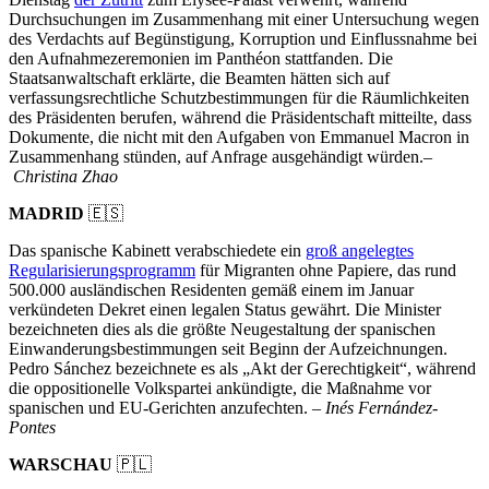
Durchsuchungen im Zusammenhang mit einer Untersuchung wegen
des Verdachts auf Begünstigung, Korruption und Einflussnahme bei
den Aufnahmezeremonien im Panthéon stattfanden. Die
Staatsanwaltschaft erklärte, die Beamten hätten sich auf
verfassungsrechtliche Schutzbestimmungen für die Räumlichkeiten
des Präsidenten berufen, während die Präsidentschaft mitteilte, dass
Dokumente, die nicht mit den Aufgaben von Emmanuel Macron in
Zusammenhang stünden, auf Anfrage ausgehändigt würden.–
Christina Zhao
MADRID
🇪🇸
Das spanische Kabinett verabschiedete ein
groß angelegtes
Regularisierungsprogramm
für Migranten ohne Papiere, das rund
500.000 ausländischen Residenten gemäß einem im Januar
verkündeten Dekret einen legalen Status gewährt. Die Minister
bezeichneten dies als die größte Neugestaltung der spanischen
Einwanderungsbestimmungen seit Beginn der Aufzeichnungen.
Pedro Sánchez bezeichnete es als „Akt der Gerechtigkeit“, während
die oppositionelle Volkspartei ankündigte, die Maßnahme vor
spanischen und EU-Gerichten anzufechten. –
Inés Fernández-
Pontes
WARSCHAU
🇵🇱