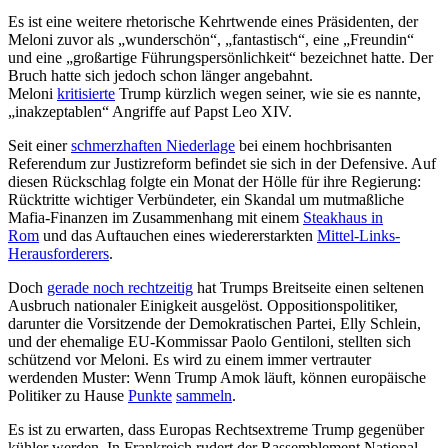
Es ist eine weitere rhetorische Kehrtwende eines Präsidenten, der
Meloni zuvor als „wunderschön“, „fantastisch“, eine „Freundin“
und eine „großartige Führungspersönlichkeit“ bezeichnet hatte. Der
Bruch hatte sich jedoch schon länger angebahnt.
Meloni
kritisierte
Trump kürzlich wegen seiner, wie sie es nannte,
„inakzeptablen“ Angriffe auf Papst Leo XIV.
Seit einer
schmerzhaften Niederlage
bei einem hochbrisanten
Referendum zur Justizreform befindet sie sich in der Defensive. Auf
diesen Rückschlag folgte ein Monat der Hölle für ihre Regierung:
Rücktritte wichtiger Verbündeter, ein Skandal um mutmaßliche
Mafia-Finanzen im Zusammenhang mit einem
Steakhaus in
Rom
und das Auftauchen eines wiedererstarkten
Mittel-Links-
Herausforderers
.
Doch
gerade noch rechtzeitig
hat Trumps Breitseite einen seltenen
Ausbruch nationaler Einigkeit ausgelöst. Oppositionspolitiker,
darunter die Vorsitzende der Demokratischen Partei, Elly Schlein,
und der ehemalige EU-Kommissar Paolo Gentiloni, stellten sich
schützend vor Meloni. Es wird zu einem immer vertrauter
werdenden Muster: Wenn Trump Amok läuft, können europäische
Politiker zu Hause
Punkte
sammeln
.
Es ist zu erwarten, dass Europas Rechtsextreme Trump gegenüber
kühler werden. In Frankreich rudert der Rassemblement National