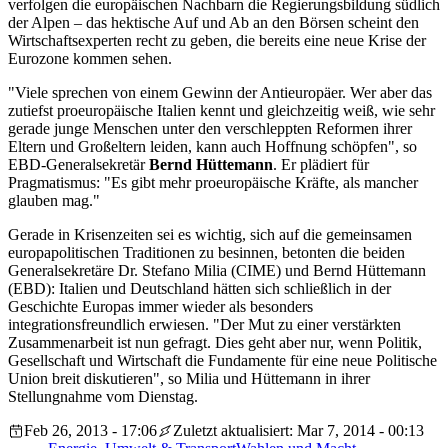
verfolgen die europäischen Nachbarn die Regierungsbildung südlich
der Alpen – das hektische Auf und Ab an den Börsen scheint den
Wirtschaftsexperten recht zu geben, die bereits eine neue Krise der
Eurozone kommen sehen.
"Viele sprechen von einem Gewinn der Antieuropäer. Wer aber das
zutiefst proeuropäische Italien kennt und gleichzeitig weiß, wie sehr
gerade junge Menschen unter den verschleppten Reformen ihrer
Eltern und Großeltern leiden, kann auch Hoffnung schöpfen", so
EBD-Generalsekretär
Bernd Hüttemann
. Er plädiert für
Pragmatismus: "Es gibt mehr proeuropäische Kräfte, als mancher
glauben mag."
Gerade in Krisenzeiten sei es wichtig, sich auf die gemeinsamen
europapolitischen Traditionen zu besinnen, betonten die beiden
Generalsekretäre Dr. Stefano Milia (CIME) und Bernd Hüttemann
(EBD): Italien und Deutschland hätten sich schließlich in der
Geschichte Europas immer wieder als besonders
integrationsfreundlich erwiesen. "Der Mut zu einer verstärkten
Zusammenarbeit ist nun gefragt. Dies geht aber nur, wenn Politik,
Gesellschaft und Wirtschaft die Fundamente für eine neue Politische
Union breit diskutieren", so Milia und Hüttemann in ihrer
Stellungnahme vom Dienstag.
Feb 26, 2013 - 17:06
Zuletzt aktualisiert: Mar 7, 2014 - 00:13