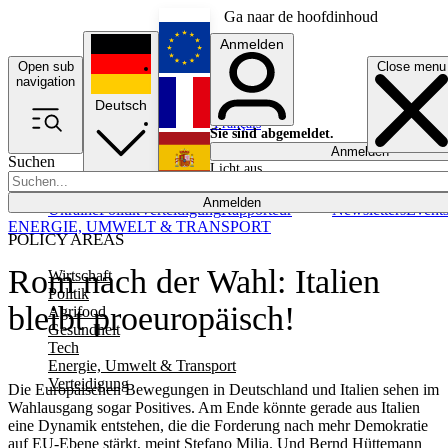
Ga naar de hoofdinhoud
Anmelden
Open sub
Close menu
English
navigation
Deutsch
Français
Sie sind abgemeldet.
Anmelden
Suchen
Licht aus
Español
Anmelden
Ukraine
Politik
Verteidigung
Rapporteur
Newsletters
Event
ENERGIE, UMWELT & TRANSPORT
POLICY AREAS
Rom nach der Wahl: Italien
Wirtschaft
Politik
bleibt proeuropäisch!
Agrifood
Gesundheit
Tech
Energie, Umwelt & Transport
Verteidigung
Die Europäischen Bewegungen in Deutschland und Italien sehen im
Wahlausgang sogar Positives. Am Ende könnte gerade aus Italien
eine Dynamik entstehen, die die Forderung nach mehr Demokratie
auf EU-Ebene stärkt, meint Stefano Milia. Und Bernd Hüttemann