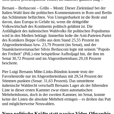
Bersani – Berlusconi – Grillo – Monti: Dieser Zieleinlauf bei der
Italien-Wahl lässt die politischen Kommentatoren in Rom und Berlin
das Schlimmste befürchten. Von Unregierbarkeit ist die Rede und
davon, dass Europa in Gefahr ist, wenn die drittgrößte
Volkswirtschaft des Kontinents politisch gelähmt ist. Die
Anfälligkeit des italienischen Wahlvolks für politischen Populismus
wird in den Medien beklagt: Immerhin holte die Anti-Parteien-Partei
des Komikers Beppe Grillo aus dem Stand 25,55 Prozent im
Abgeordnetenhaus bzw. 23,79 Prozent (im Senat), und der
Staatskrisenverursacher Silvio Berlusconi legte mit seinem "Popolo
der Freiheit" (PdL) eine beispiellose Aufholjagd hin, die ihm im
Senat 30,72 Prozent und im Abgeordnetenhaus 29,18 Prozent
bescherte.
Pier Luigi Bersanis Mitte-Links-Bündnis konnte trotz der
Favoritenrolle nur im Abgeordnetenhaus mit 29,54 Prozent der
Stimmen punkten (Senat: 31,63 Prozent). Das umstrittene
italienische Wahlrecht verschafft Bersanis Lager als der führenden
Liste in dieser ersten Kammer zwar einen automatischen
Mehrheitsbonus, doch in der zweiten Kammer, im Senat, konnte
keine der Listen die absolute Mehrheit erringen – es drohen das Patt
und möglicherweise Neuwahlen.
Neue politische Kräfte statt passive Video-Oligarchie