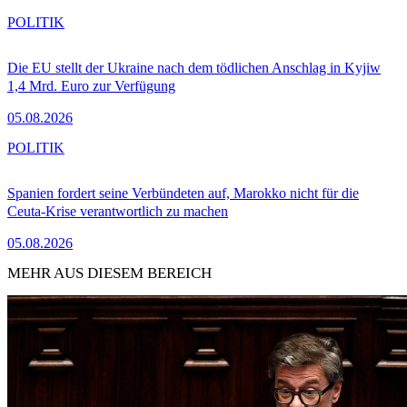
POLITIK
Die EU stellt der Ukraine nach dem tödlichen Anschlag in Kyjiw
1,4 Mrd. Euro zur Verfügung
05.08.2026
POLITIK
Spanien fordert seine Verbündeten auf, Marokko nicht für die
Ceuta-Krise verantwortlich zu machen
05.08.2026
MEHR AUS DIESEM BEREICH