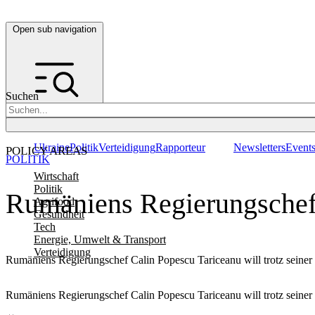
Open sub navigation
Suchen
Ukraine
Politik
Verteidigung
Rapporteur
Newsletters
Event
POLICY AREAS
POLITIK
Wirtschaft
Politik
Rumäniens Regierungschef 
Agrifood
Gesundheit
Tech
Energie, Umwelt & Transport
Verteidigung
Rumäniens Regierungschef Calin Popescu Tariceanu will trotz seiner
Rumäniens Regierungschef Calin Popescu Tariceanu will trotz seiner