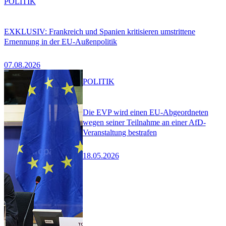
POLITIK
EXKLUSIV: Frankreich und Spanien kritisieren umstrittene
Ernennung in der EU-Außenpolitik
07.08.2026
POLITIK
Die EVP wird einen EU-Abgeordneten
wegen seiner Teilnahme an einer AfD-
Veranstaltung bestrafen
18.05.2026