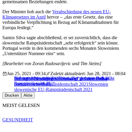
gemeinsamen Beziehungen endete.
Der Minister hob auch die
Verabschiedung des neuen EU-
Klimagesetzes im April
hervor – „das erste Gesetz, das eine
verbindliche Verpflichtung in Bezug auf Klimamaßnahmen für
Europa festlegt.“
Santos Silva sagte abschließend, er sei zuversichtlich, dass die
slowenische Ratspräsidentschaft „sehr erfolgreich“ sein könne.
Portugal werde in den kommenden sechs Monaten Sloweniens
„Unterstützer Nummer eins“ sein.
[Bearbeitet von Zoran Radosavljevic und Tim Steins]
Jun 25, 2021 - 09:34
Zuletzt aktualisiert: Jun 28, 2021 - 08:04
Serbiens Ministerpräsidentin: „Der gesamte Balkan ist
Belarus wird wichtiges Thema der slowenischen EU-
EU registriert „tiefe Enttäuschung“ auf dem Balkan
Politik
EU-Beitrittsverhandlungen
EU-Erweiterung
frustriert von der EU“
Ratspräsidentschaft
portugiesische Ratspräsidentschaft 2021
Slowenien
slowenische EU-Ratspräsidentschaft 2021
Drucken
Aktie
MEIST GELESEN
GESUNDHEIT