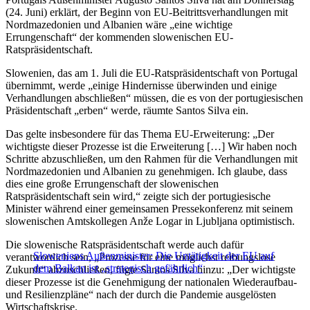
(24. Juni) erklärt, der Beginn von EU-Beitrittsverhandlungen mit
Nordmazedonien und Albanien wäre „eine wichtige
Errungenschaft“ der kommenden slowenischen EU-
Ratspräsidentschaft.
Slowenien, das am 1. Juli die EU-Ratspräsidentschaft von Portugal
übernimmt, werde „einige Hindernisse überwinden und einige
Verhandlungen abschließen“ müssen, die es von der portugiesischen
Präsidentschaft „erben“ werde, räumte Santos Silva ein.
Das gelte insbesondere für das Thema EU-Erweiterung: „Der
wichtigste dieser Prozesse ist die Erweiterung […] Wir haben noch
Schritte abzuschließen, um den Rahmen für die Verhandlungen mit
Nordmazedonien und Albanien zu genehmigen. Ich glaube, dass
dies eine große Errungenschaft der slowenischen
Ratspräsidentschaft sein wird,“ zeigte sich der portugiesische
Minister während einer gemeinsamen Pressekonferenz mit seinem
slowenischen Amtskollegen Anže Logar in Ljubljana optimistisch.
Die slowenische Ratspräsidentschaft werde auch dafür
Sloweniens Außenminister: Die Untätigkeit der EU auf
verantwortlich sein, „Prozesse für eine möglichst reibungslose
dem Balkan ist „strategisch gefährlich“
Zukunft“ abzuschließen, fügte Santos Silva hinzu: „Der wichtigste
dieser Prozesse ist die Genehmigung der nationalen Wiederaufbau-
und Resilienzpläne“ nach der durch die Pandemie ausgelösten
Wirtschaftskrise.