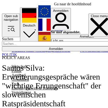
Ga naar de hoofdinhoud
Anmelden
Open sub
Close menu
English
navigation
Deutsch
Français
Sie sind abgemeldet.
Anmelden
Suchen
Licht aus
Español
Anmelden
Ukraine
Politik
Verteidigung
Rapporteur
Newsletters
Event
POLITIK
POLICY AREAS
Santos Silva:
Wirtschaft
Politik
Erweiterungsgespräche wären
Agrifood
Gesundheit
"wichtige Errungenschaft" der
Tech
Energie, Umwelt & Transport
slowenischen
Verteidigung
Ratspräsidentschaft