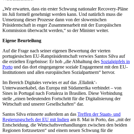
„Wir erwarten, dass ein erster Schwung nationaler Recovery-Pläne
im Juli formell genehmigt werden kann. Und natürlich muss die
Umsetzung dieser Prozesse dann von der slowenischen
Präsidentschaft in enger Zusammenarbeit mit der Europäischen
Kommission überwacht werden,“ so der Minister weiter.
Eigene Beurteilung
Auf die Frage nach seiner eigenen Bewertung der vierten
portugiesischen EU-Ratspräsidentschaft verwies Santos Silva auf
die erzielten Ergebnisse: Er hob „die Abhaltung des
Sozialgipfels in
Porto
und das dort eingegangene soziale Engagement mit den EU-
Institutionen und allen europäischen Sozialpartnern“ hervor.
Im Bereich Digitales verwies er auf das ‚Ellalink‘-
Unterwasserkabel, das Europa mit Südamerika verbindet – von
Sines in Portugal nach Fortaleza in Brasilien. Diese Verbindung
stelle „einen bedeutenden Fortschritt für die Digitalisierung der
Wirtschaft und unserer Gesellschaften“ dar.
Santos Silva erinnerte außerdem an das
Treffen der Staats- und
Regierungschefs der EU mit Indien
am 8. Mai in Porto, das „mit der
Entscheidung, die Wirtschaftsverhandlungen zwischen den beiden
Regionen fortzusetzen“ und einem neuen Schwung für die