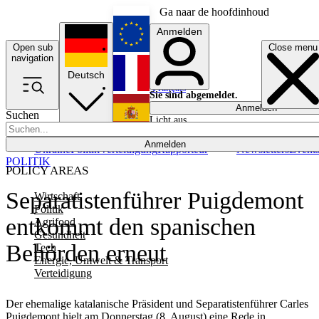
Ga naar de hoofdinhoud
Anmelden
Open sub
Close menu
English
navigation
Deutsch
Français
Sie sind abgemeldet.
Anmelden
Suchen
Licht aus
Español
Anmelden
Ukraine
Politik
Verteidigung
Rapporteur
Newsletters
Event
POLITIK
POLICY AREAS
Separatistenführer Puigdemont
Wirtschaft
Politik
entkommt den spanischen
Agrifood
Gesundheit
Behörden erneut
Tech
Energie, Umwelt & Transport
Verteidigung
Der ehemalige katalanische Präsident und Separatistenführer Carles
Puigdemont hielt am Donnerstag (8. August) eine Rede in