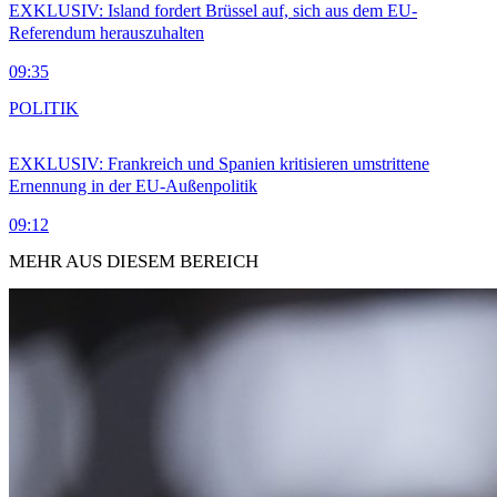
EXKLUSIV: Island fordert Brüssel auf, sich aus dem EU-
Referendum herauszuhalten
09:35
POLITIK
EXKLUSIV: Frankreich und Spanien kritisieren umstrittene
Ernennung in der EU-Außenpolitik
09:12
MEHR AUS DIESEM BEREICH