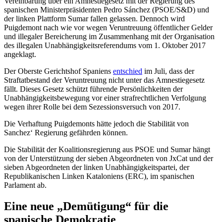
Vereinbarung über ein Amnestiegesetz mit der Regierung des
spanischen Ministerpräsidenten Pedro Sánchez (PSOE/S&D) und
der linken Plattform Sumar fallen gelassen. Dennoch wird
Puigdemont nach wie vor wegen Veruntreuung öffentlicher Gelder
und illegaler Bereicherung im Zusammenhang mit der Organisation
des illegalen Unabhängigkeitsreferendums vom 1. Oktober 2017
angeklagt.
Der Oberste Gerichtshof Spaniens
entschied
im Juli, dass der
Straftatbestand der Veruntreuung nicht unter das Amnestiegesetz
fällt. Dieses Gesetz schützt führende Persönlichkeiten der
Unabhängigkeitsbewegung vor einer strafrechtlichen Verfolgung
wegen ihrer Rolle bei dem Sezessionsversuch von 2017.
Die Verhaftung Puigdemonts hätte jedoch die Stabilität von
Sanchez‘ Regierung gefährden können.
Die Stabilität der Koalitionsregierung aus PSOE und Sumar hängt
von der Unterstützung der sieben Abgeordneten von JxCat und der
sieben Abgeordneten der linken Unabhängigkeitspartei, der
Republikanischen Linken Kataloniens (ERC), im spanischen
Parlament ab.
Eine neue „Demütigung“ für die
spanische Demokratie