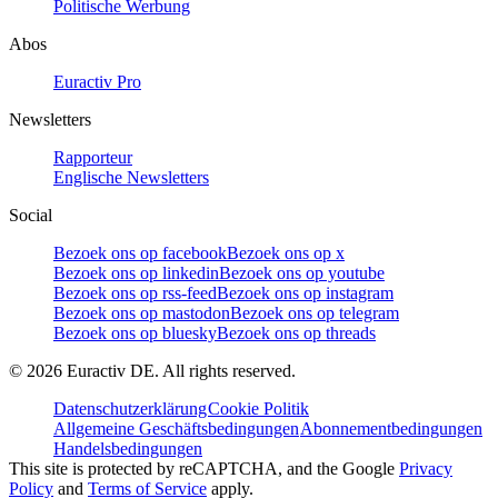
Politische Werbung
Abos
Euractiv Pro
Newsletters
Rapporteur
Englische Newsletters
Social
Bezoek ons op facebook
Bezoek ons op x
Bezoek ons op linkedin
Bezoek ons op youtube
Bezoek ons op rss-feed
Bezoek ons op instagram
Bezoek ons op mastodon
Bezoek ons op telegram
Bezoek ons op bluesky
Bezoek ons op threads
©
2026
Euractiv DE. All rights reserved.
Datenschutzerklärung
Cookie Politik
Allgemeine Geschäftsbedingungen
Abonnementbedingungen
Handelsbedingungen
This site is protected by reCAPTCHA, and the Google
Privacy
Policy
and
Terms of Service
apply.