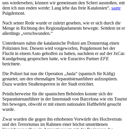
uns wiedersehen, können wir gemeinsam den Schrei ausstoßen, mit
dem ich nun enden werde: Lang lebe das freie Katalonien“,
sagte
Puigdemont.
Nach seiner Rede wurde er zuletzt gesehen, wie er sich durch die
Menge in Richtung des Regionalparlaments bewegte. Seitdem ist er
allerdings „verschwunden.“
Unterdessen nahm die katalanische Polizei am Donnerstag einen
Polizisten fest. Diesem wird vorgeworfen, Puigdemont bei der
Flucht in einem Auto geholfen zu haben, nachdem er auf der JxCat-
Kundgebung gesprochen hatte, wie Euractivs Partner
EFE
berichtete.
Die Polizei hat nun die Operation „Jaula“ (spanisch für Käfig)
gestartet, um den ehemaligen Separatistenanführer aufzuspüren.
Dazu wurden Straßensperren in der Stadt errichtet.
Peinlicherweise für die spanischen Behörden konnte sich der
Separatistenanführer in der Innenstadt von Barcelona wie ein Tourist
frei bewegen, obwohl er mit einem nationalen Haftbefehl gesucht
wurde.
Zwar wurden die gegen ihn erhobenen Vorwürfe des Hochverrats
und des Terrorismus im Rahmen einer höchst umstrittenen