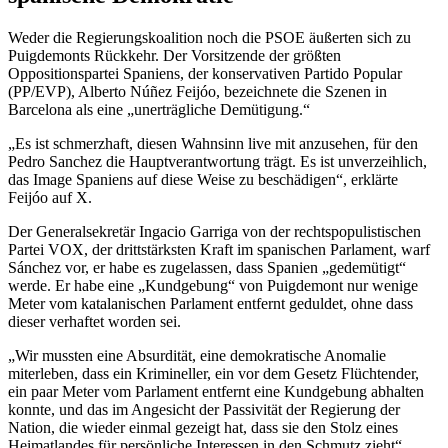
Weder die Regierungskoalition noch die PSOE äußerten sich zu
Puigdemonts Rückkehr. Der Vorsitzende der größten
Oppositionspartei Spaniens, der konservativen Partido Popular
(PP/EVP), Alberto Núñez Feijóo, bezeichnete die Szenen in
Barcelona als eine „unerträgliche Demütigung.“
„Es ist schmerzhaft, diesen Wahnsinn live mit anzusehen, für den
Pedro Sanchez die Hauptverantwortung trägt. Es ist unverzeihlich,
das Image Spaniens auf diese Weise zu beschädigen“, erklärte
Feijóo auf X.
Der Generalsekretär Ingacio Garriga von der rechtspopulistischen
Partei VOX, der drittstärksten Kraft im spanischen Parlament, warf
Sánchez vor, er habe es zugelassen, dass Spanien „gedemütigt“
werde. Er habe eine „Kundgebung“ von Puigdemont nur wenige
Meter vom katalanischen Parlament entfernt geduldet, ohne dass
dieser verhaftet worden sei.
„Wir mussten eine Absurdität, eine demokratische Anomalie
miterleben, dass ein Krimineller, ein vor dem Gesetz Flüchtender,
ein paar Meter vom Parlament entfernt eine Kundgebung abhalten
konnte, und das im Angesicht der Passivität der Regierung der
Nation, die wieder einmal gezeigt hat, dass sie den Stolz eines
Heimatlandes für persönliche Interessen in den Schmutz zieht“,