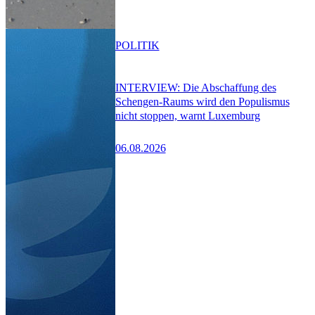
POLITIK
INTERVIEW: Die Abschaffung des
Schengen-Raums wird den Populismus
nicht stoppen, warnt Luxemburg
06.08.2026