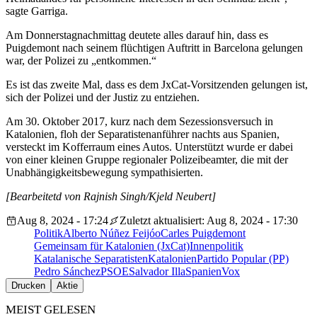
sagte Garriga.
Am Donnerstagnachmittag deutete alles darauf hin, dass es
Puigdemont nach seinem flüchtigen Auftritt in Barcelona gelungen
war, der Polizei zu „entkommen.“
Es ist das zweite Mal, dass es dem JxCat-Vorsitzenden gelungen ist,
sich der Polizei und der Justiz zu entziehen.
Am 30. Oktober 2017, kurz nach dem Sezessionsversuch in
Katalonien, floh der Separatistenanführer nachts aus Spanien,
versteckt im Kofferraum eines Autos. Unterstützt wurde er dabei
von einer kleinen Gruppe regionaler Polizeibeamter, die mit der
Unabhängigkeitsbewegung sympathisierten.
[Bearbeitetd von Rajnish Singh/Kjeld Neubert]
Aug 8, 2024 - 17:24
Zuletzt aktualisiert: Aug 8, 2024 - 17:30
Politik
Alberto Núñez Feijóo
Carles Puigdemont
Gemeinsam für Katalonien (JxCat)
Innenpolitik
Katalanische Separatisten
Katalonien
Partido Popular (PP)
Pedro Sánchez
PSOE
Salvador Illa
Spanien
Vox
Drucken
Aktie
MEIST GELESEN