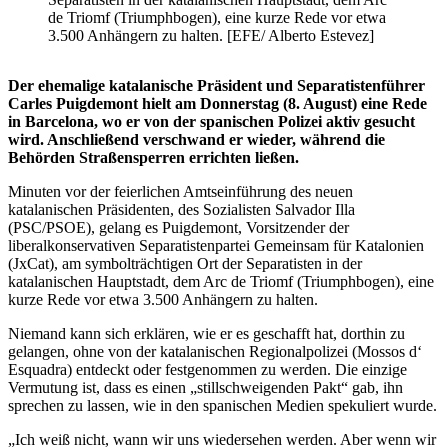
de Triomf (Triumphbogen), eine kurze Rede vor etwa
3.500 Anhängern zu halten. [EFE/ Alberto Estevez]
Der ehemalige katalanische Präsident und Separatistenführer
Carles Puigdemont hielt am Donnerstag (8. August) eine Rede
in Barcelona, wo er von der spanischen Polizei aktiv gesucht
wird. Anschließend verschwand er wieder, während die
Behörden Straßensperren errichten ließen.
Minuten vor der feierlichen Amtseinführung des neuen
katalanischen Präsidenten, des Sozialisten Salvador Illa
(PSC/PSOE), gelang es Puigdemont, Vorsitzender der
liberalkonservativen Separatistenpartei Gemeinsam für Katalonien
(JxCat), am symbolträchtigen Ort der Separatisten in der
katalanischen Hauptstadt, dem Arc de Triomf (Triumphbogen), eine
kurze Rede vor etwa 3.500 Anhängern zu halten.
Niemand kann sich erklären, wie er es geschafft hat, dorthin zu
gelangen, ohne von der katalanischen Regionalpolizei (Mossos d‘
Esquadra) entdeckt oder festgenommen zu werden. Die einzige
Vermutung ist, dass es einen „stillschweigenden Pakt“ gab, ihn
sprechen zu lassen, wie in den spanischen Medien spekuliert wurde.
„Ich weiß nicht, wann wir uns wiedersehen werden. Aber wenn wir