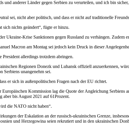
 und anderer Länder gegen Serbien zu verurteilen, und ich bin sicher, 
tral sei, nicht aber politisch, und dass er nicht auf traditionelle Freun
t sich nichts geändert“, fügte er hinzu.
n der Ukraine-Krise Sanktionen gegen Russland zu verhängen. Zudem er
anuel Macron am Montag sei jedoch kein Druck in dieser Angelegenhe
 President allerdings trotzdem abringen.
inischen Regionen Donezk und Luhansk offiziell anzuerkennen, würde d
tion Serbiens unangenehm sei.
dass er sich in außenpolitischen Fragen nach der EU richtet.
r Europäischen Kommission lag die Quote der Angleichung Serbiens an
eg aber bis August 2021 auf 61Prozent.
wird die NATO nicht haben“.
irkungen der Eskalation an der russisch-ukrainischen Grenze, insbeson
snien und Herzegowina seien rekrutiert und in den ukrainischen Donb