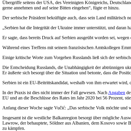
Übergriffe seitens der USA, des Vereinigten Königreichs, Deutschlands
gerne annehmen und auf seine Bitten eingehen“, fügte er hinzu.
Der serbische Präsident bekräftigte auch, dass sein Land militärisch neu
„Serbien hat die Integrität der Ukraine immer unterstützt, und daran ha
Er sagte, dass bereits Druck auf Serbien ausgeübt worden sei, wege
Während eines Treffens mit seinem französischen Amtskollegen Emm
Einige kritische Worte zum Vorgehen Russlands ließ sich der serbische
Die Entscheidung Russlands, die Unabhängigkeit der abtrünnigen ukra
Er äußerte sich besorgt über die Situation und betonte, dass die Posi
Serbien ist ein EU-Beitrittskandidat, weshalb von ihm erwartet wird, 
In der Praxis ist dies nicht immer der Fall gewesen. Nach
Angaben
de
EU und an die Beschlüsse des Rates im Jahr 2020 bei 56 Prozent, sti
Anfang dieser Woche sagte Vučić: „Das serbische Volk möchte und 
Insgesamt ist die westliche Balkanregion besorgt über mögliche Ausw
Lawrow, der behauptete, Söldner aus Albanien, dem Kosovo sowie Bo
zu kämpfen.