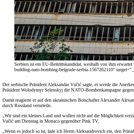
Serbien ist ein EU-Beitrittskandidat, weshalb von ihm erwarte
building-nato-bombing-belgrade-serbia-1567262110" target="
Der serbische Präsident Aleksandar Vučić sagte, er werde die Anerke
Präsident Wolodymyr Selenskyj die NATO-Bombenkampagne gegen Serb
Damit reagierte er auf den ukrainischen Botschafter Alexander Alexa
durch Russland verurteile.
„Wir sind ein kleines Land und wollen nicht auf die Möglichkeit verz
Vučić am Dienstag in Monaco gegenüber Pink TV.
„Wenn es jedoch so ist, lade ich Herrn Aleksandrovich ein, den Präsi