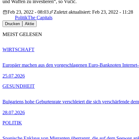
und Waffen zu investieren“, so Vučić.
Feb 23, 2022 - 08:03
Zuletzt aktualisiert: Feb 23, 2022 - 11:28
Politik
The Capitals
Drucken
Aktie
MEIST GELESEN
WIRTSCHAFT
Europäer machen aus den vorgeschlagenen Euro-Banknoten Interne
25.07.2026
GESUNDHEIT
Bulgariens hohe Geburtenrate verschleiert die sich verschärfende dem
28.07.2026
POLITIK
Spanische Enklave von Migranten überrannt, die auf dem Seeweg 