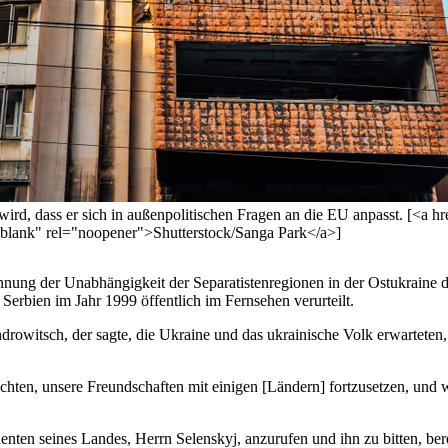
t wird, dass er sich in außenpolitischen Fragen an die EU anpasst. [<a
_blank" rel="noopener">Shutterstock/Sanga Park</a>]
nnung der Unabhängigkeit der Separatistenregionen in der Ostukraine 
ien im Jahr 1999 öffentlich im Fernsehen verurteilt.
ndrowitsch, der sagte, die Ukraine und das ukrainische Volk erwartet
ichten, unsere Freundschaften mit einigen [Ländern] fortzusetzen, und w
denten seines Landes, Herrn Selenskyj, anzurufen und ihn zu bitten, be