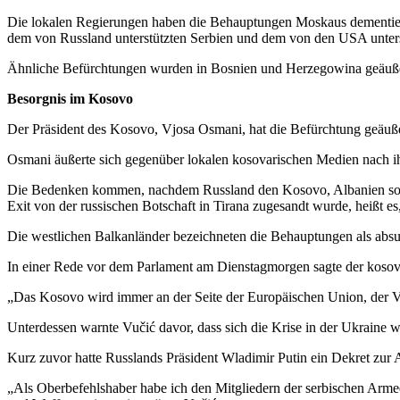
Die lokalen Regierungen haben die Behauptungen Moskaus dementiert
dem von Russland unterstützten Serbien und dem von den USA unterst
Ähnliche Befürchtungen wurden in Bosnien und Herzegowina geäußer
Besorgnis im Kosovo
Der Präsident des Kosovo, Vjosa Osmani, hat die Befürchtung geäußer
Osmani äußerte sich gegenüber lokalen kosovarischen Medien nach i
Die Bedenken kommen, nachdem Russland den Kosovo, Albanien sowie 
Exit von der russischen Botschaft in Tirana zugesandt wurde, heißt 
Die westlichen Balkanländer bezeichneten die Behauptungen als ab
In einer Rede vor dem Parlament am Dienstagmorgen sagte der kosova
„Das Kosovo wird immer an der Seite der Europäischen Union, der Ve
Unterdessen warnte Vučić davor, dass sich die Krise in der Ukraine 
Kurz zuvor hatte Russlands Präsident Wladimir Putin ein Dekret zur
„Als Oberbefehlshaber habe ich den Mitgliedern der serbischen Armee 