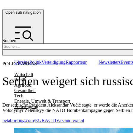
Open sub navigation
Suchen
Ukraine
Politik
Verteidigung
Rapporteur
Newsletters
Event
POLICY AREAS
Wirtschaft
Serbien weigert sich russis
Politik
Agrifood
Gesundheit
Tech
Energie, Umwelt & Transport
Der serbische Präsident Aleksandar Vučić sagte, er werde die Anerke
Verteidigung
Volodymyr Zelenskyy die NATO-Bombenkampagne gegen Serbien im J
betabriefing.com
/
EURACTIV.rs and exit.al