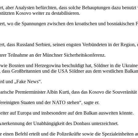
, aber Analysten befürchten, dass solche Behauptungen dazu benutzt
ützten Kosovo weiter zu destabilisieren.
t, wo die Spannungen zwischen den kroatischen und bosniakischen Fra
t, dass Russland Serbien, seinen engsten Verbündeten in der Region, d
hrer Teilnahme an der Münchner Sicherheitskonferenz.
Bosnien und Herzegowina beschuldigt hat, Söldner in die Ukraine zu
es, dass Großbritannien und die USA Söldner aus dem westlichen Balka
surd und „Fake News“.
rische Premierminister Albin Kurti, dass das Kosovo die Souveränität
reinigten Staaten und der NATO stehen“, sagte er.
weiter auf Europa und insbesondere auf den Balkan ausweiten könnte.
 Anerkennung der Unabhängigkeit des Donbass unterzeichnet.
einen Befehl erteilt und die Polizeikräfte sowie die Spezialeinheiten a