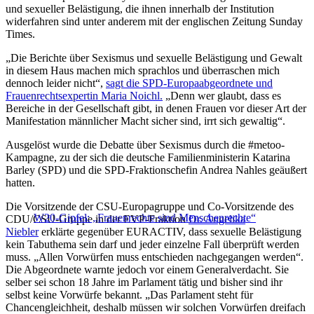
und sexueller Belästigung, die ihnen innerhalb der Institution
widerfahren sind unter anderem mit der englischen Zeitung Sunday
Times.
„Die Berichte über Sexismus und sexuelle Belästigung und Gewalt
in diesem Haus machen mich sprachlos und überraschen mich
dennoch leider nicht“,
sagt die SPD-Europaabgeordnete und
Frauenrechtsexpertin Maria Noichl.
„Denn wer glaubt, dass es
Bereiche in der Gesellschaft gibt, in denen Frauen vor dieser Art der
Manifestation männlicher Macht sicher sind, irrt sich gewaltig“.
Ausgelöst wurde die Debatte über Sexismus durch die #metoo-
Kampagne, zu der sich die deutsche Familienministerin Katarina
Barley (SPD) und die SPD-Fraktionschefin Andrea Nahles geäußert
hatten.
Die Vorsitzende der CSU-Europagruppe und Co-Vorsitzende des
W20-Gipfel: „Frauenrechte sind Menschenrechte“
CDU/CSU-Gruppe in der EVP-Fraktion
Dr. Angelika
Niebler
erklärte gegenüber EURACTIV, dass sexuelle Belästigung
kein Tabuthema sein darf und jeder einzelne Fall überprüft werden
muss. „Allen Vorwürfen muss entschieden nachgegangen werden“.
Die Abgeordnete warnte jedoch vor einem Generalverdacht. Sie
selber sei schon 18 Jahre im Parlament tätig und bisher sind ihr
selbst keine Vorwürfe bekannt. „Das Parlament steht für
Chancengleichheit, deshalb müssen wir solchen Vorwürfen dreifach