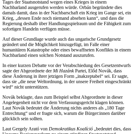
Tages der Staatsnotstand wegen eines Krieges in einem
Nachbarland ausgerufen werden würde. Orbán begründete dies
damals damit, dass in der Nachbarschaft ein Krieg im Gange sei, ein
Krieg, „dessen Ende noch niemand absehen kann“, und dass die
Regierung deshalb über Handlungsspielraum und die Fähigkeit zum
sofortigen Handeln verfügen müsse.
Auf dieser Grundlage wurde auch das ungarische Grundgesetz
geändert und die Möglichkeit hinzugefügt, im Falle einer
humanitären Katastrophe oder eines bewaffneten Konflikts in einem
Nachbarland einen solchen Notstand auszurufen.
In einer kurzen Debatte vor der Verabschiedung des Gesetzentwurfs
sagte der Abgeordnete der
Mi Hazánk
Partei, Előd Novák, dass
diese Änderung in ihrer jetzigen Form „inakzeptabel“ sei. Er sagte,
dass sie „die neue Weltordnung, in der unsere Freiheit eingeschränkt
wird“ nicht unterstützen.
Novák beklagte, dass zum Beispiel selbst Abgeordnete in dieser
Angelegenheit nicht vor dem Verfassungsgericht klagen können.
Laut Novák bedeutet die Änderung nichts anderes als „180 Tage
Entrechtung“ und er fragte sich, warum die Bürger:innen darüber
glücklich sein sollten.
Laut Gergely Arató von
Demokratikus Koalíció
„bedeutet dies, dass