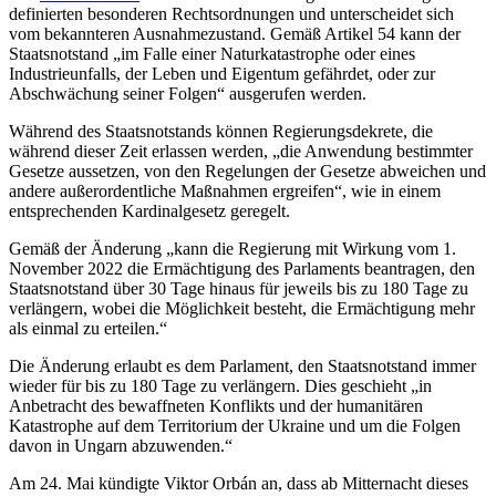
definierten besonderen Rechtsordnungen und unterscheidet sich
vom bekannteren Ausnahmezustand. Gemäß Artikel 54 kann der
Staatsnotstand „im Falle einer Naturkatastrophe oder eines
Industrieunfalls, der Leben und Eigentum gefährdet, oder zur
Abschwächung seiner Folgen“ ausgerufen werden.
Während des Staatsnotstands können Regierungsdekrete, die
während dieser Zeit erlassen werden, „die Anwendung bestimmter
Gesetze aussetzen, von den Regelungen der Gesetze abweichen und
andere außerordentliche Maßnahmen ergreifen“, wie in einem
entsprechenden Kardinalgesetz geregelt.
Gemäß der Änderung „kann die Regierung mit Wirkung vom 1.
November 2022 die Ermächtigung des Parlaments beantragen, den
Staatsnotstand über 30 Tage hinaus für jeweils bis zu 180 Tage zu
verlängern, wobei die Möglichkeit besteht, die Ermächtigung mehr
als einmal zu erteilen.“
Die Änderung erlaubt es dem Parlament, den Staatsnotstand immer
wieder für bis zu 180 Tage zu verlängern. Dies geschieht „in
Anbetracht des bewaffneten Konflikts und der humanitären
Katastrophe auf dem Territorium der Ukraine und um die Folgen
davon in Ungarn abzuwenden.“
Am 24. Mai kündigte Viktor Orbán an, dass ab Mitternacht dieses