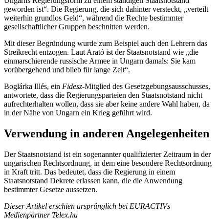
Ungarns Regierungsform zu einem ständigen Staatsnotstand
geworden ist“. Die Regierung, die sich dahinter versteckt, „verteilt
weiterhin grundlos Geld“, während die Rechte bestimmter
gesellschaftlicher Gruppen beschnitten werden.
Mit dieser Begründung wurde zum Beispiel auch den Lehrern das
Streikrecht entzogen. Laut Arató ist der Staatsnotstand wie „die
einmarschierende russische Armee in Ungarn damals: Sie kam
vorübergehend und blieb für lange Zeit“.
Boglárka Illés, ein
Fidesz
-Mitglied des Gesetzgebungsausschusses,
antwortete, dass die Regierungsparteien den Staatsnotstand nicht
aufrechterhalten wollen, dass sie aber keine andere Wahl haben, da
in der Nähe von Ungarn ein Krieg geführt wird.
Verwendung in anderen Angelegenheiten
Der Staatsnotstand ist ein sogenannter qualifizierter Zeitraum in der
ungarischen Rechtsordnung, in dem eine besondere Rechtsordnung
in Kraft tritt. Das bedeutet, dass die Regierung in einem
Staatsnotstand Dekrete erlassen kann, die die Anwendung
bestimmter Gesetze aussetzen.
Dieser Artikel erschien ursprünglich bei EURACTIVs
Medienpartner Telex.hu