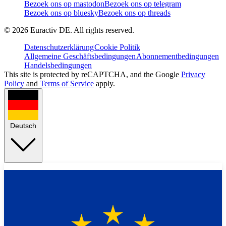
Bezoek ons op mastodon
Bezoek ons op telegram
Bezoek ons op bluesky
Bezoek ons op threads
©
2026
Euractiv DE. All rights reserved.
Datenschutzerklärung
Cookie Politik
Allgemeine Geschäftsbedingungen
Abonnementbedingungen
Handelsbedingungen
This site is protected by reCAPTCHA, and the Google
Privacy
Policy
and
Terms of Service
apply.
Deutsch