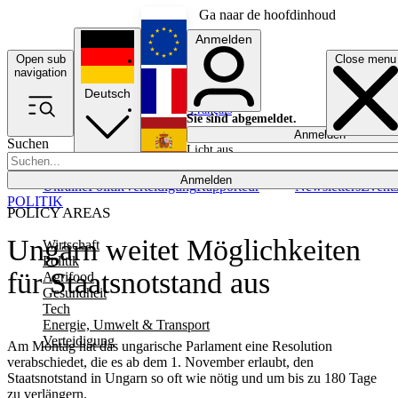
Ga naar de hoofdinhoud
Anmelden
Open sub
Close menu
English
navigation
Deutsch
Français
Sie sind abgemeldet.
Anmelden
Suchen
Licht aus
Español
Anmelden
Ukraine
Politik
Verteidigung
Rapporteur
Newsletters
Event
POLITIK
POLICY AREAS
Ungarn weitet Möglichkeiten
Wirtschaft
Politik
für Staatsnotstand aus
Agrifood
Gesundheit
Tech
Energie, Umwelt & Transport
Verteidigung
Am Montag hat das ungarische Parlament eine Resolution
verabschiedet, die es ab dem 1. November erlaubt, den
Staatsnotstand in Ungarn so oft wie nötig und um bis zu 180 Tage
zu verlängern.