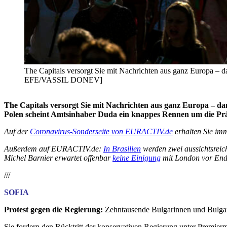
The Capitals versorgt Sie mit Nachrichten aus ganz Europa –
EFE/VASSIL DONEV]
The Capitals versorgt Sie mit Nachrichten aus ganz Europa – d
Polen scheint Amtsinhaber Duda ein knappes Rennen um die Präsi
Auf der
Coronavirus-Sonderseite von EURACTIV.de
erhalten Sie imm
Außerdem auf EURACTIV.de:
In Brasilien
werden zwei aussichtsreic
Michel Barnier erwartet offenbar
keine Einigung
mit London vor Ende
///
SOFIA
Protest gegen die Regierung:
Zehntausende Bulgarinnen und Bulgar
Sie fordern den Rücktritt der konservativen Regierung unter Premi