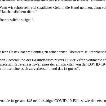
nn wir schon sehr viel staatliches Geld in die Hand nehmen, dann sollt
 Haushaltslöchern dient.“
nermessliche steigen“.
t Jean Castex hat am Sonntag zu seiner ersten Überseereise Französis
stien Lecornu und des Gesundheitsministers Olivier Véran verbrachte e
anzösisch-Guayana ist zwar eines der am stärksten von der COVID-19-
 dort scheine „sich zu verbessern, und das ist gut so“.
ende insgesamt 148 neu bestätigte COVID-19-Fälle sowie den ersten 