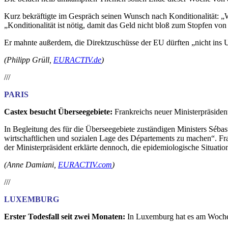
Kurz bekräftigte im Gespräch seinen Wunsch nach Konditionalität: „We
„Konditionalität ist nötig, damit das Geld nicht bloß zum Stopfen von
Er mahnte außerdem, die Direktzuschüsse der EU dürften „nicht ins U
(Philipp Grüll,
EURACTIV.de
)
///
PARIS
Castex besucht Überseegebiete:
Frankreichs neuer Ministerpräsiden
In Begleitung des für die Überseegebiete zuständigen Ministers Séba
wirtschaftlichen und sozialen Lage des Départements zu machen“. Fr
der Ministerpräsident erklärte dennoch, die epidemiologische Situation
(Anne Damiani,
EURACTIV.com
)
///
LUXEMBURG
Erster Todesfall seit zwei Monaten:
In
Luxemburg hat es am Wochen