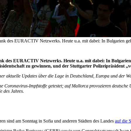
 dank des EURACTIV Netzwerks. Heute u.a. mit dabei: In Bulgarien ge
ank des EURACTIV Netzwerks. Heute u.a. mit dabei: In Bulgarien 
dentschaft zu gewinnen, und der Stuttgarter Polizeipräsident „ve
er aktuelle Updates über die Lage in Deutschland, Europa und der We
he Coronavirus-Impfstoffe getestet; auf Mallorca provozieren deutsche
 des Jahres.
en sind am Sonntag in Sofia und anderen Städten des Landes
auf die 
erminister Bojko Borissow (GERB) sowie von Generalstaatsanwalt Iwan