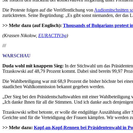
Die Proteste folgen auf die Veröffentlichung von
Audiomitschnitten s
zurücktreten. Seine Begründung: „Es gibt sonst niemanden, der das L
>> Mehr dazu (auf Englisch):
Thousands of Bulgarians protest i
(Krassen Nikolow,
EURACTIV.bg
)
///
WARSCHAU
Duda wohl mit knappem Sieg:
In der Stichwahl um das Präsidente
Trzaskowski auf 48,79 Prozent kommt. Dabei sind bereits 99,97 Proz
Die Wahlbeteiligung war mit 68,9 Prozent die bisher höchste bei ein
staatlichen Wahlkommission bekannt gegeben werden.
„Der Sieg bei den Präsidentschaftswahlen mit einer Wahlbeteiligung v
„Ich danke Ihnen für all die Stimmen. Und ich danke auch denjenigen,
Trzaskowski selbst betonte, er wolle die endgültige Auszählung aller 
Gerichte und für die Verteidigung der Frauen kämpfen. Wir werden zu
>> Mehr dazu:
Kopf-an-Kopf-Rennen bei Präsidentenwahl in Po