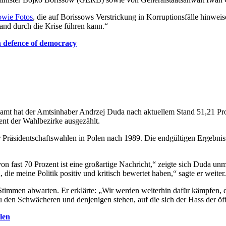
owie Fotos
, die auf Borissows Verstrickung in Korruptionsfälle hinweise
and durch die Krise führen kann.“
n defence of democracy
namt hat der Amtsinhaber Andrzej Duda nach aktuellem Stand 51,21 Pro
ent der Wahlbezirke ausgezählt.
er Präsidentschaftswahlen in Polen nach 1989. Die endgültigen Ergebni
on fast 70 Prozent ist eine großartige Nachricht,“ zeigte sich Duda un
 die meine Politik positiv und kritisch bewertet haben,“ sagte er weite
Stimmen abwarten. Er erklärte: „Wir werden weiterhin dafür kämpfen, da
 den Schwächeren und denjenigen stehen, auf die sich der Hass der öff
len