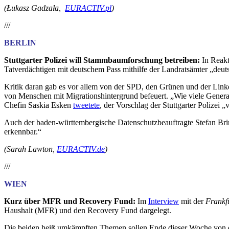
(Łukasz Gadzała,
EURACTIV.pl
)
///
BERLIN
Stuttgarter Polizei will Stammbaumforschung betreiben:
In Reakt
Tatverdächtigen mit deutschem Pass mithilfe der Landratsämter „deu
Kritik daran gab es vor allem von der SPD, den Grünen und der Link
von Menschen mit Migrationshintergrund befeuert. „Wie viele Generat
Chefin Saskia Esken
tweetete
,
der Vorschlag der Stuttgarter Polizei „v
Auch der baden-württembergische Datenschutzbeauftragte Stefan Brin
erkennbar.“
(Sarah Lawton,
EURACTIV.de
)
///
WIEN
Kurz über MFR und Recovery Fund:
Im
Interview
mit der
Frankf
Haushalt (MFR) und den Recovery Fund dargelegt.
Die beiden heiß umkämpften Themen sollen Ende dieser Woche von de