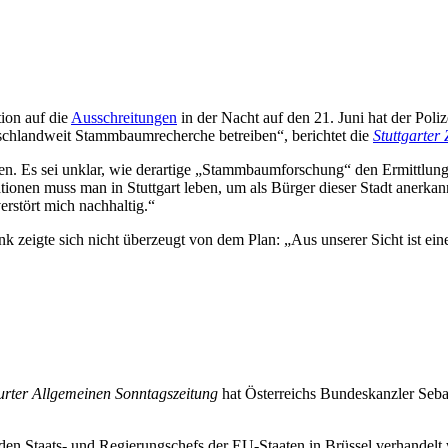
ion auf die
Ausschreitungen
in der Nacht auf den 21. Juni hat der Poliz
tschlandweit Stammbaumrecherche betreiben“, berichtet
die
Stuttgarter
en. Es sei unklar, wie derartige „Stammbaumforschung“ den Ermittlung
ionen muss man in Stuttgart leben, um als Bürger dieser Stadt anerkann
erstört mich nachhaltig.“
k zeigte sich nicht überzeugt von dem Plan:
„Aus unserer Sicht ist ei
urter Allgemeinen Sonntagszeitung
hat Österreichs Bundeskanzler Se
n Staats- und Regierungschefs der EU-Staaten in Brüssel verhandelt