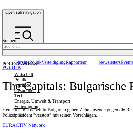
Open sub navigation
Suchen
Ukraine
Politik
Verteidigung
Rapporteur
Newsletters
Event
POLICY AREAS
POLITIK
Wirtschaft
Politik
The Capitals: Bulgarische 
Agrifood
Gesundheit
Tech
Energie, Umwelt & Transport
Verteidigung
Heute u.a. mit dabei: In Bulgarien gehen Zehntausende gegen die Reg
Polizeipräsident "verstört" mit seinen Vorschlägen.
EURACTIV Network