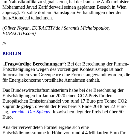
im Nahostkonflikt zu signalisieren, hat der iranische Außenminister
Mohammed Javad Zarif derweil seinen geplanten Besuch in Wien
abgesagt. Er sollte dort am Samstag an Verhandlungen über den
Iran-Atomdeal teilnehmen.
(Oliver Noyan, EURACTIV.de / Sarantis Michalopoulos,
EURACTIV.com)
///
BERLIN
„Fragwürdige Berechnungen“:
Bei der Berechnung der Firmen-
Entschädigungen wegen des vorzeitigen Kohleausstiegs ist nach
Informationen von Greenpeace eine Formel angewandt worden, die
für Energiekonzerne vorteilhafte Annahmen enthält.
Das Bundeswirtschaftsministerium habe bei der Berechnung der
Entschädigungen im Januar 2020 einen CO2-Preis für den
Europäischen Emissionshandel von rund 17 Euro pro Tonne CO2
zugrunde gelegt, obwohl der Preis bereits Ende 2018 bei 22 Euro
lag,
berichtet
Der Spiegel
. Inzwischen liegt der Preis bei über 50
Euro.
Aus der verwendeten Formel ergebe sich eine
Entschädigungssumme in Höhe von rund 4,4 Milliarden Euro für