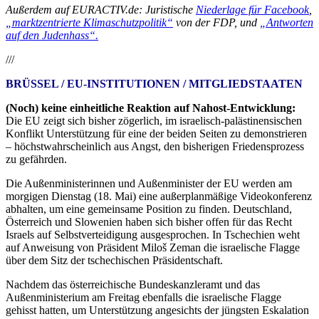
Außerdem auf EURACTIV.de: Juristische
Niederlage für Facebook
,
„marktzentrierte Klimaschutzpolitik“
von der FDP, und
„Antworten
auf den Judenhass“.
///
BRÜSSEL / EU-INSTITUTIONEN / MITGLIEDSTAATEN
(Noch) keine einheitliche Reaktion auf Nahost-Entwicklung:
Die EU zeigt sich bisher zögerlich, im israelisch-palästinensischen
Konflikt Unterstützung für eine der beiden Seiten zu demonstrieren
– höchstwahrscheinlich aus Angst, den bisherigen Friedensprozess
zu gefährden.
Die Außenministerinnen und Außenminister der EU werden am
morgigen Dienstag (18. Mai) eine außerplanmäßige Videokonferenz
abhalten, um eine gemeinsame Position zu finden. Deutschland,
Österreich und Slowenien haben sich bisher offen für das Recht
Israels auf Selbstverteidigung ausgesprochen. In Tschechien weht
auf Anweisung von Präsident Miloš Zeman die israelische Flagge
über dem Sitz der tschechischen Präsidentschaft.
Nachdem das österreichische Bundeskanzleramt und das
Außenministerium am Freitag ebenfalls die israelische Flagge
gehisst hatten, um Unterstützung angesichts der jüngsten Eskalation