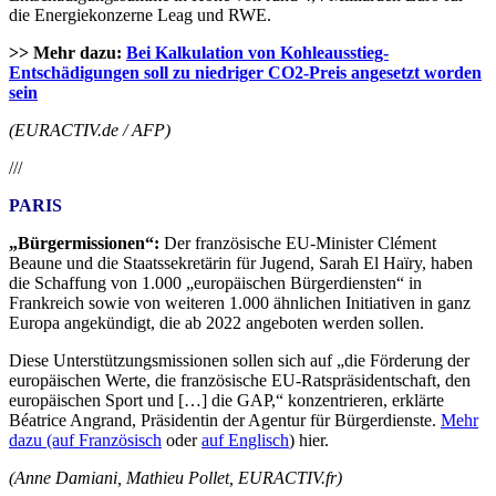
die Energiekonzerne Leag und RWE.
>> Mehr dazu:
Bei Kalkulation von Kohleausstieg-
Entschädigungen soll zu niedriger CO2-Preis angesetzt worden
sein
(EURACTIV.de / AFP)
///
PARIS
„Bürgermissionen“:
Der französische EU-Minister Clément
Beaune und die Staatssekretärin für Jugend, Sarah El Haïry, haben
die Schaffung von 1.000 „europäischen Bürgerdiensten“ in
Frankreich sowie von weiteren 1.000 ähnlichen Initiativen in ganz
Europa angekündigt, die ab 2022 angeboten werden sollen.
Diese Unterstützungsmissionen sollen sich auf „die Förderung der
europäischen Werte, die französische EU-Ratspräsidentschaft, den
europäischen Sport und […] die GAP,“ konzentrieren, erklärte
Béatrice Angrand, Präsidentin der Agentur für Bürgerdienste.
Mehr
dazu (auf Französisch
oder
auf Englisch
) hier.
(Anne Damiani, Mathieu Pollet, EURACTIV.fr)