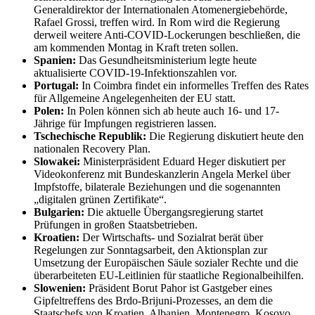
Generaldirektor der Internationalen Atomenergiebehörde,
Rafael Grossi, treffen wird. In Rom wird die Regierung
derweil weitere Anti-COVID-Lockerungen beschließen, die
am kommenden Montag in Kraft treten sollen.
Spanien:
Das Gesundheitsministerium legte heute
aktualisierte COVID-19-Infektionszahlen vor.
Portugal:
In Coimbra findet ein informelles Treffen des Rates
für Allgemeine Angelegenheiten der EU statt.
Polen:
In Polen können sich ab heute auch 16- und 17-
Jährige für Impfungen registrieren lassen.
Tschechische Republik:
Die Regierung diskutiert heute den
nationalen Recovery Plan.
Slowakei:
Ministerpräsident Eduard Heger diskutiert per
Videokonferenz mit Bundeskanzlerin Angela Merkel über
Impfstoffe, bilaterale Beziehungen und die sogenannten
„digitalen grünen Zertifikate“.
Bulgarien:
Die aktuelle Übergangsregierung startet
Prüfungen in großen Staatsbetrieben.
Kroatien:
Der Wirtschafts- und Sozialrat berät über
Regelungen zur Sonntagsarbeit, den Aktionsplan zur
Umsetzung der Europäischen Säule sozialer Rechte und die
überarbeiteten EU-Leitlinien für staatliche Regionalbeihilfen.
Slowenien:
Präsident Borut Pahor ist Gastgeber eines
Gipfeltreffens des Brdo-Brijuni-Prozesses, an dem die
Staatschefs von Kroatien, Albanien, Montenegro, Kosovo,