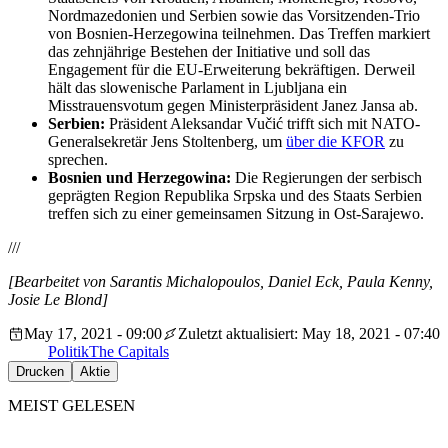
Nordmazedonien und Serbien sowie das Vorsitzenden-Trio
von Bosnien-Herzegowina teilnehmen. Das Treffen markiert
das zehnjährige Bestehen der Initiative und soll das
Engagement für die EU-Erweiterung bekräftigen. Derweil
hält das slowenische Parlament in Ljubljana ein
Misstrauensvotum gegen Ministerpräsident Janez Jansa ab.
Serbien:
Präsident Aleksandar Vučić trifft sich mit NATO-
Generalsekretär Jens Stoltenberg, um
über die KFOR
zu
sprechen.
Bosnien und Herzegowina:
Die Regierungen der serbisch
geprägten Region Republika Srpska und des Staats Serbien
treffen sich zu einer gemeinsamen Sitzung in Ost-Sarajewo.
///
[Bearbeitet von
Sarantis Michalopoulos, Daniel Eck, Paula Kenny,
Josie Le Blond]
May 17, 2021 - 09:00
Zuletzt aktualisiert: May 18, 2021 - 07:40
Politik
The Capitals
Drucken
Aktie
MEIST GELESEN