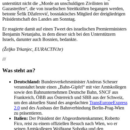
unterstützt nicht die „Morde an unschuldigen Zivilisten im
Gazastreifen“, die von israelischen Streitkräften begangen werden,
betonte Šefik Džaferović, bosniakisches Mitglied der dreigliedrigen
Präsidentschaft des Landes am Sonntag.
Er reagierte damit auf einen Tweet des israelischen Premierministers
Benjamin Netanjahu, in dem dieser sich bei den Unterstützern
Israels, darunter auch Bosnien, bedankte.
(Željko Trkanjec, EURACTIV.hr)
///
Was steht an?
Deutschland:
Bundesverkehrsminister Andreas Scheuer
veranstaltet heute einen „Bahn-Gipfel“ mit vier Amtskollegen
sowie den Bahnunternehmen Deutsche Bahn, SNCF aus
Frankreich, ÖBB aus Österreich und SBB aus der Schweiz,
um den aktuellen Stand des angedachten
TransEuropeExpress
2.0
und des Ausbaus der Bahnverbindung Berlin-Prag-Wien
zu präsentieren.
Italien:
Der Präsident der Abgeordnetenkammer, Roberto
Fico, reist zu einem offiziellen Besuch nach Wien, wo er
seinen Amtskollegen Wolfgang Sobotka und den