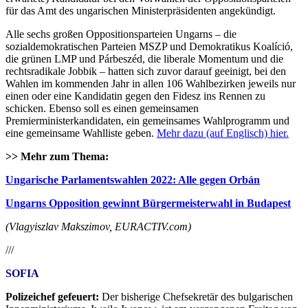
für das Amt des ungarischen Ministerpräsidenten angekündigt.
Alle sechs großen Oppositionsparteien Ungarns – die
sozialdemokratischen Parteien MSZP und Demokratikus Koalíció,
die grünen LMP und Párbeszéd, die liberale Momentum und die
rechtsradikale Jobbik – hatten sich zuvor darauf geeinigt, bei den
Wahlen im kommenden Jahr in allen 106 Wahlbezirken jeweils nur
einen oder eine Kandidatin gegen den Fidesz ins Rennen zu
schicken. Ebenso soll es einen gemeinsamen
Premierministerkandidaten, ein gemeinsames Wahlprogramm und
eine gemeinsame Wahlliste geben.
Mehr dazu (auf Englisch) hier.
>> Mehr zum Thema:
Ungarische Parlamentswahlen 2022: Alle gegen Orbán
Ungarns Opposition gewinnt Bürgermeisterwahl in Budapest
(Vlagyiszlav Makszimov, EURACTIV.com)
///
SOFIA
Polizeichef gefeuert:
Der bisherige Chefsekretär des bulgarischen