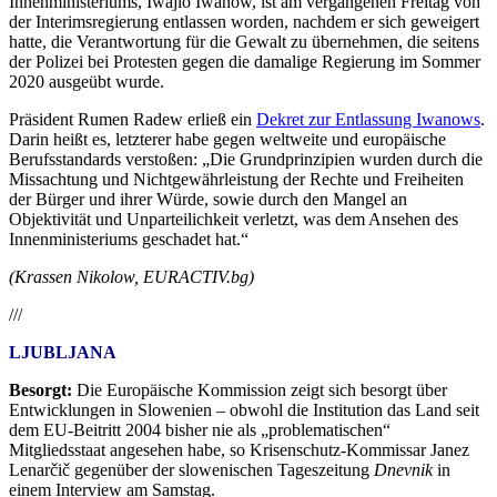
Innenministeriums, Iwajlo Iwanow, ist am vergangenen Freitag von
der Interimsregierung entlassen worden, nachdem er sich geweigert
hatte, die Verantwortung für die Gewalt zu übernehmen, die seitens
der Polizei bei Protesten gegen die damalige Regierung im Sommer
2020 ausgeübt wurde.
Präsident Rumen Radew erließ ein
Dekret zur Entlassung Iwanows
.
Darin heißt es, letzterer habe gegen weltweite und europäische
Berufsstandards verstoßen: „Die Grundprinzipien wurden durch die
Missachtung und Nichtgewährleistung der Rechte und Freiheiten
der Bürger und ihrer Würde, sowie durch den Mangel an
Objektivität und Unparteilichkeit verletzt, was dem Ansehen des
Innenministeriums geschadet hat.“
(Krassen Nikolow, EURACTIV.bg)
///
LJUBLJANA
Besorgt:
Die Europäische Kommission zeigt sich besorgt über
Entwicklungen in Slowenien – obwohl die Institution das Land seit
dem EU-Beitritt 2004 bisher nie als „problematischen“
Mitgliedsstaat angesehen habe, so Krisenschutz-Kommissar Janez
Lenarčič gegenüber der slowenischen Tageszeitung
Dnevnik
in
einem Interview am Samstag.