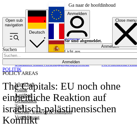
Ga naar de hoofdinhoud
Anmelden
Open sub
Close menu
English
navigation
Deutsch
Français
Sie sind abgemeldet.
Anmelden
Suchen
Licht aus
Español
Anmelden
Ukraine
Politik
Verteidigung
Rapporteur
Newsletters
Event
POLITIK
POLICY AREAS
The Capitals: EU noch ohne
Wirtschaft
Politik
einheitliche Reaktion auf
Agrifood
Gesundheit
israelisch-palästinensischen
Tech
Energie, Umwelt & Transport
Konflikt
Verteidigung