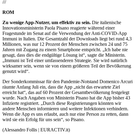
///
ROM
Zu wenige App-Nutzer, um effektiv zu sein.
Die italienische
Innovationsministerin Paola Pisano reagierte während einer
Fragestunde im Senat auf die Verwendung der Anti-COVID-App
Immuni in Italien. Die Gesamtzahl der Downloads liegt bei rund 4,3
Millionen, was nur 12 Prozent der Menschen zwischen 24 und 75
Jahren mit Zugang zu einem Smartphone entspricht. „Ich habe nie
gesagt, dass dies die endgültige Lösung ist“, sagte die Ministerin.
„Immuni ist Teil einer umfassenderen Strategie. Sie wird natürlich
wirksamer sein, wenn sie von einem größeren Teil der Bevölkerung
genutzt wird“.
Der Sonderkommissar für den Pandemie-Notstand Domenico Arcuri
räumte Anfang Juli ein, dass die App „nicht das erwartete Ziel
erreicht hat“, das auf 60 Prozent der Gesamtbevölkerung festgelegt
wurde. Nach Angaben von Ministerin Pisano hat die App bisher 43
Infizierte registriert. „Durch diese Registrierungen könnten wir
andere Menschen informieren und weitere Infektionen verhindern.
Wenn die App es uns erlaubt, auch nur eine Person zu retten, dann
wird sie ein Erfolg für uns sein“, so Pisano.
(Alessandro Follis | EURACTIV.it)