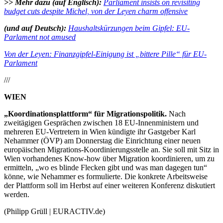
>> Mehr dazu (auf Englisch):
Parliament insists on revisiting
budget cuts despite Michel, von der Leyen charm offensive
(und auf Deutsch):
Haushaltskürzungen beim Gipfel: EU-
Parlament not amused
Von der Leyen: Finanzgipfel-Einigung ist „bittere Pille“ für EU-
Parlament
///
WIEN
„Koordinationsplattform“ für Migrationspolitik.
Nach
zweitägigen Gesprächen zwischen 18 EU-Innenministern und
mehreren EU-Vertretern in Wien kündigte ihr Gastgeber Karl
Nehammer (ÖVP) am Donnerstag die Einrichtung einer neuen
europäischen Migrations-Koordinierungsstelle an. Sie soll mit Sitz in
Wien vorhandenes Know-how über Migration koordinieren, um zu
ermitteln, „wo es blinde Flecken gibt und was man dagegen tun“
könne, wie Nehammer es formulierte. Die konkrete Arbeitsweise
der Plattform soll im Herbst auf einer weiteren Konferenz diskutiert
werden.
(Philipp Grüll | EURACTIV.de)