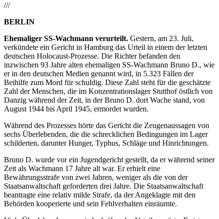
///
BERLIN
Ehemaliger SS-Wachmann verurteilt.
Gestern, am 23. Juli,
verkündete ein Gericht in Hamburg das Urteil in einem der letzten
deutschen Holocaust-Prozesse. Die Richter befanden den
inzwischen 93 Jahre alten ehemaligen SS-Wachmann Bruno D., wie
er in den deutschen Medien genannt wird, in 5.323 Fällen der
Beihilfe zum Mord für schuldig. Diese Zahl steht für die geschätzte
Zahl der Menschen, die im Konzentrationslager Stutthof östlich von
Danzig während der Zeit, in der Bruno D. dort Wache stand, von
August 1944 bis April 1945, ermordet wurden.
Während des Prozesses hörte das Gericht die Zeugenaussagen von
sechs Überlebenden, die die schrecklichen Bedingungen im Lager
schilderten, darunter Hunger, Typhus, Schläge und Hinrichtungen.
Bruno D. wurde vor ein Jugendgericht gestellt, da er während seiner
Zeit als Wachmann 17 Jahre alt war. Er erhielt eine
Bewährungsstrafe von zwei Jahren, weniger als die von der
Staatsanwaltschaft geforderten drei Jahre. Die Staatsanwaltschaft
beantragte eine relativ milde Strafe, da der Angeklagte mit den
Behörden kooperierte und sein Fehlverhalten einräumte.