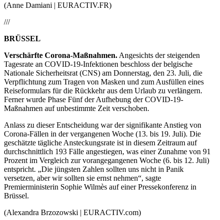
(Anne Damiani | EURACTIV.FR)
///
BRÜSSEL
Verschärfte Corona-Maßnahmen.
Angesichts der steigenden
Tagesrate an COVID-19-Infektionen beschloss der belgische
Nationale Sicherheitsrat (CNS) am Donnerstag, den 23. Juli, die
Verpflichtung zum Tragen von Masken und zum Ausfüllen eines
Reiseformulars für die Rückkehr aus dem Urlaub zu verlängern.
Ferner wurde Phase Fünf der Aufhebung der COVID-19-
Maßnahmen auf unbestimmte Zeit verschoben.
Anlass zu dieser Entscheidung war der signifikante Anstieg von
Corona-Fällen in der vergangenen Woche (13. bis 19. Juli). Die
geschätzte tägliche Ansteckungsrate ist in diesem Zeitraum auf
durchschnittlich 193 Fälle angestiegen, was einer Zunahme von 91
Prozent im Vergleich zur vorangegangenen Woche (6. bis 12. Juli)
entspricht. „Die jüngsten Zahlen sollten uns nicht in Panik
versetzen, aber wir sollten sie ernst nehmen“, sagte
Premierministerin Sophie Wilmès auf einer Pressekonferenz in
Brüssel.
(Alexandra Brzozowski | EURACTIV.com)