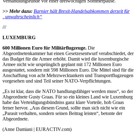
Verhandlungsrunde vor einer dreiwöchigen Sommerpause.
>> Mehr dazu:
Barnier hält Brexit-Handelsabkommen derzeit für
„unwahrscheinlich“
///
LUXEMBURG
600 Millionen Euro für Militärflugzeuge.
Die
Abgeordnetenkammer hat einen Gesetzesentwurf verabschiedet, der
das Budget für die Armee erhöht. Damit wird die luxemburgische
Armee nicht wie ursprünglich geplant mit 172 Millionen Euro
ausgestattet, sondern mit 598 Millionen Euro. Die Mittel sind für die
Anschaffung von acht Mehrzwecktankern und Transportflugzeugen
vorgesehen und sind Teil seiner NATO-Verpflichtungen.
„Es ist klar, dass die NATO handlungsfähiger werden muss“, so der
Abgeordnete Gusty Graas. Für so ein kleines Land wie Luxemburg
habe das Verteidigungsbündniss ganz klare Vorteile, hob Graas
ferner hervor. „Aus diesem Grund, sollte man sich nicht wie ein
„Parasit verhalten, sondern seinen Beitrag leisten“, betonte der
Abgeordnete.
(Anne Damiani | EURACTIV.com)