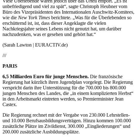
Viele Überlebende waren jedoch über das Urteil empört. „Es ist
unbefriedigend und viel zu spät“, sagte Christoph Heubner vom
Büro des Vizepräsidenten des Internationalen Auschwitz-Komitees,
wie die
New York Times
berichtete. „Was für die Überlebenden so
erschütternd ist, ist, dass dieser Angeklagte die vielen
Nachkriegsjahre seines Lebens nicht genutzt hat, um darüber
nachzudenken, was er gesehen und gehört hat.“
(Sarah Lawton | EURACTIV.de)
///
PARIS
6,5 Milliarden Euro für junge Menschen.
Die französische
Regierung hat kürzlich ihren Jugendplan vorgelegt. Die Regierung
verspricht darin ihre Unterstützung für die 700.000 bis 800.000
jungen Menschen des Landes, die „in einem komplizierten Herbst“
in den Arbeitsmarkt eintreten werden, so Premierminister Jean
Castex.
Die Regierung rechnet mit der Vergabe von 230.000 Lehrstellen-
und 10.000 Berufsausbildungsverträgen. Hinzu kommen 100.000
zusätzliche Plätze im Zivildienst, 300.000 „Eingliederungen“ und
200.000 zusätzliche Ausbildungsplätze.