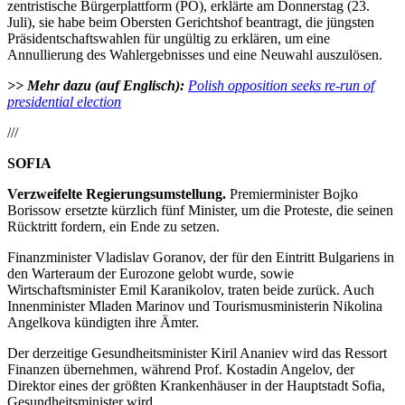
zentristische Bürgerplattform (PO), erklärte am Donnerstag (23.
Juli), sie habe beim Obersten Gerichtshof beantragt, die jüngsten
Präsidentschaftswahlen für ungültig zu erklären, um eine
Annullierung des Wahlergebnisses und eine Neuwahl auszulösen.
>> Mehr dazu (auf Englisch):
Polish opposition seeks re-run of
presidential election
///
SOFIA
Verzweifelte Regierungsumstellung.
Premierminister Bojko
Borissow ersetzte kürzlich fünf Minister, um die Proteste, die seinen
Rücktritt fordern, ein Ende zu setzen.
Finanzminister Vladislav Goranov, der für den Eintritt Bulgariens in
den Warteraum der Eurozone gelobt wurde, sowie
Wirtschaftsminister Emil Karanikolov, traten beide zurück. Auch
Innenminister Mladen Marinov und Tourismusministerin Nikolina
Angelkova kündigten ihre Ämter.
Der derzeitige Gesundheitsminister Kiril Ananiev wird das Ressort
Finanzen übernehmen, während Prof. Kostadin Angelov, der
Direktor eines der größten Krankenhäuser in der Hauptstadt Sofia,
Gesundheitsminister wird.