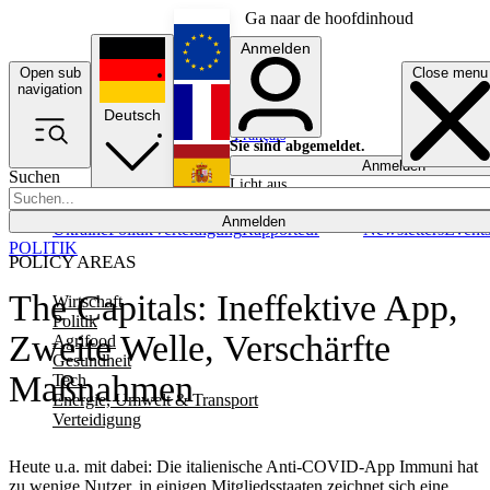
Ga naar de hoofdinhoud
Anmelden
Open sub
Close menu
English
navigation
Deutsch
Français
Sie sind abgemeldet.
Anmelden
Suchen
Licht aus
Español
Anmelden
Ukraine
Politik
Verteidigung
Rapporteur
Newsletters
Event
POLITIK
POLICY AREAS
The Capitals: Ineffektive App,
Wirtschaft
Politik
Zweite Welle, Verschärfte
Agrifood
Gesundheit
Maßnahmen
Tech
Energie, Umwelt & Transport
Verteidigung
Heute u.a. mit dabei: Die italienische Anti-COVID-App Immuni hat
zu wenige Nutzer, in einigen Mitgliedsstaaten zeichnet sich eine