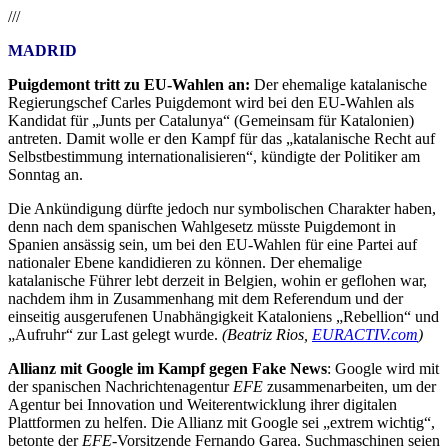
///
MADRID
Puigdemont tritt zu EU-Wahlen an:
Der ehemalige katalanische
Regierungschef Carles Puigdemont wird bei den EU-Wahlen als
Kandidat für „Junts per Catalunya“ (Gemeinsam für Katalonien)
antreten. Damit wolle er den Kampf für das „katalanische Recht auf
Selbstbestimmung internationalisieren“, kündigte der Politiker am
Sonntag an.
Die Ankündigung dürfte jedoch nur symbolischen Charakter haben,
denn nach dem spanischen Wahlgesetz müsste Puigdemont in
Spanien ansässig sein, um bei den EU-Wahlen für eine Partei auf
nationaler Ebene kandidieren zu können. Der ehemalige
katalanische Führer lebt derzeit in Belgien, wohin er geflohen war,
nachdem ihm in Zusammenhang mit dem Referendum und der
einseitig ausgerufenen Unabhängigkeit Kataloniens „Rebellion“ und
„Aufruhr“ zur Last gelegt wurde.
(Beatriz Rios,
EURACTIV.com
)
Allianz mit Google im Kampf gegen Fake News
: Google wird mit
der spanischen Nachrichtenagentur
EFE
zusammenarbeiten, um der
Agentur bei Innovation und Weiterentwicklung ihrer digitalen
Plattformen zu helfen. Die Allianz mit Google sei „extrem wichtig“,
betonte der
EFE
-Vorsitzende Fernando Garea. Suchmaschinen seien