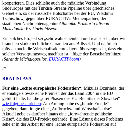
kooperieren. Dies schließe auch die mögliche Verbindung
Südeuropas mit der Turkish-Stream-Pipeline über griechisches
Gebiet ein, so der russische Botschafter bei der EU, Wladimir
Tschischow, gegenüber EURACTIVs Medienpartner, der
staatlichen Nachrichtenagentur
Athinaiko Praktorio Idiseon –
Makedoniko Praktorio Idiseon.
Ein solches Projekt sei „sehr wahrscheinlich und realistisch, aber wir
brauchen starke rechtliche Garantien aus Brüssel. Und natürlich
müssen auch die Wirtschaftsakteure davon überzeugt sein, dass ein
solcher Versorgungsweg machbar ist,“ fügte der Botschafter hinzu.
(Sarantis Michalopoulos,
EURACTIV.com
)
///
BRATISLAVA
Für eine „echte europäische Föderation“:
Mikuláš Dzurinda, der
ehemalige slowakische Premier, der das Land 2004 in die EU
geführt hatte, hat die „drei Phasen des EU-Beitritts der Slowakei“
wie folgt beschrieben
: Am Anfang habe es „blinde Freude“
gegeben, dann folgte eine „Aufbruchs- und Wirtschaftskrise“.
Aktuell gebe es darüber hinaus eine „fortwährende politische
Krise“, die das EU-Projekt gefährde. Eine Lösung dieses Problems
sehe er in der Arbeit für eine „echte europäische Föderation auf