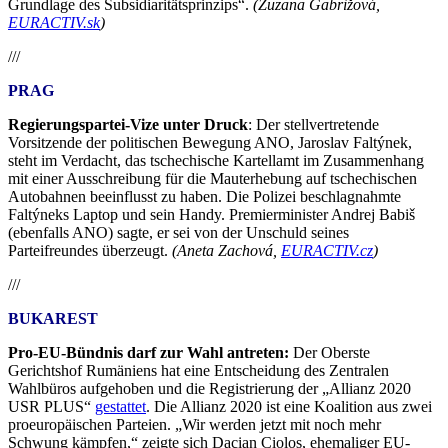
Grundlage des Subsidiaritätsprinzips“.
(Zuzana Gabrižová,
EURACTIV.sk
)
///
PRAG
Regierungspartei-Vize unter Druck
: Der stellvertretende
Vorsitzende der politischen Bewegung ANO, Jaroslav Faltýnek,
steht im Verdacht, das tschechische Kartellamt im Zusammenhang
mit einer Ausschreibung für die Mauterhebung auf tschechischen
Autobahnen beeinflusst zu haben. Die Polizei beschlagnahmte
Faltýneks Laptop und sein Handy. Premierminister Andrej Babiš
(ebenfalls ANO) sagte, er sei von der Unschuld seines
Parteifreundes überzeugt.
(Aneta Zachová,
EURACTIV.cz
)
///
BUKAREST
Pro-EU-Bündnis darf zur Wahl antreten:
Der Oberste
Gerichtshof Rumäniens hat eine Entscheidung des Zentralen
Wahlbüros aufgehoben und die Registrierung der „Allianz 2020
USR PLUS“
gestattet
. Die Allianz 2020 ist eine Koalition aus zwei
proeuropäischen Parteien. „Wir werden jetzt mit noch mehr
Schwung kämpfen,“ zeigte sich Dacian Ciolos, ehemaliger EU-