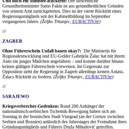
Und noch ein Minister-Rücktritt:
Der slowenische
Gesundheitsminister Samo Fakin ist aus gesundheitlichen Gründen
von seinem Amt zurückgetreten. Dies ist der vierte Rücktritt eines
Regierungsmitglieds seit der Kabinettbildung im September
vergangenen Jahres.
(Željko Trkanjec,
EURACTIV.hr
)
///
ZAGREB
Ohne Führerschein Unfall bauen okay?:
Die Ministerin für
Regionalentwicklung und EU-Gelder Gabrijela Žalac hat mit ihrem
Auto ein junges Mädchen angefahren – und konnte darüber hinaus
keinen gültigen Führerschein vorweisen. Im Gegensatz zur
Opposition sieht die Regierung in Zagreb allerdings keinen Anlass,
Žalacs Rücktritt zu fordern.
(Željko Trkanjec,
EURACTIV.hr
)
///
SARAJEWO
Kriegsverbrecher-Gedenken:
Rund 200 Anhänger der
nationalistisch-serbischen Tschetnik-Bewegung haben sich am
Sonntag in der bosnischen Stadt Visegrad (an der Grenze zwischen
Serbien und Bosnien) anlässlich des Jahrestages der Festnahme ihres
Gründungsmitglieds und Führers Draža Mihailović getroffen.