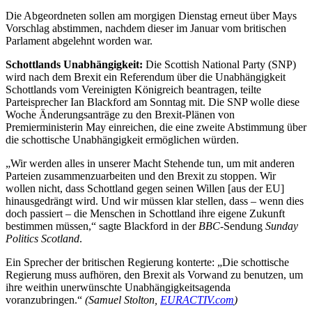
Die Abgeordneten sollen am morgigen Dienstag erneut über Mays
Vorschlag abstimmen, nachdem dieser im Januar vom britischen
Parlament abgelehnt worden war.
Schottlands Unabhängigkeit:
Die Scottish National Party (SNP)
wird nach dem Brexit ein Referendum über die Unabhängigkeit
Schottlands vom Vereinigten Königreich beantragen, teilte
Parteisprecher Ian Blackford am Sonntag mit. Die SNP wolle diese
Woche Änderungsanträge zu den Brexit-Plänen von
Premierministerin May einreichen, die eine zweite Abstimmung über
die schottische Unabhängigkeit ermöglichen würden.
„Wir werden alles in unserer Macht Stehende tun, um mit anderen
Parteien zusammenzuarbeiten und den Brexit zu stoppen. Wir
wollen nicht, dass Schottland gegen seinen Willen [aus der EU]
hinausgedrängt wird. Und wir müssen klar stellen, dass – wenn dies
doch passiert – die Menschen in Schottland ihre eigene Zukunft
bestimmen müssen,“ sagte Blackford in der
BBC
-Sendung
Sunday
Politics Scotland
.
Ein Sprecher der britischen Regierung konterte: „Die schottische
Regierung muss aufhören, den Brexit als Vorwand zu benutzen, um
ihre weithin unerwünschte Unabhängigkeitsagenda
voranzubringen.“
(Samuel Stolton,
EURACTIV.com
)