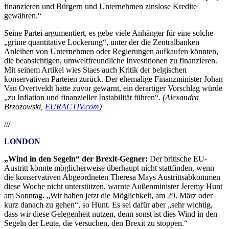
finanzieren und Bürgern und Unternehmen zinslose Kredite
gewähren.“
Seine Partei argumentiert, es gebe viele Anhänger für eine solche
„grüne quantitative Lockerung“, unter der die Zentralbanken
Anleihen von Unternehmen oder Regierungen aufkaufen könnten,
die beabsichtigen, umweltfreundliche Investitionen zu finanzieren.
Mit seinem Artikel wies Staes auch Kritik der belgischen
konservativen Parteien zurück. Der ehemalige Finanzminister Johan
Van Overtveldt hatte zuvor gewarnt, ein derartiger Vorschlag würde
„zu Inflation und finanzieller Instabilität führen“.
(Alexandra
Brzozowski,
EURACTIV.com
)
///
LONDON
„Wind in den Segeln“ der Brexit-Gegner:
Der britische EU-
Austritt könnte möglicherweise überhaupt nicht stattfinden, wenn
die konservativen Abgeordneten Theresa Mays Austrittsabkommen
diese Woche nicht unterstützen, warnte Außenminister Jeremy Hunt
am Sonntag. „Wir haben jetzt die Möglichkeit, am 29. März oder
kurz danach zu gehen“, so Hunt. Es sei dafür aber „sehr wichtig,
dass wir diese Gelegenheit nutzen, denn sonst ist dies Wind in den
Segeln der Leute, die versuchen, den Brexit zu stoppen.“