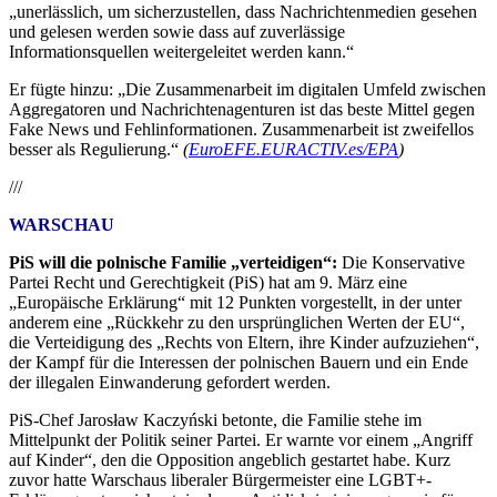
„unerlässlich, um sicherzustellen, dass Nachrichtenmedien gesehen
und gelesen werden sowie dass auf zuverlässige
Informationsquellen weitergeleitet werden kann.“
Er fügte hinzu: „Die Zusammenarbeit im digitalen Umfeld zwischen
Aggregatoren und Nachrichtenagenturen ist das beste Mittel gegen
Fake News und Fehlinformationen. Zusammenarbeit ist zweifellos
besser als Regulierung.“
(
EuroEFE.EURACTIV.es/EPA
)
///
WARSCHAU
PiS will die polnische Familie „verteidigen“:
Die Konservative
Partei Recht und Gerechtigkeit (PiS) hat am 9. März eine
„Europäische Erklärung“ mit 12 Punkten vorgestellt, in der unter
anderem eine „Rückkehr zu den ursprünglichen Werten der EU“,
die Verteidigung des „Rechts von Eltern, ihre Kinder aufzuziehen“,
der Kampf für die Interessen der polnischen Bauern und ein Ende
der illegalen Einwanderung gefordert werden.
PiS-Chef Jarosław Kaczyński betonte, die Familie stehe im
Mittelpunkt der Politik seiner Partei. Er warnte vor einem „Angriff
auf Kinder“, den die Opposition angeblich gestartet habe. Kurz
zuvor hatte Warschaus liberaler Bürgermeister eine LGBT+-