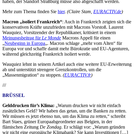
haben, der Standort Straßburg müsse also abgeschafft werden.
Mehr zum Thema finden Sie
hier
.
(Claire Stam,
EURACTIV.de
)
Macron „isoliert Frankreich“
: Auch in Frankreich zeigten sich die
konservativen Kräfte unzufrieden mit Macrons Vorstoß. Laurent
Wauquiez, Vorsitzender der Republikaner, kritisiert in einem
Meinungsbeitrag für
Le Monde
Macrons Appell für einen
„
Neubeginn in Europa
„. Macron schlage „mehr vom Alten“ für
Europa vor und schaffe damit mehr Bürokratie und EU-Agenturen,
während gleichzeitig Frankreich isoliert werde.
Wauquiez lehnt in seinem Artikel auch eine weitere EU-Erweiterung
ab und unterstützt strengere Grenzkontrollen, um die
„Massenmigration“ zu stoppen.
(
EURACTIV.fr
)
///
BRÜSSEL
Gelddrucken für’s Klima:
„Warum drucken wir nicht einfach
zusätzliches Geld? Wir haben das getan, um die Banken zu retten.
Wir müssen es jetzt ebenso tun, um das Klima zu retten,“ schreibt
Bart Staes, grüner Europaabgeordneter aus Belgien, in der
flämischen Zeitung
De Zondag
. Er schlägt vor: „Warum gründen
wir nicht eine europäische Klimabank? Sie kann Investitionen […]