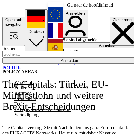
Ga naar de hoofdinhoud
Anmelden
Open sub
Close menu
English
navigation
Deutsch
Français
Sie sind abgemeldet.
Anmelden
Suchen
Licht aus
Español
Anmelden
Ukraine
Politik
Verteidigung
Rapporteur
Newsletters
Event
POLITIK
POLICY AREAS
The Capitals: Türkei, EU-
Wirtschaft
Politik
Mindestlohn und weitere
Agrifood
Gesundheit
Brexit-Entscheidungen
Tech
Energie, Umwelt & Transport
Verteidigung
The Capitals versorgt Sie mit Nachrichten aus ganz Europa – dank
des EURACTIV Netzwerks. Heute u.a. mit dabei: Negative