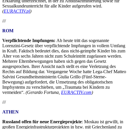
Erklärung unterzeichnet, in der zu Antidiskriminierung sowie für
Sexualkundeunterricht für alle Kinder aufgerufen wird.
(
EURACTIV.pl
)
///
ROM
Verpflichtende Impfungen:
Ab heute tritt das sogenannte
Lorenzini-Gesetz über verpflichtende Impfungen in vollem Umfang
in Kraft. Faktisch bedeutet dies, dass nicht-geimpfte Kinder bis zum
Alter von sechs Jahren nicht zum Schuleintritt zugelassen werden.
Mehrere Elternbewegungen haben sich gegen das Gesetz
ausgesprochen. Ihrer Ansicht nach stellt es eine Verletzung des
Rechts auf Bildung dar. Vergangene Woche hatte Lega-Chef Matteo
Salvini Gesundheitsministerin Giulia Grillo (Fünf-Sterne-
Bewegung) aufgefordert, die Umsetzung des obligatorischen
Impfsystems zu verschieben, um „Traumata bei Kindern zu
vermeiden“.
(Gerardo Fortuna,
EURACTIV.com
)
///
ATHEN
Russland offen für neue Energieprojekte
: Moskau ist gewillt, in
großen Energieinfrastrukturprojekten in bzw. mit Griechenland zu