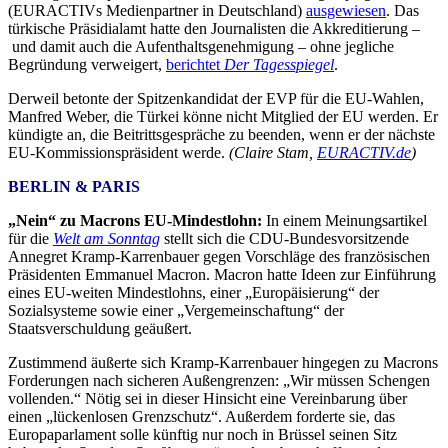
(EURACTIVs Medienpartner in Deutschland)
ausgewiesen
. Das
türkische Präsidialamt hatte den Journalisten die Akkreditierung –
und damit auch die Aufenthaltsgenehmigung – ohne jegliche
Begründung verweigert,
berichtet
Der Tagesspiegel
.
Derweil betonte der Spitzenkandidat der EVP für die EU-Wahlen,
Manfred Weber, die Türkei könne nicht Mitglied der EU werden. Er
kündigte an, die Beitrittsgespräche zu beenden, wenn er der nächste
EU-Kommissionspräsident werde.
(Claire Stam,
EURACTIV.de
)
BERLIN & PARIS
„Nein“ zu Macrons EU-Mindestlohn:
In einem Meinungsartikel
für die
Welt am Sonntag
stellt sich die CDU-Bundesvorsitzende
Annegret Kramp-Karrenbauer gegen Vorschläge des französischen
Präsidenten Emmanuel Macron. Macron hatte Ideen zur Einführung
eines EU-weiten Mindestlohns, einer „Europäisierung“ der
Sozialsysteme sowie einer „Vergemeinschaftung“ der
Staatsverschuldung geäußert.
Zustimmend äußerte sich Kramp-Karrenbauer hingegen zu Macrons
Forderungen nach sicheren Außengrenzen: „Wir müssen Schengen
vollenden.“ Nötig sei in dieser Hinsicht eine Vereinbarung über
einen „lückenlosen Grenzschutz“. Außerdem forderte sie, das
Europaparlament solle künftig nur noch in Brüssel seinen Sitz