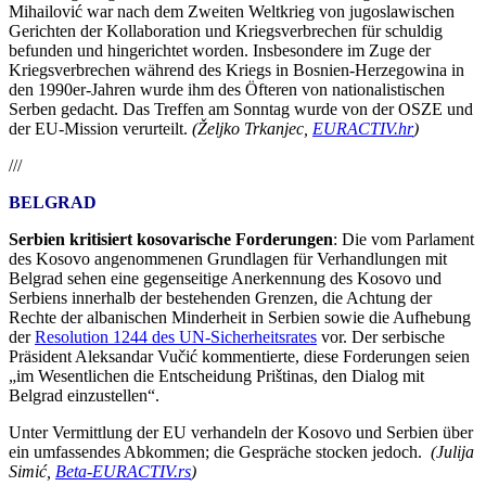
Mihailović war nach dem Zweiten Weltkrieg von jugoslawischen
Gerichten der Kollaboration und Kriegsverbrechen für schuldig
befunden und hingerichtet worden. Insbesondere im Zuge der
Kriegsverbrechen während des Kriegs in Bosnien-Herzegowina in
den 1990er-Jahren wurde ihm des Öfteren von nationalistischen
Serben gedacht. Das Treffen am Sonntag wurde von der OSZE und
der EU-Mission verurteilt.
(Željko Trkanjec,
EURACTIV.hr
)
///
BELGRAD
Serbien kritisiert kosovarische Forderungen
: Die vom Parlament
des Kosovo angenommenen Grundlagen für Verhandlungen mit
Belgrad sehen eine gegenseitige Anerkennung des Kosovo und
Serbiens innerhalb der bestehenden Grenzen, die Achtung der
Rechte der albanischen Minderheit in Serbien sowie die Aufhebung
der
Resolution 1244 des UN-Sicherheitsrates
vor. Der serbische
Präsident Aleksandar Vučić kommentierte, diese Forderungen seien
„im Wesentlichen die Entscheidung Prištinas, den Dialog mit
Belgrad einzustellen“.
Unter Vermittlung der EU verhandeln der Kosovo und Serbien über
ein umfassendes Abkommen; die Gespräche stocken jedoch.
(Julija
Simić,
Beta-EURACTIV.rs
)