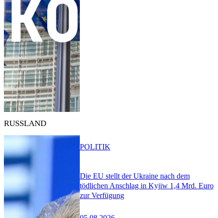
RUSSLAND
POLITIK
Die EU stellt der Ukraine nach dem
tödlichen Anschlag in Kyjiw 1,4 Mrd. Euro
zur Verfügung
05.08.2026