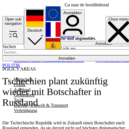
Ga naar de hoofdinhoud
Anmelden
Open sub
Close menu
English
navigation
Deutsch
Français
Sie sind abgemeldet.
Anmelden
Suchen
Licht aus
Español
Anmelden
Ukraine
Politik
Verteidigung
Rapporteur
Newsletters
Event
POLITIK
POLICY AREAS
Tschechien plant zukünftig
Wirtschaft
Politik
wieder mit Botschafter in
Agrifood
Gesundheit
Russland
Tech
Energie, Umwelt & Transport
Verteidigung
Die Tschechische Republik wird in Zukunft einen Botschafter nach
Russland entsenden, da sie derzeit nicht auf höchster diplomatischer