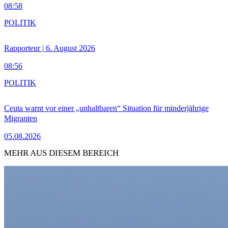
08:58
POLITIK
Rapporteur | 6. August 2026
08:56
POLITIK
Ceuta warnt vor einer „unhaltbaren“ Situation für minderjährige
Migranten
05.08.2026
MEHR AUS DIESEM BEREICH