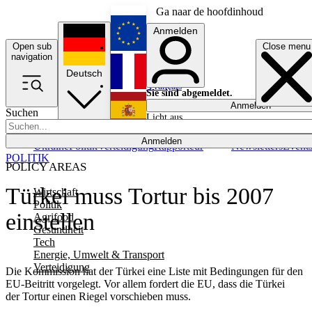
Ga naar de hoofdinhoud
Anmelden
Open sub
Close menu
English
navigation
Deutsch
Français
Sie sind abgemeldet.
Anmelden
Suchen
Licht aus
Español
Anmelden
Ukraine
Politik
Verteidigung
Rapporteur
Newsletters
Event
POLITIK
POLICY AREAS
Türkei muss Tortur bis 2007
Wirtschaft
Politik
einstellen
Agrifood
Gesundheit
Tech
Energie, Umwelt & Transport
Verteidigung
Die Kommission hat der Türkei eine Liste mit Bedingungen für den
EU-Beitritt vorgelegt. Vor allem fordert die EU, dass die Türkei
der Tortur einen Riegel vorschieben muss.