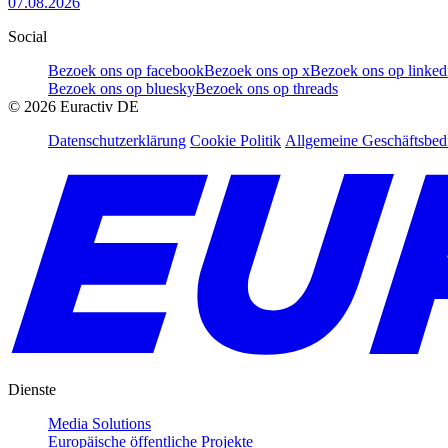
07.08.2026
Social
Bezoek ons op facebook
Bezoek ons op x
Bezoek ons op linked
Bezoek ons op bluesky
Bezoek ons op threads
©
2026
Euractiv DE
Datenschutzerklärung
Cookie Politik
Allgemeine Geschäftsbe
Dienste
Media Solutions
Europäische öffentliche Projekte