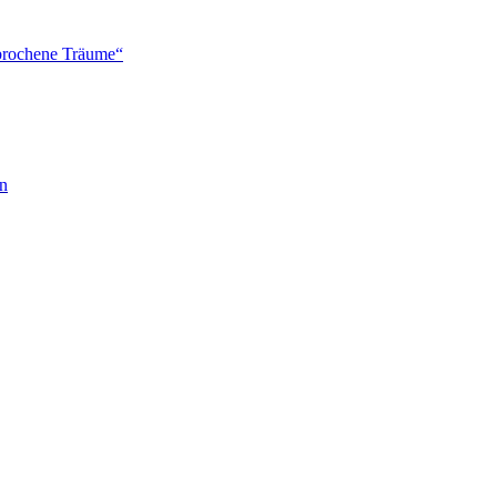
brochene Träume“
en