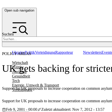
Open sub navigation
Suchen
Ukraine
Politik
Verteidigung
Rapporteur
Newsletters
Event
POLICY AREAS
Wirtschaft
UK gets backing for stricte
Politik
Agrifood
Gesundheit
Tech
Energie, Umwelt & Transport
Support for UK proposals to increase cooperation on common asylu
Verteidigung
Support for UK proposals to increase cooperation on common asylu
Feb 9, 2001 - 00:00
Zuletzt aktualisiert: Nov 7, 2012 - 13:57