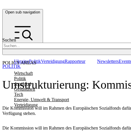
Open sub navigation
Suchen
Ukraine
Politik
Verteidigung
Rapporteur
Newsletters
Event
POLICY AREAS
POLITIK
Wirtschaft
Politik
Umstrukturierung: Kommissi
Agrifood
Gesundheit
Tech
Energie, Umwelt & Transport
Verteidigung
Die Kommission will im Rahmen des Europäischen Sozialfonds dafür 
Verfügung stehen.
Die Kommission will im Rahmen des Europäischen Sozialfonds dafür 