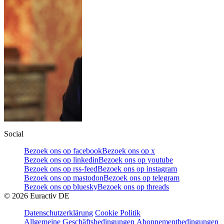
Social
Bezoek ons op facebook
Bezoek ons op x
Bezoek ons op linkedin
Bezoek ons op youtube
Bezoek ons op rss-feed
Bezoek ons op instagram
Bezoek ons op mastodon
Bezoek ons op telegram
Bezoek ons op bluesky
Bezoek ons op threads
©
2026
Euractiv DE
Datenschutzerklärung
Cookie Politik
Allgemeine Geschäftsbedingungen
Abonnementbedingungen