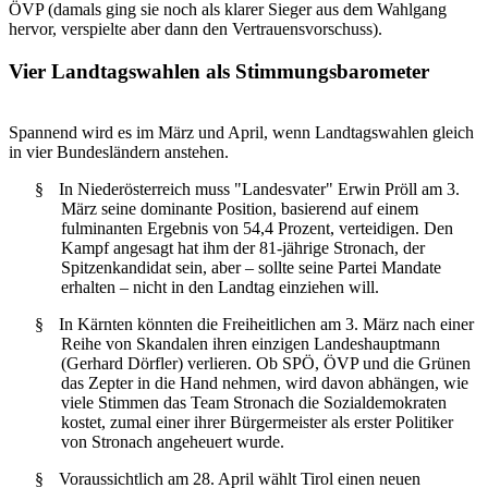
ÖVP (damals ging sie noch als klarer Sieger aus dem Wahlgang
hervor, verspielte aber dann den Vertrauensvorschuss).
Vier Landtagswahlen als Stimmungsbarometer
Spannend wird es im März und April, wenn Landtagswahlen gleich
in vier Bundesländern anstehen.
§
In Niederösterreich muss "Landesvater" Erwin Pröll am 3.
März seine dominante Position, basierend auf einem
fulminanten Ergebnis von 54,4 Prozent, verteidigen. Den
Kampf angesagt hat ihm der 81-jährige Stronach, der
Spitzenkandidat sein, aber – sollte seine Partei Mandate
erhalten – nicht in den Landtag einziehen will.
§
In Kärnten könnten die Freiheitlichen am 3. März nach einer
Reihe von Skandalen ihren einzigen Landeshauptmann
(Gerhard Dörfler) verlieren. Ob SPÖ, ÖVP und die Grünen
das Zepter in die Hand nehmen, wird davon abhängen, wie
viele Stimmen das Team Stronach die Sozialdemokraten
kostet, zumal einer ihrer Bürgermeister als erster Politiker
von Stronach angeheuert wurde.
§
Voraussichtlich am 28. April wählt Tirol einen neuen