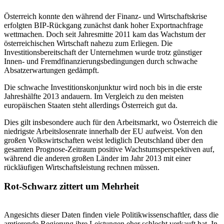
Österreich konnte den während der Finanz- und Wirtschaftskrise
erfolgten BIP-Rückgang zunächst dank hoher Exportnachfrage
wettmachen. Doch seit Jahresmitte 2011 kam das Wachstum der
österreichischen Wirtschaft nahezu zum Erliegen. Die
Investitionsbereitschaft der Unternehmen wurde trotz günstiger
Innen- und Fremdfinanzierungsbedingungen durch schwache
Absatzerwartungen gedämpft.
Die schwache Investitionskonjunktur wird noch bis in die erste
Jahreshälfte 2013 andauern. Im Vergleich zu den meisten
europäischen Staaten steht allerdings Österreich gut da.
Dies gilt insbesondere auch für den Arbeitsmarkt, wo Österreich die
niedrigste Arbeitslosenrate innerhalb der EU aufweist. Von den
großen Volkswirtschaften weist lediglich Deutschland über den
gesamten Prognose-Zeitraum positive Wachstumsperspektiven auf,
während die anderen großen Länder im Jahr 2013 mit einer
rückläufigen Wirtschaftsleistung rechnen müssen.
Rot-Schwarz zittert um Mehrheit
Angesichts dieser Daten finden viele Politikwissenschaftler, dass die
amtierende Regierung ihre Leistungen eher schlecht verkauft hat. In