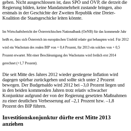
geben. Nicht ausgeschlossen ist, dass SPÖ und ÖVP, die derzeit die
Regierung bilden, keine Mandatsmehrheit zustande bringen, also
erstmals in der Geschichte der Zweiten Republik eine Dreier-
Koalition die Staatsgeschicke leiten könnte.
Im Wirtschaftsbericht der Österreichischen Nationalbank (OeNB) für das kommende Jahr
heißt es, dass sich Österreich im europäischen Umfeld relativ gut behaupten wird. Für 2012
wird ein Wachstum des realen BIP von + 0,4 Prozent, für 2013 ein solches von + 0,5
Prozent erwartet. Mit einer Beschleunigung des Wachstums wird freilich erst 2014
gerechnet (+1,7 Prozent).
Die seit Mitte des Jahres 2012 wieder gestiegene Inflation wird
dagegen spürbar zurückgehen und sollte sich unter 2 Prozent
bewegen. Der Budgetsaldo wird 2012 bei –3,0 Prozent liegen und
in den beiden kommenden Jahren trotz relativ schwacher
Konjunktur aufgrund der von der Regierung gesetzten Maßnahmen
zu einer deutlichen Verbesserung auf –2,1 Prozent bzw. –1,8
Prozent des BIP führen.
Investitionskonjunktur dürfte erst Mitte 2013
anziehen