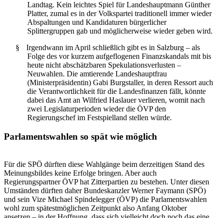
Landtag. Kein leichtes Spiel für Landeshauptmann Günther
Platter, zumal es in der Volkspartei traditionell immer wieder
Abspaltungen und Kandidaturen bürgerlicher
Splittergruppen gab und möglicherweise wieder geben wird.
§
Irgendwann im April schließlich gibt es in Salzburg – als
Folge des vor kurzem aufgeflogenen Finanzskandals mit bis
heute nicht abschätzbaren Spekulationsverlusten –
Neuwahlen. Die amtierende Landeshauptfrau
(Ministerpräsidentin) Gabi Burgstaller, in deren Ressort auch
die Verantwortlichkeit für die Landesfinanzen fällt, könnte
dabei das Amt an Wilfried Haslauer verlieren, womit nach
zwei Legislaturperioden wieder die ÖVP den
Regierungschef im Festspielland stellen würde.
Parlamentswahlen so spät wie möglich
Für die SPÖ dürften diese Wahlgänge beim derzeitigen Stand des
Meinungsbildes keine Erfolge bringen. Aber auch
Regierungspartner ÖVP hat Zitterpartien zu bestehen. Unter diesen
Umständen dürften daher Bundeskanzler Werner Faymann (SPÖ)
und sein Vize Michael Spindelegger (ÖVP) die Parlamentswahlen
wohl zum spätestmöglichen Zeitpunkt also Anfang Oktober
ansetzen – in der Hoffnung, dass sich vielleicht doch noch das eine