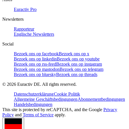
Euractiv Pro
Newsletters
Rapporteur
Englische Newsletters
Social
Bezoek ons op facebook
Bezoek ons op x
Bezoek ons op linkedin
Bezoek ons op youtube
Bezoek ons op rss-feed
Bezoek ons op instagram
Bezoek ons op mastodon
Bezoek ons op telegram
Bezoek ons op bluesky
Bezoek ons op threads
©
2026
Euractiv DE. All rights reserved.
Datenschutzerklärung
Cookie Politik
Allgemeine Geschäftsbedingungen
Abonnementbedingungen
Handelsbedingungen
This site is protected by reCAPTCHA, and the Google
Privacy
Policy
and
Terms of Service
apply.