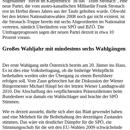
Sogenannter "Hecht im Karpfenteich" ist das "Team Stronach", eine
neue Partei, die vom austro-kanadischen Milliardär Frank Stronach
erst im Herbst dieses Jahres aus der Taufe gehoben wurde. Obwohl
bei den letzten Nationalratswahlen 2008 noch gar nicht existent, ist
die Stronach-Truppe bereits mit sechs Abgeordneten im Nationalrat
vertreten, nämlich Überläufern von SPÖ und BZÖ. Die
Umfrageprognosen sagen der neuen Partei derzeit in etwa 10
Prozent voraus.
Großes Wahljahr mit mindestens sechs Wahlgängen
Der erste Wahlgang steht Österreich bereits am 20. Jänner ins Haus.
Es ist dies eine Volksbefragung, ob die bisherige Wehrpflicht
beibehalten werden oder der Übergang zu einem Berufsheer
erfolgen soll. Vom Zaun gebrochen hat die Diskussion der Wiener
Bürgermeister Michael Häupl bei der letzten Wiener Landtagswahl
2010. Die Abschaffung des verpflichtenden Präsenzdienstes beim
Bundesheer war damals ein Wahlschlager und brachte der SPÖ
Stimmen.
Wie es derzeit aussieht, dürfte sich aber das Blatt gewendet haben
und eine Mehrheit für die Beibehaltung des derzeitigen Zustandes
stimmen. Das wäre ein deutlicher Dämpfer für die SPÖ, ein
Stimmungsschub für die seit den EU-Wahlen 2009 schwächelnde