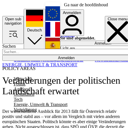
Ga naar de hoofdinhoud
Anmelden
Open sub
Close menu
English
navigation
Deutsch
Français
Sie sind abgemeldet.
Anmelden
Suchen
Licht aus
Español
Anmelden
Ukraine
Politik
Verteidigung
Rapporteur
Newsletters
Event
ENERGIE, UMWELT & TRANSPORT
POLICY AREAS
Veränderungen der politischen
Wirtschaft
Politik
Landschaft erwartet
Agrifood
Gesundheit
Tech
Energie, Umwelt & Transport
Verteidigung
Der wirtschaftliche Ausblick für 2013 fällt für Österreich relativ
positiv und stabil aus – vor allem im Vergleich mit vielen anderen
europäischen Staaten. Politisch könnte es aber einige Veränderungen
geben. Nicht ausgeschlossen ist, dass SPÖ und ÖVP, die derzeit die