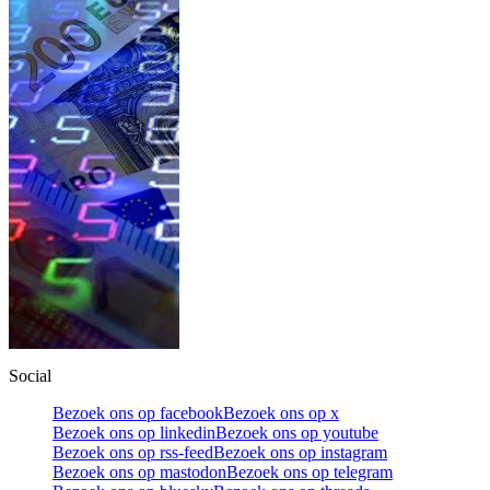
Social
Bezoek ons op facebook
Bezoek ons op x
Bezoek ons op linkedin
Bezoek ons op youtube
Bezoek ons op rss-feed
Bezoek ons op instagram
Bezoek ons op mastodon
Bezoek ons op telegram