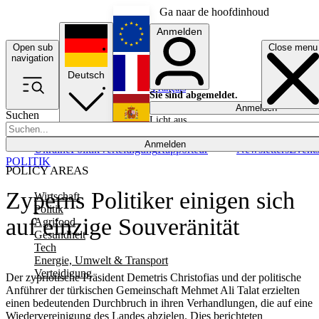
Ga naar de hoofdinhoud
Anmelden
Open sub
Close menu
English
navigation
Deutsch
Français
Sie sind abgemeldet.
Anmelden
Suchen
Licht aus
Español
Anmelden
Ukraine
Politik
Verteidigung
Rapporteur
Newsletters
Event
POLITIK
POLICY AREAS
Zyperns Politiker einigen sich
Wirtschaft
Politik
auf einzige Souveränität
Agrifood
Gesundheit
Tech
Energie, Umwelt & Transport
Verteidigung
Der zypriotische Präsident Demetris Christofias und der politische
Anführer der türkischen Gemeinschaft Mehmet Ali Talat erzielten
einen bedeutenden Durchbruch in ihren Verhandlungen, die auf eine
Wiedervereinigung des Landes abzielen. Dies berichteten