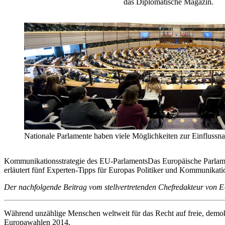
das Diplomatische Magazin.
Nationale Parlamente haben viele Möglichkeiten zur Einflussna
Kommunikationsstrategie des EU-ParlamentsDas Europäische Parlamen
erläutert fünf Experten-Tipps für Europas Politiker und Kommunikati
Der nachfolgende Beitrag vom stellvertretenden Chefredakteur vo
Während unzählige Menschen weltweit für das Recht auf freie, demok
Europawahlen 2014.