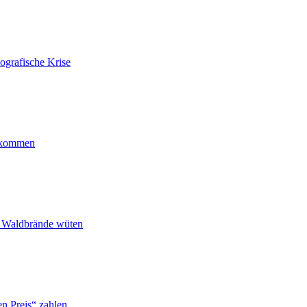
ografische Krise
ankommen
n Waldbrände wüten
n Preis“ zahlen