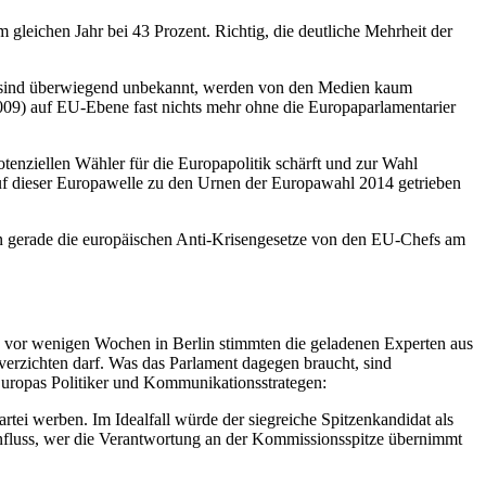
leichen Jahr bei 43 Prozent. Richtig, die deutliche Mehrheit der
en sind überwiegend unbekannt, werden von den Medien kaum
9) auf EU-Ebene fast nichts mehr ohne die Europaparlamentarier
enziellen Wähler für die Europapolitik schärft und zur Wahl
f dieser Europawelle zu den Urnen der Europawahl 2014 getrieben
rden gerade die europäischen Anti-Krisengesetze von den EU-Chefs am
vor wenigen Wochen in Berlin stimmten die geladenen Experten aus
verzichten darf. Was das Parlament dagegen braucht, sind
 Europas Politiker und Kommunikationsstrategen:
rtei werben. Im Idealfall würde der siegreiche Spitzenkandidat als
influss, wer die Verantwortung an der Kommissionsspitze übernimmt