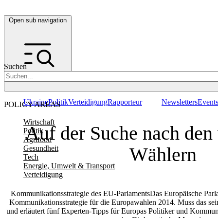
Open sub navigation
Suchen
Ukraine
Politik
Verteidigung
Rapporteur
Newsletters
Event
POLICY AREAS
Wirtschaft
Auf der Suche nach den 
Politik
Agrifood
Wählern
Gesundheit
Tech
Energie, Umwelt & Transport
Verteidigung
Kommunikationsstrategie des EU-ParlamentsDas Europäische Parlam
Kommunikationsstrategie für die Europawahlen 2014. Muss das sei
und erläutert fünf Experten-Tipps für Europas Politiker und Kommuni