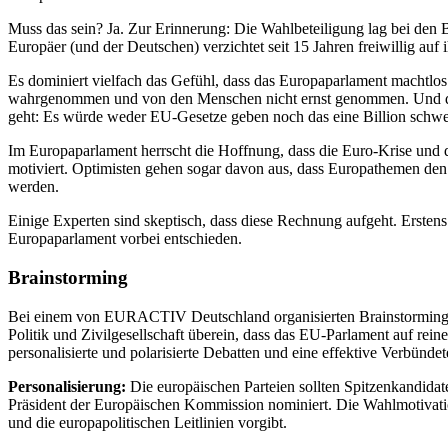
Muss das sein? Ja. Zur Erinnerung: Die Wahlbeteiligung lag bei den 
Europäer (und der Deutschen) verzichtet seit 15 Jahren freiwillig auf
Es dominiert vielfach das Gefühl, dass das Europaparlament machtl
wahrgenommen und von den Menschen nicht ernst genommen. Und das,
geht: Es würde weder EU-Gesetze geben noch das eine Billion schw
Im Europaparlament herrscht die Hoffnung, dass die Euro-Krise und 
motiviert. Optimisten gehen sogar davon aus, dass Europathemen d
werden.
Einige Experten sind skeptisch, dass diese Rechnung aufgeht. Ersten
Europaparlament vorbei entschieden.
Brainstorming
Bei einem von EURACTIV Deutschland organisierten Brainstorming-
Politik und Zivilgesellschaft überein, dass das EU-Parlament auf re
personalisierte und polarisierte Debatten und eine effektive Verbün
Personalisierung:
Die europäischen Parteien sollten Spitzenkandidate
Präsident der Europäischen Kommission nominiert. Die Wahlmotivatio
und die europapolitischen Leitlinien vorgibt.