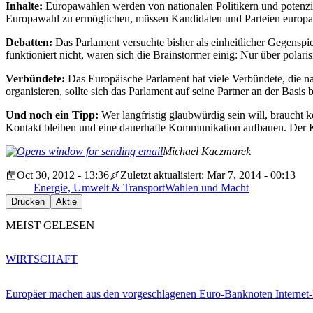
Inhalte:
Europawahlen werden von nationalen Politikern und potenzie
Europawahl zu ermöglichen, müssen Kandidaten und Parteien europapo
Debatten:
Das Parlament versuchte bisher als einheitlicher Gegenspie
funktioniert nicht, waren sich die Brainstormer einig: Nur über pol
Verbündete:
Das Europäische Parlament hat viele Verbündete, die n
organisieren, sollte sich das Parlament auf seine Partner an der Basis
Und noch ein Tipp:
Wer langfristig glaubwürdig sein will, braucht
Kontakt bleiben und eine dauerhafte Kommunikation aufbauen. Der Kam
Michael Kaczmarek
Oct 30, 2012 - 13:36
Zuletzt aktualisiert: Mar 7, 2014 - 00:13
Energie, Umwelt & Transport
Wahlen und Macht
Drucken
Aktie
MEIST GELESEN
WIRTSCHAFT
Europäer machen aus den vorgeschlagenen Euro-Banknoten Interne