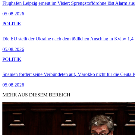
Flughafen Leipzig erneut im Visier: Sprengstoffdrohne löst Alarm aus
05.08.2026
POLITIK
Die EU stellt der Ukraine nach dem tödlichen Anschlag in Kyjiw 1,4
05.08.2026
POLITIK
Spanien fordert seine Verbündeten auf, Marokko nicht für die Ceuta-
05.08.2026
MEHR AUS DIESEM BEREICH