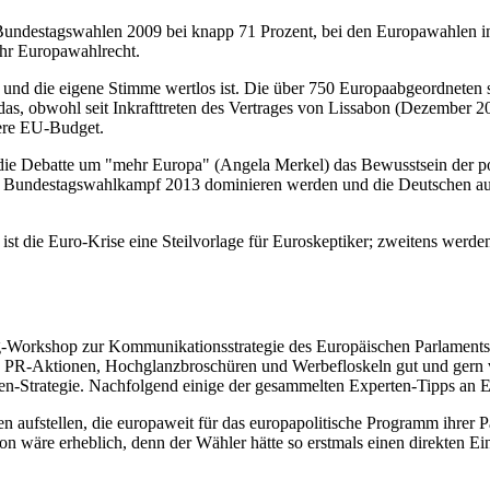
Bundestagswahlen 2009 bei knapp 71 Prozent, bei den Europawahlen im g
 ihr Europawahlrecht.
os und die eigene Stimme wertlos ist. Die über 750 Europaabgeordnet
 obwohl seit Inkrafttreten des Vertrages von Lissabon (Dezember 200
ere EU-Budget.
die Debatte um "mehr Europa" (Angela Merkel) das Bewusstsein der pot
en Bundestagswahlkampf 2013 dominieren werden und die Deutschen au
s ist die Euro-Krise eine Steilvorlage für Euroskeptiker; zweitens we
Workshop zur Kommunikationsstrategie des Europäischen Parlaments 
ine PR-Aktionen, Hochglanzbroschüren und Werbefloskeln gut und gern 
deten-Strategie. Nachfolgend einige der gesammelten Experten-Tipps an
n aufstellen, die europaweit für das europapolitische Programm ihrer Pa
n wäre erheblich, denn der Wähler hätte so erstmals einen direkten E