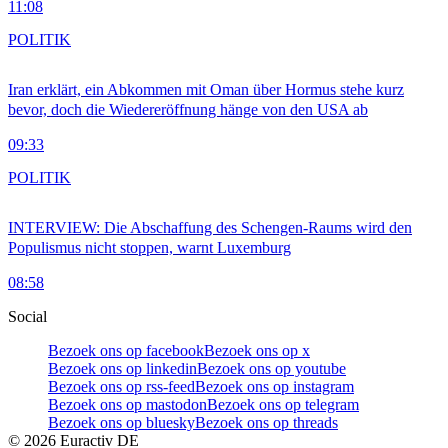
11:08
POLITIK
Iran erklärt, ein Abkommen mit Oman über Hormus stehe kurz
bevor, doch die Wiedereröffnung hänge von den USA ab
09:33
POLITIK
INTERVIEW: Die Abschaffung des Schengen-Raums wird den
Populismus nicht stoppen, warnt Luxemburg
08:58
Social
Bezoek ons op facebook
Bezoek ons op x
Bezoek ons op linkedin
Bezoek ons op youtube
Bezoek ons op rss-feed
Bezoek ons op instagram
Bezoek ons op mastodon
Bezoek ons op telegram
Bezoek ons op bluesky
Bezoek ons op threads
©
2026
Euractiv DE