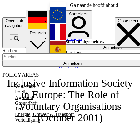
Ga naar de hoofdinhoud
Anmelden
Open sub
Close menu
English
navigation
Deutsch
Français
Sie sind abgemeldet.
Anmelden
Suchen
Licht aus
Español
Anmelden
Ukraine
Politik
Verteidigung
Rapporteur
Newsletters
Event
POLICY AREAS
Inclusive Information Society
Wirtschaft
in Europe: The Role of
Politik
Agrifood
Gesundheit
Voluntary Organisations
Tech
Energie, Umwelt & Transport
(October 2001)
Verteidigung