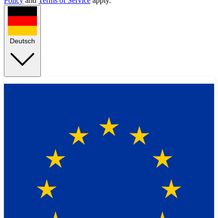
Policy
and
Terms of Service
apply.
Deutsch