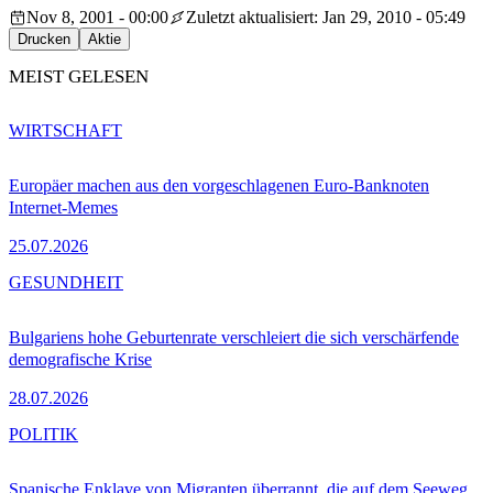
Nov 8, 2001 - 00:00
Zuletzt aktualisiert: Jan 29, 2010 - 05:49
Drucken
Aktie
MEIST GELESEN
WIRTSCHAFT
Europäer machen aus den vorgeschlagenen Euro-Banknoten
Internet-Memes
25.07.2026
GESUNDHEIT
Bulgariens hohe Geburtenrate verschleiert die sich verschärfende
demografische Krise
28.07.2026
POLITIK
Spanische Enklave von Migranten überrannt, die auf dem Seeweg