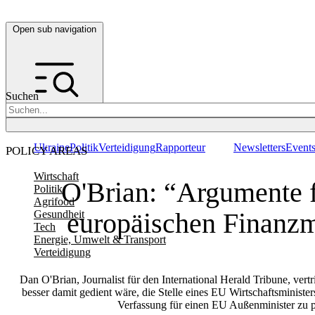
Open sub navigation
Suchen
Ukraine
Politik
Verteidigung
Rapporteur
Newsletters
Event
POLICY AREAS
Wirtschaft
O'Brian: “Argumente f
Politik
Agrifood
europäischen Finanzm
Gesundheit
Tech
Energie, Umwelt & Transport
Verteidigung
Dan O'Brian, Journalist für den International Herald Tribune, vertr
besser damit gedient wäre, die Stelle eines EU Wirtschaftsministers
Verfassung für einen EU Außenminister zu p