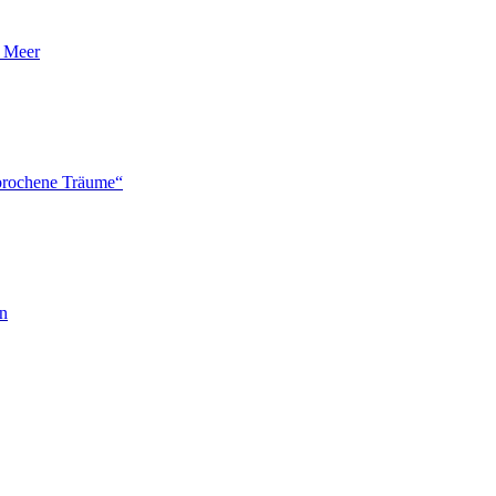
n Meer
brochene Träume“
en