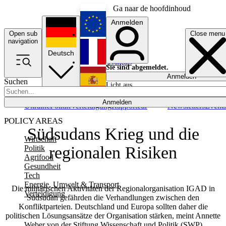
Ga naar de hoofdinhoud
Anmelden
Open sub
Close menu
English
navigation
Deutsch
Français
Sie sind abgemeldet.
Anmelden
Suchen
Licht aus
Español
Anmelden
Ukraine
Politik
Verteidigung
Rapporteur
Newsletters
Event
POLICY AREAS
Südsudans Krieg und die
Wirtschaft
regionalen Risiken
Politik
Agrifood
Gesundheit
Tech
Energie, Umwelt & Transport
Die militärischen Aktivitäten der Regionalorganisation IGAD in
Verteidigung
Südsudan gefährden die Verhandlungen zwischen den
Konfliktparteien. Deutschland und Europa sollten daher die
politischen Lösungsansätze der Organisation stärken, meint Annette
Weber von der Stiftung Wissenschaft und Politik (SWP)