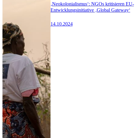
‚Neokolonialismus‘: NGOs kritisieren EU-
Entwicklungsinitiative ‚Global Gateway‘
14.10.2024