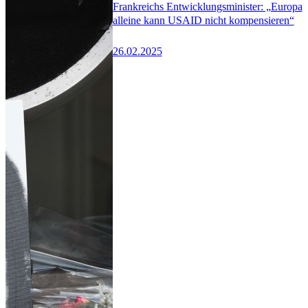
Frankreichs Entwicklungsminister: „Europa
alleine kann USAID nicht kompensieren“
26.02.2025