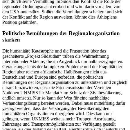
sich durch seine Vermittlung im Südsudan-Konflikt die Rolle der
regionalen Ordnungsmacht erobert und wird darin vor allem von
den USA unterstützt. Sollten die Vermittlungen scheitern und sich
der Konflikt auf die Region ausweiten, könnte dies Äthiopiens
Position gefährden.
Politische Bemühungen der Regionalorganisation
stärken
Die humanitäre Katastrophe und die Frustration über das
gescheiterte „Projekt Südsudan“ trüben die Wahrnehmung
internationaler Akteure, die im Augenblick nur halbherzig agieren.
Gerade angesichts der komplexen Probleme und der Fragilität der
Region aber reichen afrikanische Halblösungen nicht aus.
Deutschland und Europa sind gefordert, die politischen
Bemühungen der Regionalorganisation zu unterstützen und zugleich
darauf hinzuwirken, dass die Friedensmission der Vereinten
Nationen UNMISS ihr Mandat zum Schutz der Zivilbevölkerung
endlich umsetzt. Nur so kann der Weg für eine nachhaltige
Verhandlungslösung bereitet werden. Dabei muss mittelfristig dafür
gesorgt werden, dass die Versorgung der Bevölkerung den
humanitären Organisationen übergeben wird. Dies kann nur
gelingen, wenn UNMISS weitaus mehr Truppen, Ausrüstung,
Fahrzeuge und Transportmöglichkeiten zur Verfügung gestellt
werden, als dies bislang der Fall ist. Hierfür sollte sich Deutschland