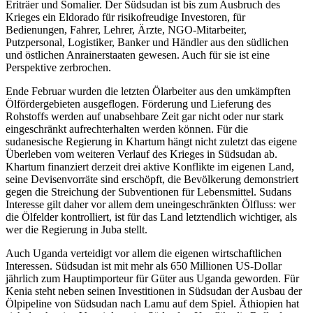
Eriträer und Somalier. Der Südsudan ist bis zum Ausbruch des
Krieges ein Eldorado für risikofreudige Investoren, für
Bedienungen, Fahrer, Lehrer, Ärzte, NGO-Mitarbeiter,
Putzpersonal, Logistiker, Banker und Händler aus den südlichen
und östlichen Anrainerstaaten gewesen. Auch für sie ist eine
Perspektive zerbrochen.
Ende Februar wurden die letzten Ölarbeiter aus den umkämpften
Ölfördergebieten ausgeflogen. Förderung und Lieferung des
Rohstoffs werden auf unabsehbare Zeit gar nicht oder nur stark
eingeschränkt aufrechterhalten werden können. Für die
sudanesische Regierung in Khartum hängt nicht zuletzt das eigene
Überleben vom weiteren Verlauf des Krieges in Südsudan ab.
Khartum finanziert derzeit drei aktive Konflikte im eigenen Land,
seine Devisenvorräte sind erschöpft, die Bevölkerung demonstriert
gegen die Streichung der Subventionen für Lebensmittel. Sudans
Interesse gilt daher vor allem dem uneingeschränkten Ölfluss: wer
die Ölfelder kontrolliert, ist für das Land letztendlich wichtiger, als
wer die Regierung in Juba stellt.
Auch Uganda verteidigt vor allem die eigenen wirtschaftlichen
Interessen. Südsudan ist mit mehr als 650 Millionen US-Dollar
jährlich zum Hauptimporteur für Güter aus Uganda geworden. Für
Kenia steht neben seinen Investitionen in Südsudan der Ausbau der
Ölpipeline von Südsudan nach Lamu auf dem Spiel. Äthiopien hat