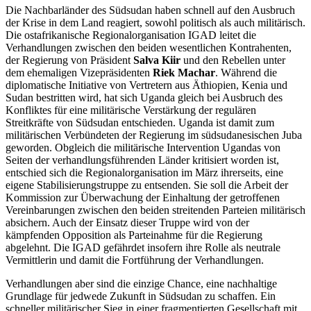
Die Nachbarländer des Südsudan haben schnell auf den Ausbruch
der Krise in dem Land reagiert, sowohl politisch als auch militärisch.
Die ostafrikanische Regionalorganisation IGAD leitet die
Verhandlungen zwischen den beiden wesentlichen Kontrahenten,
der Regierung von Präsident
Salva Kiir
und den Rebellen unter
dem ehemaligen Vizepräsidenten
Riek Machar
. Während die
diplomatische Initiative von Vertretern aus Äthiopien, Kenia und
Sudan bestritten wird, hat sich Uganda gleich bei Ausbruch des
Konfliktes für eine militärische Verstärkung der regulären
Streitkräfte von Südsudan entschieden. Uganda ist damit zum
militärischen Verbündeten der Regierung im südsudanesischen Juba
geworden. Obgleich die militärische Intervention Ugandas von
Seiten der verhandlungsführenden Länder kritisiert worden ist,
entschied sich die Regionalorganisation im März ihrerseits, eine
eigene Stabilisierungstruppe zu entsenden. Sie soll die Arbeit der
Kommission zur Überwachung der Einhaltung der getroffenen
Vereinbarungen zwischen den beiden streitenden Parteien militärisch
absichern. Auch der Einsatz dieser Truppe wird von der
kämpfenden Opposition als Parteinahme für die Regierung
abgelehnt. Die IGAD gefährdet insofern ihre Rolle als neutrale
Vermittlerin und damit die Fortführung der Verhandlungen.
Verhandlungen aber sind die einzige Chance, eine nachhaltige
Grundlage für jedwede Zukunft in Südsudan zu schaffen. Ein
schneller militärischer Sieg in einer fragmentierten Gesellschaft mit