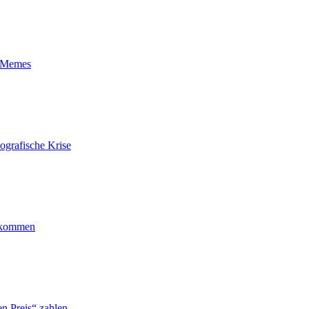
t-Memes
ografische Krise
ankommen
n Preis“ zahlen