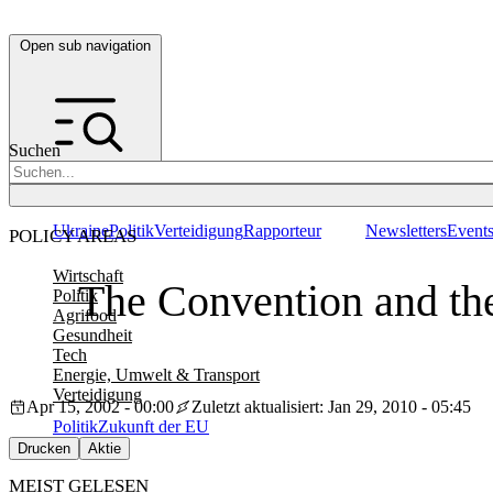
Open sub navigation
Suchen
Ukraine
Politik
Verteidigung
Rapporteur
Newsletters
Event
POLICY AREAS
Wirtschaft
The Convention and th
Politik
Agrifood
Gesundheit
Tech
Energie, Umwelt & Transport
Verteidigung
Apr 15, 2002 - 00:00
Zuletzt aktualisiert: Jan 29, 2010 - 05:45
Politik
Zukunft der EU
Drucken
Aktie
MEIST GELESEN