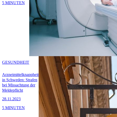
5 MINUTEN
GESUNDHEIT
Arzneimittelknappheit
in Schweden: Strafen
bei Missachtung der
Meldepflicht
28.11.2023
5 MINUTEN