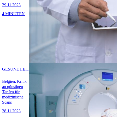
29.11.2023
4 MINUTEN
GESUNDHEIT
Belgien: Kritik
an günstigen
Tarifen für
medizinische
Scans
28.11.2023