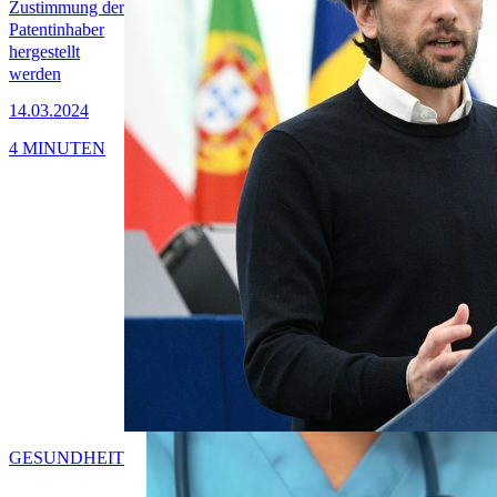
Zustimmung der
Patentinhaber
hergestellt
werden
14.03.2024
4 MINUTEN
GESUNDHEIT