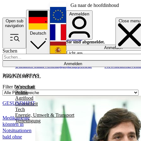
Ga naar de hoofdinhoud
Anmelden
Open sub
Close menu
English
navigation
Deutsch
Français
Sie sind abgemeldet.
Anmelden
Suchen
Licht aus
Español
Anmelden
Ukraine
Politik
Verteidigung
Rapporteur
Newsletters
Event
POLICY AREAS
ARZNEIMITTEL
Wirtschaft
Filter by section
Politik
Agrifood
GESUNDHEIT
Gesundheit
Tech
Energie, Umwelt & Transport
Medikamente
Verteidigung
könnten in
Notsituationen
bald ohne