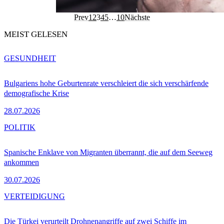
Prev
1
2
3
4
5
…
10
Nächste
MEIST GELESEN
GESUNDHEIT
Bulgariens hohe Geburtenrate verschleiert die sich verschärfende
demografische Krise
28.07.2026
POLITIK
Spanische Enklave von Migranten überrannt, die auf dem Seeweg
ankommen
30.07.2026
VERTEIDIGUNG
Die Türkei verurteilt Drohnenangriffe auf zwei Schiffe im