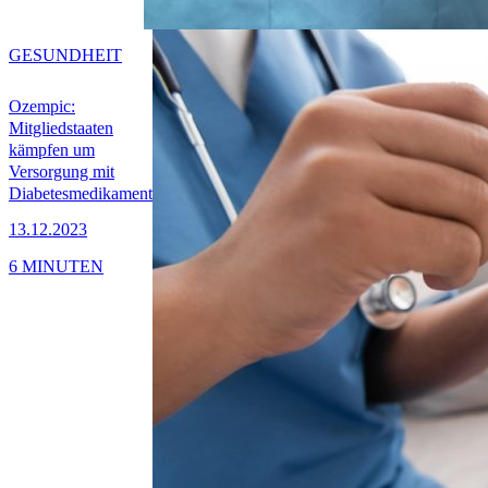
GESUNDHEIT
Ozempic:
Mitgliedstaaten
kämpfen um
Versorgung mit
Diabetesmedikament
13.12.2023
6 MINUTEN