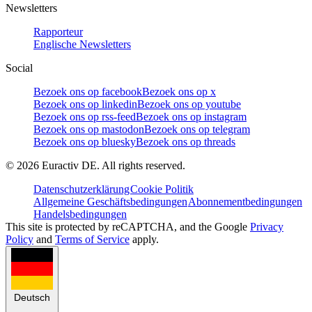
Newsletters
Rapporteur
Englische Newsletters
Social
Bezoek ons op facebook
Bezoek ons op x
Bezoek ons op linkedin
Bezoek ons op youtube
Bezoek ons op rss-feed
Bezoek ons op instagram
Bezoek ons op mastodon
Bezoek ons op telegram
Bezoek ons op bluesky
Bezoek ons op threads
©
2026
Euractiv DE. All rights reserved.
Datenschutzerklärung
Cookie Politik
Allgemeine Geschäftsbedingungen
Abonnementbedingungen
Handelsbedingungen
This site is protected by reCAPTCHA, and the Google
Privacy
Policy
and
Terms of Service
apply.
Deutsch