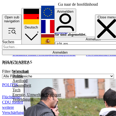
Ga naar de hoofdinhoud
Anmelden
Open sub
Close menu
English
navigation
Deutsch
Français
Sie sind abgemeldet.
Anmelden
Suchen
Licht aus
Español
Anmelden
Ukraine
Politik
Verteidigung
Rapporteur
Newsletters
Event
POLICY AREAS
ASYLGESETZ
Wirtschaft
Filter by section
Politik
Agrifood
POLITIK
Gesundheit
Tech
Energie, Umwelt & Transport
Flüchtlinge:
Verteidigung
CDU fordert
weitere
Verschärfung