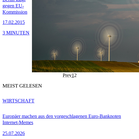
gegen EU-
Kommission
17.02.2015
3 MINUTEN
Prev
1
2
MEIST GELESEN
WIRTSCHAFT
Europäer machen aus den vorgeschlagenen Euro-Banknoten
Internet-Memes
25.07.2026