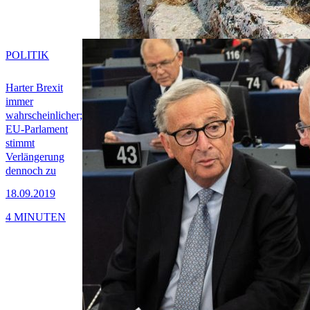
POLITIK
Harter Brexit
immer
wahrscheinlicher;
EU-Parlament
stimmt
Verlängerung
dennoch zu
18.09.2019
4 MINUTEN