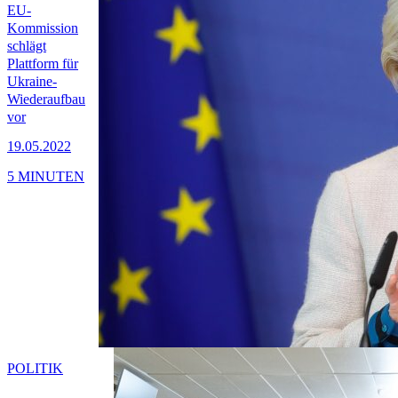
EU-
Kommission
schlägt
Plattform für
Ukraine-
Wiederaufbau
vor
19.05.2022
5 MINUTEN
POLITIK