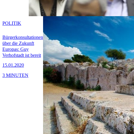
POLITIK
Bürgerkonsultationen
über die Zukunft
Europas: Guy
Verhofstadt ist bereit
15.01.2020
3 MINUTEN