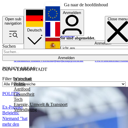
Ga naar de hoofdinhoud
Anmelden
Open sub
Close menu
English
navigation
Deutsch
Français
Sie sind abgemeldet.
Anmelden
Suchen
Licht aus
Español
Anmelden
Ukraine
Politik
Verteidigung
Rapporteur
Newsletters
Event
POLICY AREAS
GUY VERHOFSTADT
Wirtschaft
Filter by section
Politik
Agrifood
POLITIK
Gesundheit
Tech
Energie, Umwelt & Transport
Ex-Premier
Verteidigung
Belgiens:
Niemand "hat
mehr den