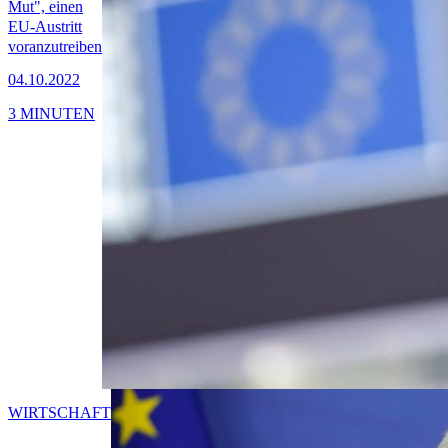
Mut", einen
EU-Austritt
voranzutreiben
04.10.2022
3 MINUTEN
WIRTSCHAFT