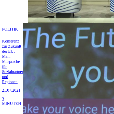
POLITIK
Konferenz
zur Zukunft
der EU:
Mehr
Mitsprache
für
Sozialpartner
und
Regionen
21.07.2021
3
MINUTEN