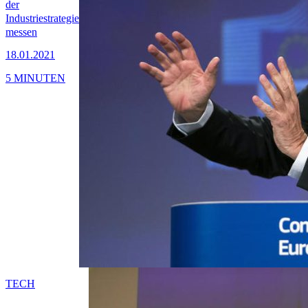
der
Industriestrategie
messen
18.01.2021
5 MINUTEN
TECH