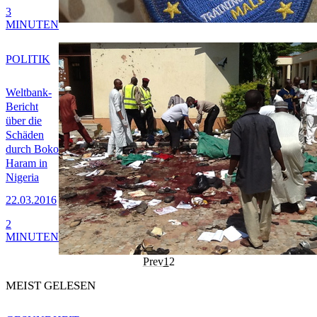
3
MINUTEN
POLITIK
Weltbank-
Bericht
über die
Schäden
durch Boko
Haram in
Nigeria
22.03.2016
2
MINUTEN
Prev
1
2
MEIST GELESEN