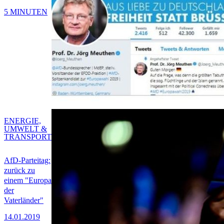
5 MINUTEN
ENERGIE,
UMWELT &
TRANSPORT
AfD-Parteitag:
zurück zu
einem "Europa
der
Vaterländer"
14.01.2019