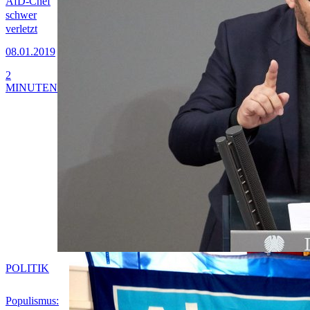
AfD-Chef
schwer
verletzt
08.01.2019
2
MINUTEN
POLITIK
Populismus: