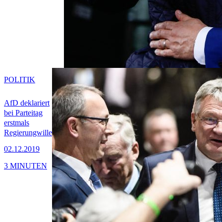
POLITIK
AfD deklariert
bei Parteitag
erstmals
Regierungwille
02.12.2019
3 MINUTEN