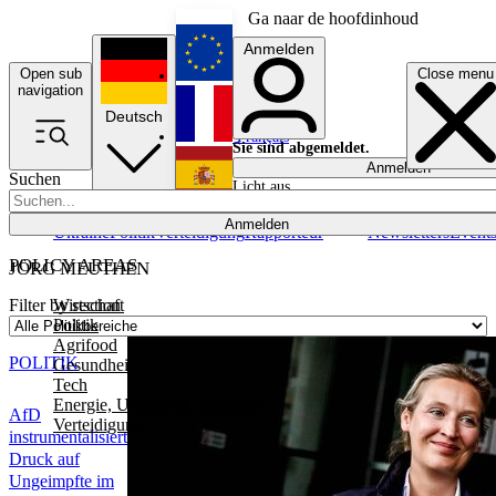
Ga naar de hoofdinhoud
Anmelden
Open sub
Close menu
English
navigation
Deutsch
Français
Sie sind abgemeldet.
Anmelden
Suchen
Licht aus
Español
Anmelden
Ukraine
Politik
Verteidigung
Rapporteur
Newsletters
Event
POLICY AREAS
JÖRG MEUTHEN
Wirtschaft
Filter by section
Politik
Agrifood
POLITIK
Gesundheit
Tech
Energie, Umwelt & Transport
AfD
Verteidigung
instrumentalisiert
Druck auf
Ungeimpfte im