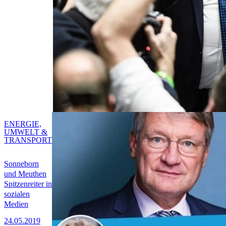
ENERGIE,
UMWELT &
TRANSPORT
Sonneborn
und Meuthen
Spitzenreiter in
sozialen
Medien
24.05.2019