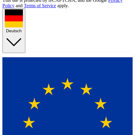
This site is protected by reCAPTCHA, and the Google
Privacy
Policy
and
Terms of Service
apply.
Deutsch