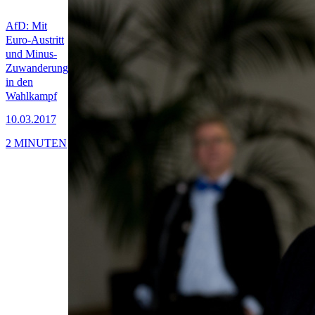
AfD: Mit
Euro-Austritt
und Minus-
Zuwanderung
in den
Wahlkampf
10.03.2017
2 MINUTEN