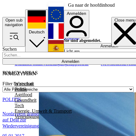
Ga naar de hoofdinhoud
Anmelden
Open sub
Close menu
English
navigation
Deutsch
Français
Sie sind abgemeldet.
Anmelden
Suchen
Licht aus
Español
Anmelden
Ukraine
Politik
Verteidigung
Rapporteur
Newsletters
Event
POLICY AREAS
NORDZYPERN
Wirtschaft
Filter by section
Politik
Agrifood
POLITIK
Gesundheit
Tech
Energie, Umwelt & Transport
Nordzypern drängt
Verteidigung
auf Deal zur
Wiedervereinigung
05.01.2017