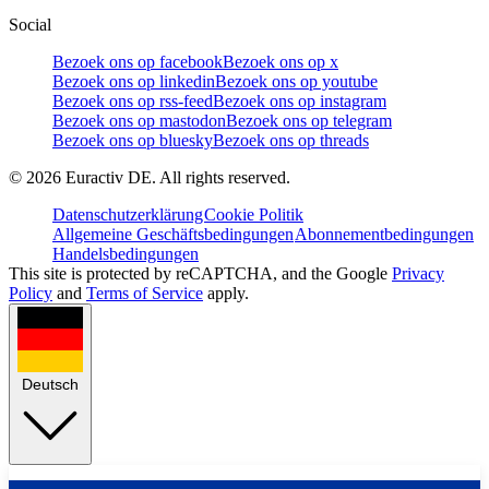
Social
Bezoek ons op facebook
Bezoek ons op x
Bezoek ons op linkedin
Bezoek ons op youtube
Bezoek ons op rss-feed
Bezoek ons op instagram
Bezoek ons op mastodon
Bezoek ons op telegram
Bezoek ons op bluesky
Bezoek ons op threads
©
2026
Euractiv DE. All rights reserved.
Datenschutzerklärung
Cookie Politik
Allgemeine Geschäftsbedingungen
Abonnementbedingungen
Handelsbedingungen
This site is protected by reCAPTCHA, and the Google
Privacy
Policy
and
Terms of Service
apply.
Deutsch