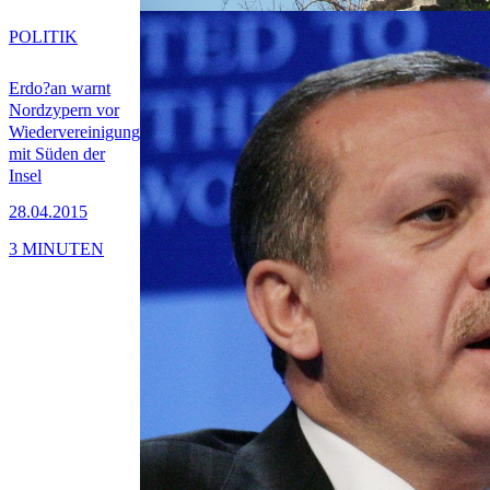
POLITIK
Erdo?an warnt
Nordzypern vor
Wiedervereinigung
mit Süden der
Insel
28.04.2015
3 MINUTEN