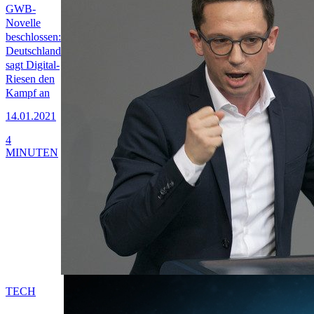
GWB-
Novelle
beschlossen:
Deutschland
sagt Digital-
Riesen den
Kampf an
14.01.2021
4
MINUTEN
TECH