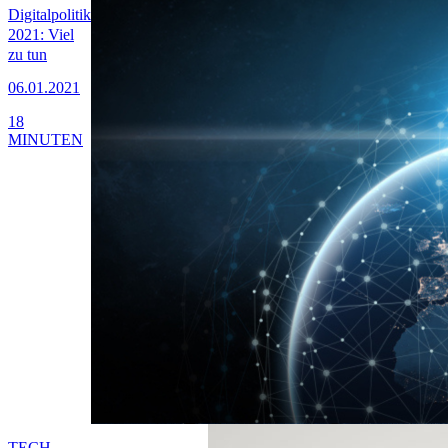
Digitalpolitik
2021: Viel
zu tun
06.01.2021
18
MINUTEN
TECH