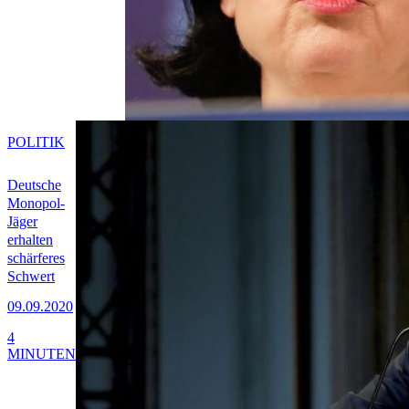
POLITIK
Deutsche
Monopol-
Jäger
erhalten
schärferes
Schwert
09.09.2020
4
MINUTEN