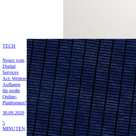
TECH
Neues vom
Digital
Services
Act: Weitere
Auflagen
für große
Online-
Plattformen?
30.09.2020
5
MINUTEN