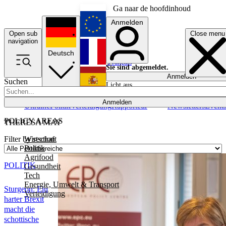
Ga naar de hoofdinhoud
Anmelden
Open sub
Close menu
English
navigation
Deutsch
Français
Sie sind abgemeldet.
Anmelden
Suchen
Licht aus
Español
Anmelden
Ukraine
Politik
Verteidigung
Rapporteur
Newsletters
Event
POLICY AREAS
THERESA MAY
Wirtschaft
Filter by section
Politik
Agrifood
POLITIK
Gesundheit
Tech
Energie, Umwelt & Transport
Sturgeon: Ein
Verteidigung
harter Brexit
macht die
schottische