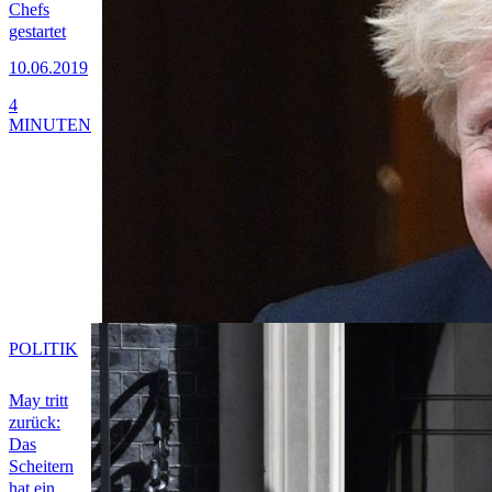
Chefs
gestartet
10.06.2019
4
MINUTEN
POLITIK
May tritt
zurück:
Das
Scheitern
hat ein