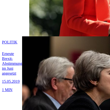
POLITIK
Erneute
Brexit-
Abstimmung
im Juni
angesetzt
15.05.2019
1 MIN