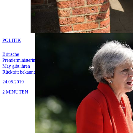
POLITIK
Britische
Premierministerin
May gibt ihren
Rücktritt bekannt
24.05.2019
2 MINUTEN