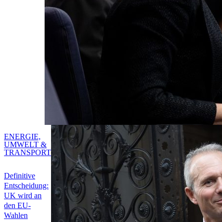
ENERGIE,
UMWELT &
TRANSPORT
Definitive
Entscheidung:
UK wird an
den EU-
Wahlen