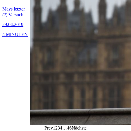
Mays letzter
(?) Versuch
29.04.2019
4 MINUTEN
Prev
1
2
3
4
…
46
Nächste